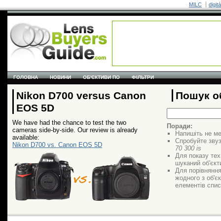
MILC
digit
ГОЛОВНА
НОВИНИ
ОБ'ЄКТИВИ ПО
ФІЛЬТРИ
Nikon D700 versus Canon
Пошук об
EOS 5D
We have had the chance to test the two
Поради:
cameras side-by-side. Our review is already
Напишіть не ме
available:
Спробуйте звуз
Nikon D700 vs. Canon EOS 5D
70 300 is
Для показу тех
шуканий об'єкт
Для порівняння
жодного з об'єк
елементів списк