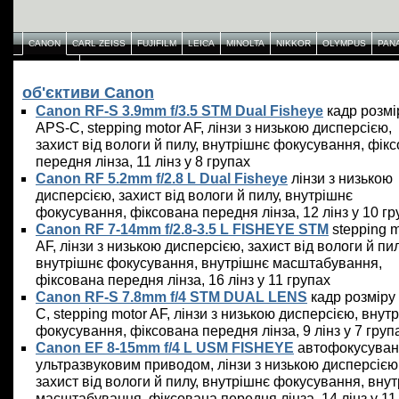
CANON
CARL ZEISS
FUJIFILM
LEICA
MINOLTA
NIKKOR
OLYMPUS
PAN
YONGNUO
об'єктиви Canon
Canon RF-S 3.9mm f/3.5 STM Dual Fisheye
кадр розмі
APS-C, stepping motor AF, лінзи з низькою дисперсією,
захист від вологи й пилу, внутрішнє фокусування, фік
передня лінза, 11 лінз у 8 групах
Canon RF 5.2mm f/2.8 L Dual Fisheye
лінзи з низькою
дисперсією, захист від вологи й пилу, внутрішнє
фокусування, фіксована передня лінза, 12 лінз у 10 гр
Canon RF 7-14mm f/2.8-3.5 L FISHEYE STM
stepping m
AF, лінзи з низькою дисперсією, захист від вологи й пил
внутрішнє фокусування, внутрішнє масштабування,
фіксована передня лінза, 16 лінз у 11 групах
Canon RF-S 7.8mm f/4 STM DUAL LENS
кадр розміру
C, stepping motor AF, лінзи з низькою дисперсією, внут
фокусування, фіксована передня лінза, 9 лінз у 7 груп
Canon EF 8-15mm f/4 L USM FISHEYE
автофокусуван
ультразвуковим приводом, лінзи з низькою дисперсією
захист від вологи й пилу, внутрішнє фокусування, вну
масштабування, фіксована передня лінза, 14 лінз у 11