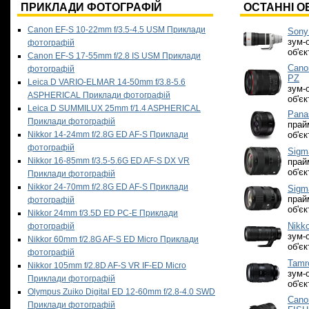
ПРИКЛАДИ ФОТОГРАФІЙ
ОСТАННІ О
Canon EF-S 10-22mm f/3.5-4.5 USM Приклади
Sony
зум-
фотографій
об'є
Canon EF-S 17-55mm f/2.8 IS USM Приклади
Cano
фотографій
PZ
Leica D VARIO-ELMAR 14-50mm f/3.8-5.6
зум-
ASPHERICAL Приклади фотографій
об'є
Leica D SUMMILUX 25mm f/1.4 ASPHERICAL
Pana
Приклади фотографій
прай
Nikkor 14-24mm f/2.8G ED AF-S Приклади
об'є
фотографій
Sigm
Nikkor 16-85mm f/3.5-5.6G ED AF-S DX VR
прай
об'є
Приклади фотографій
Nikkor 24-70mm f/2.8G ED AF-S Приклади
Sigm
прай
фотографій
об'є
Nikkor 24mm f/3.5D ED PC-E Приклади
Nikko
фотографій
зум-
Nikkor 60mm f/2.8G AF-S ED Micro Приклади
об'є
фотографій
Tamr
Nikkor 105mm f/2.8D AF-S VR IF-ED Micro
зум-
Приклади фотографій
об'є
Olympus Zuiko Digital ED 12-60mm f/2.8-4.0 SWD
Cano
Приклади фотографій