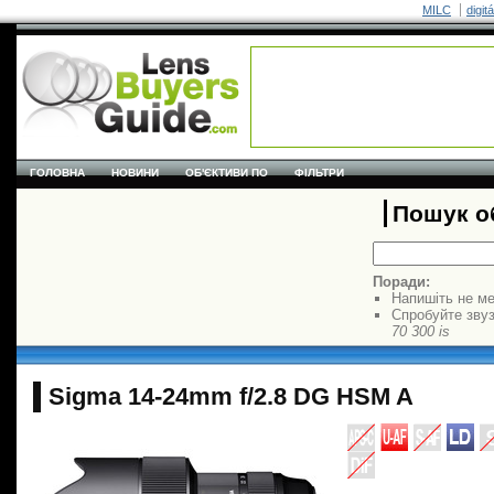
MILC
digit
ГОЛОВНА
НОВИНИ
ОБ'ЄКТИВИ ПО
ФІЛЬТРИ
Пошук об
Поради:
Напишіть не ме
Спробуйте звуз
70 300 is
Sigma 14-24mm f/2.8 DG HSM A