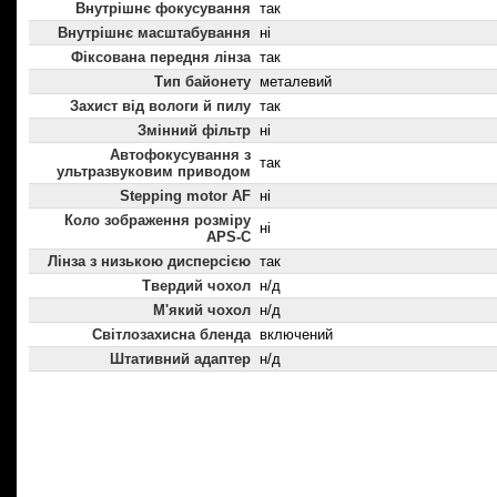
Внутрішнє фокусування
так
Внутрішнє масштабування
ні
Фіксована передня лінза
так
Тип байонету
металевий
Захист від вологи й пилу
так
Змінний фільтр
ні
Автофокусування з
так
ультразвуковим приводом
Stepping motor AF
ні
Коло зображення розміру
ні
APS-C
Лінза з низькою дисперсією
так
Твердий чохол
н/д
М'який чохол
н/д
Світлозахисна бленда
включений
Штативний адаптер
н/д