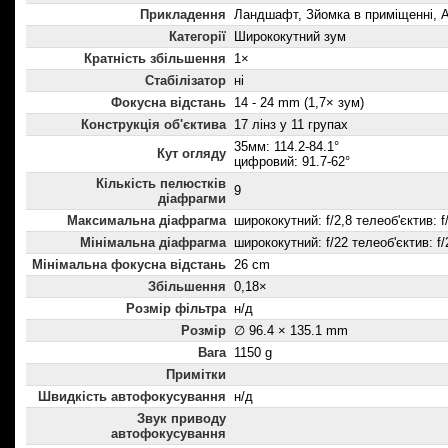
Прикладення
Ландшафт, Зйомка в приміщенні, А
Категорії
Ширококутний зум
Кратність збільшення
1×
Стабілізатор
ні
Фокусна відстань
14 - 24 mm (1,7× зум)
Конструкція об'єктива
17 лінз у 11 групах
35мм: 114.2-84.1°
Кут огляду
цифровий: 91.7-62°
Кількість пелюстків
9
діафрагми
Максимальна діафрагма
ширококутний: f/2,8 телеоб'єктив: f
Мінімальна діафрагма
ширококутний: f/22 телеоб'єктив: f/
Мінімальна фокусна відстань
26 cm
Збільшення
0,18×
Розмір фільтра
н/д
Розмір
∅ 96.4 × 135.1 mm
Вага
1150 g
Примітки
Швидкість автофокусування
н/д
Звук приводу
автофокусування