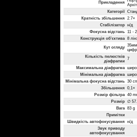
Порт
Прикладення
Архі
Категорії
Стан
Кратність збільшення
2.7×
Стабілізатор
н/д
Фокусна відстань
11 - 
Конструкція об'єктива
8 лін
35мм
Кут огляду
цифр
Кількість пелюстків
7
діафрагми
Максимальна діафрагма
широк
Мінімальна діафрагма
широк
Мінімальна фокусна відстань
30 c
Збільшення
0,1×
Розмір фільтра
40 m
Розмір
∅ 57
Вага
83 g
Примітки
Швидкість автофокусування
н/д
Звук приводу
автофокусування