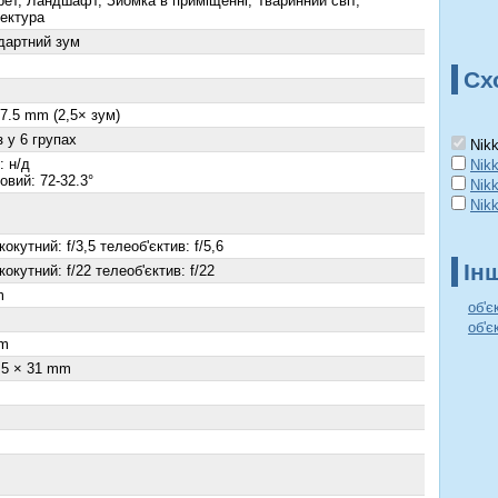
рет, Ландшафт, Зйомка в приміщенні, Тваринний світ,
тектура
дартний зум
Сх
27.5 mm (2,5× зум)
з у 6 групах
Nikk
: н/д
Nik
овий: 72-32.3°
Nikk
Nikk
окутний: f/3,5 телеоб'єктив: f/5,6
Ін
окутний: f/22 телеоб'єктив: f/22
m
об'є
об'є
m
.5 × 31 mm