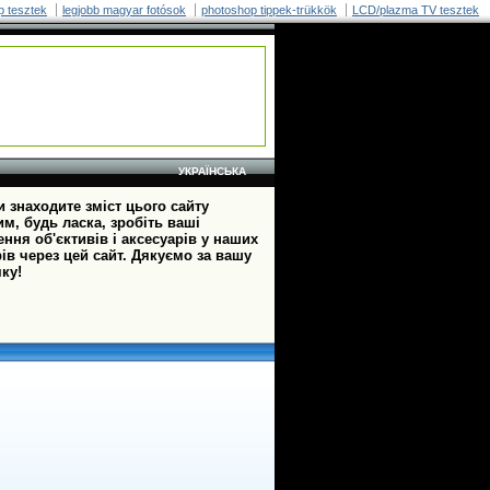
p tesztek
legjobb magyar fotósok
photoshop tippek-trükkök
LCD/plazma TV tesztek
УКРАЇНСЬКА
 знаходите зміст цього сайту
м, будь ласка, зробіть ваші
ння об'єктивів і аксесуарів у наших
ів через цей сайт. Дякуємо за вашу
ку!