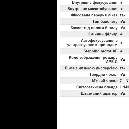
Внутрішнє фокусування
ні
Внутрішнє масштабування
ні
Фіксована передня лінза
так
Тип байонету
н/д
Захист від вологи й пилу
н/д
Змінний фільтр
ні
Автофокусування з
ні
ультразвуковим приводом
Stepping motor AF
ні
Коло зображення розміру
н/д
APS-C
Лінза з низькою дисперсією
так
Твердий чохол
н/д
М'який чохол
CL-N
Світлозахисна бленда
HN-N
Штативний адаптер
н/д