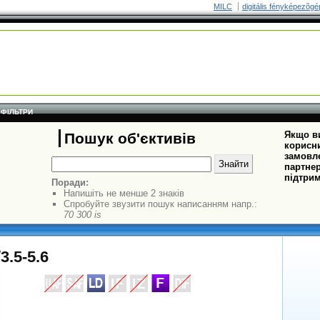
MILC
digitális fényképezõgé
ФІЛЬТРИ
Якщо ви
Пошук об'єктивів
корисни
замовле
партнер
підтрим
Поради:
Напишіть не менше 2 знаків
Спробуйте звузити пошук написанням напр.:
70 300 is
3.5-5.6