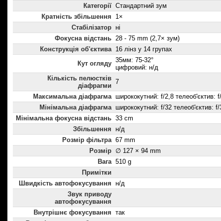
Категорії
Стандартний зум
Кратність збільшення
1×
Стабілізатор
ні
Фокусна відстань
28 - 75 mm (2,7× зум)
Конструкція об'єктива
16 лінз у 14 групах
35мм: 75-32°
Кут огляду
цифровий: н/д
Кількість пелюстків
7
діафрагми
Максимальна діафрагма
ширококутний: f/2,8 телеоб'єктив: f
Мінімальна діафрагма
ширококутний: f/32 телеоб'єктив: f/
Мінімальна фокусна відстань
33 cm
Збільшення
н/д
Розмір фільтра
67 mm
Розмір
∅ 127 × 94 mm
Вага
510 g
Примітки
Швидкість автофокусування
н/д
Звук приводу
автофокусування
Внутрішнє фокусування
так