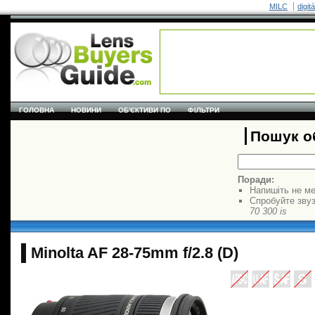
MILC
digit
ГОЛОВНА
НОВИНИ
ОБ'ЄКТИВИ ПО
ФІЛЬТРИ
Пошук об
Поради:
Напишіть не ме
Спробуйте звуз
70 300 is
Minolta AF 28-75mm f/2.8 (D)