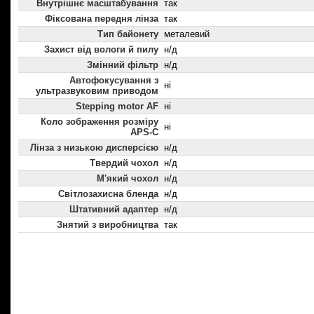
Внутрішнє масштабування
так
Фіксована передня лінза
так
Тип байонету
металевий
Захист від вологи й пилу
н/д
Змінний фільтр
н/д
Автофокусування з
ні
ультразвуковим приводом
Stepping motor AF
ні
Коло зображення розміру
ні
APS-C
Лінза з низькою дисперсією
н/д
Твердий чохол
н/д
М'який чохол
н/д
Світлозахисна бленда
н/д
Штативний адаптер
н/д
Знятий з виробництва
так