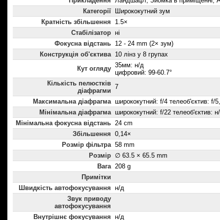
Прикладення
Ландшафт, Зйомка в приміщенні, А
Категорії
Ширококутний зум
Кратність збільшення
1.5×
Стабілізатор
ні
Фокусна відстань
12 - 24 mm (2× зум)
Конструкція об'єктива
10 лінз у 8 групах
35мм: н/д
Кут огляду
цифровий: 99-60.7°
Кількість пелюстків
7
діафрагми
Максимальна діафрагма
ширококутний: f/4 телеоб'єктив: f/5
Мінімальна діафрагма
ширококутний: f/22 телеоб'єктив: н
Мінімальна фокусна відстань
24 cm
Збільшення
0,14×
Розмір фільтра
58 mm
Розмір
∅ 63.5 × 65.5 mm
Вага
208 g
Примітки
Швидкість автофокусування
н/д
Звук приводу
автофокусування
Внутрішнє фокусування
н/д