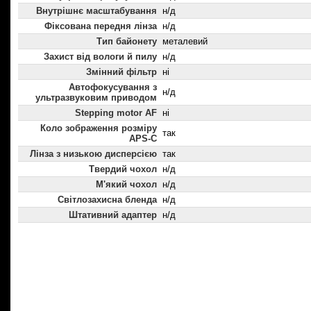
Внутрішнє масштабування
н/д
Фіксована передня лінза
н/д
Тип байонету
металевий
Захист від вологи й пилу
н/д
Змінний фільтр
ні
Автофокусування з
н/д
ультразвуковим приводом
Stepping motor AF
ні
Коло зображення розміру
так
APS-C
Лінза з низькою дисперсією
так
Твердий чохол
н/д
М'який чохол
н/д
Світлозахисна бленда
н/д
Штативний адаптер
н/д