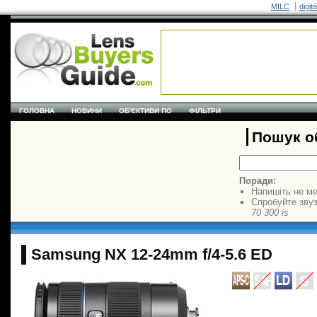
MILC
digit
ГОЛОВНА
НОВИНИ
ОБ'ЄКТИВИ ПО
ФІЛЬТРИ
Пошук об
Поради:
Напишіть не ме
Спробуйте звуз
70 300 is
Samsung NX 12-24mm f/4-5.6 ED