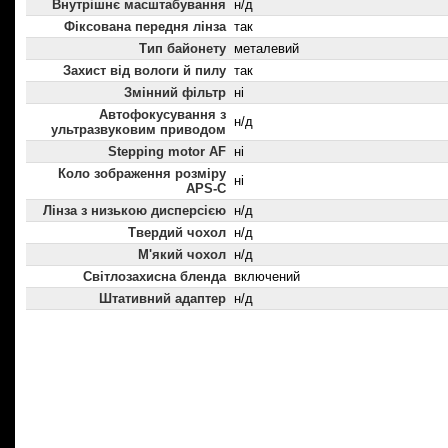
Внутрішнє масштабування
н/д
Фіксована передня лінза
так
Тип байонету
металевий
Захист від вологи й пилу
так
Змінний фільтр
ні
Автофокусування з
н/д
ультразвуковим приводом
Stepping motor AF
ні
Коло зображення розміру
ні
APS-C
Лінза з низькою дисперсією
н/д
Твердий чохол
н/д
М'який чохол
н/д
Світлозахисна бленда
включений
Штативний адаптер
н/д