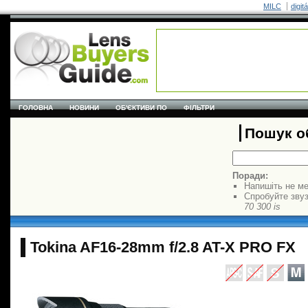
MILC
digit
ГОЛОВНА
НОВИНИ
ОБ'ЄКТИВИ ПО
ФІЛЬТРИ
Пошук об
Поради:
Напишіть не ме
Спробуйте звуз
70 300 is
Tokina AF16-28mm f/2.8 AT-X PRO FX