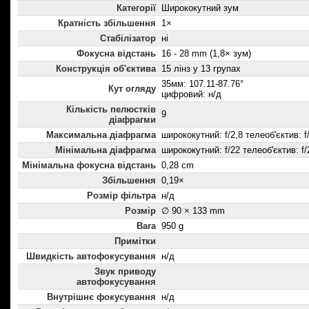
Категорії
Ширококутний зум
Кратність збільшення
1×
Стабілізатор
ні
Фокусна відстань
16 - 28 mm (1,8× зум)
Конструкція об'єктива
15 лінз у 13 групах
35мм: 107.11-87.76°
Кут огляду
цифровий: н/д
Кількість пелюстків
9
діафрагми
Максимальна діафрагма
ширококутний: f/2,8 телеоб'єктив: f
Мінімальна діафрагма
ширококутний: f/22 телеоб'єктив: f/
Мінімальна фокусна відстань
0,28 cm
Збільшення
0,19×
Розмір фільтра
н/д
Розмір
∅ 90 × 133 mm
Вага
950 g
Примітки
Швидкість автофокусування
н/д
Звук приводу
автофокусування
Внутрішнє фокусування
н/д