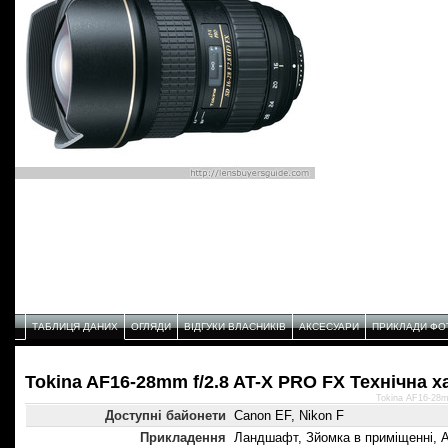
ТАБЛИЦЯ ДАНИХ
ОГЛЯДИ
ВІДГУКИ ВЛАСНИКІВ
АКСЕСУАРИ
ПРИКЛАДИ ФО
Tokina AF16-28mm f/2.8 AT-X PRO FX Технічнa 
Tokina AF16-28m
Доступні байонети
Canon EF, Nikon F
Прикладення
Ландшафт, Зйомка в приміщенні, А