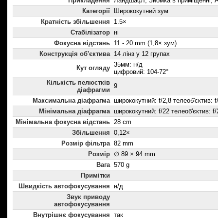
Прикладення
Ландшафт, Зйомка в приміщенні, А
Категорії
Ширококутний зум
Кратність збільшення
1.5×
Стабілізатор
ні
Фокусна відстань
11 - 20 mm (1,8× зум)
Конструкція об'єктива
14 лінз у 12 групах
35мм: н/д
Кут огляду
цифровий: 104-72°
Кількість пелюстків
9
діафрагми
Максимальна діафрагма
ширококутний: f/2,8 телеоб'єктив: f
Мінімальна діафрагма
ширококутний: f/22 телеоб'єктив: f/
Мінімальна фокусна відстань
28 cm
Збільшення
0,12×
Розмір фільтра
82 mm
Розмір
∅ 89 × 94 mm
Вага
570 g
Примітки
Швидкість автофокусування
н/д
Звук приводу
автофокусування
Внутрішнє фокусування
так