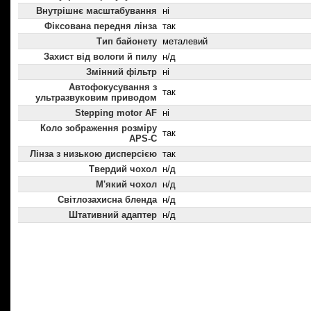
Внутрішнє масштабування
ні
Фіксована передня лінза
так
Тип байонету
металевий
Захист від вологи й пилу
н/д
Змінний фільтр
ні
Автофокусування з
так
ультразвуковим приводом
Stepping motor AF
ні
Коло зображення розміру
так
APS-C
Лінза з низькою дисперсією
так
Твердий чохол
н/д
М'який чохол
н/д
Світлозахисна бленда
н/д
Штативний адаптер
н/д