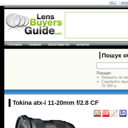
MILC
digit
ГОЛОВНА
НОВИНИ
ОБ'ЄКТИВИ ПО
ФІЛЬТРИ
Пошук об
Поради:
Напишіть не ме
Спробуйте звуз
70 300 is
Tokina atx-i 11-20mm f/2.8 CF