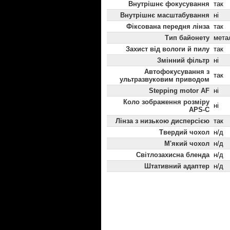
Внутрішнє фокусування
так
Внутрішнє масштабування
ні
Фіксована передня лінза
так
Тип байонету
мета
Захист від вологи й пилу
так
Змінний фільтр
ні
Автофокусування з
так
ультразвуковим приводом
Stepping motor AF
ні
Коло зображення розміру
ні
APS-C
Лінза з низькою дисперсією
так
Твердий чохол
н/д
М'який чохол
н/д
Світлозахисна бленда
н/д
Штативний адаптер
н/д