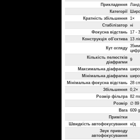
Прикладення
Ланд
Категорії
Широ
Кратність збільшення
1×
Стабілізатор
ні
Фокусна відстань
17 - 
Конструкція об'єктива
13 лі
35мм
Кут огляду
цифр
Кількість пелюстків
9
діафрагми
Максимальна діафрагма
широк
Мінімальна діафрагма
широк
Мінімальна фокусна відстань
28 c
Збільшення
0,2×
Розмір фільтра
82 m
Розмір
∅ 89
Вага
609 g
Примітки
Швидкість автофокусування
н/д
Звук приводу
автофокусування