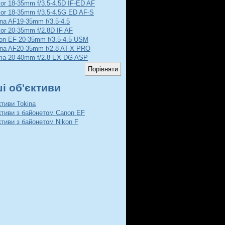
kor 18-35mm f/3.5-4.5D IF-ED AF
kor 18-35mm f/3.5-4.5G ED AF-S
ina AF19-35mm f/3.5-4.5
kor 20-35mm f/2.8D IF AF
on EF 20-35mm f/3.5-4.5 USM
ina AF20-35mm f/2.8 AT-X PRO
ma 20-40mm f/2.8 EX DG ASP
ші об'єктиви
ктиви Tokina
ктиви з байонетом Canon EF
ктиви з байонетом Nikon F