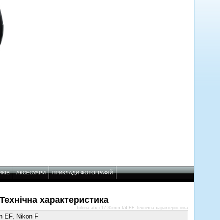
ИКІВ
АКСЕСУАРИ
ПРИКЛАДИ ФОТОГРАФІЙ
F Технічнa характеристикa
Tokina atx-i 17-35mm f/4 FF Технічнa характеристикa
n EF, Nikon F