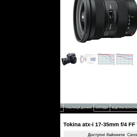
ТАБЛИЦЯ ДАНИХ
ОГЛЯДИ
ВІДГУКИ ВЛАСН
Tokina atx-i 17-35mm f/4 F
Доступні байонети
Cano