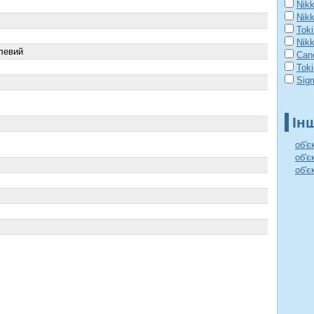
Nik
Nik
Tok
Nik
левий
Can
Tok
Sig
Ін
об'є
об'є
об'є