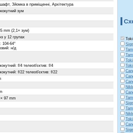
шафт, Зйомка в приміщенні, Архітектура
кокутний зум
Сх
35 mm (2,1× зум)
нз у 12 групах
Toki
: 104-64°
Sig
овий: н/д
Tam
Tam
Tok
окутний: f/4 телеоб'єктив: f/4
Tok
Can
окутний: f/22 телеоб'єктив: f/22
Can
m
Can
Nik
m
Can
Tam
 × 97 mm
Sig
Tam
Nik
Tok
Can
Sig