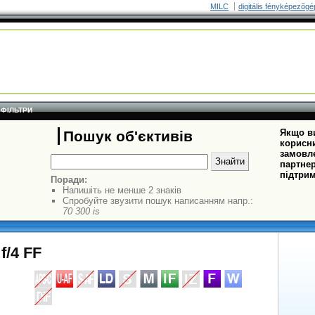
MILC
digitális fényképezõgé
ФІЛЬТРИ
Якщо ви
Пошук об'єктивів
корисни
замовле
партнер
підтрим
Поради:
Напишіть не менше 2 знаків
Спробуйте звузити пошук написанням напр.:
70 300 is
f/4 FF