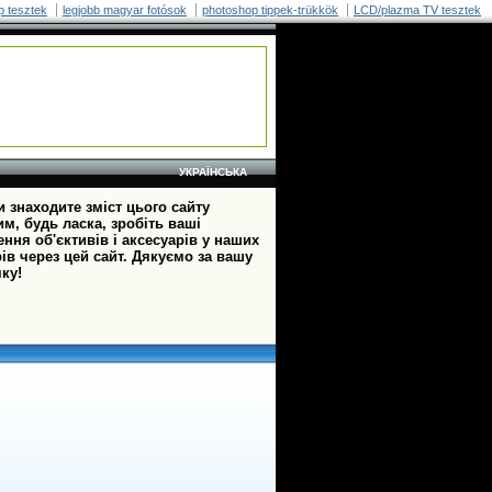
p tesztek
legjobb magyar fotósok
photoshop tippek-trükkök
LCD/plazma TV tesztek
УКРАЇНСЬКА
 знаходите зміст цього сайту
м, будь ласка, зробіть ваші
ння об'єктивів і аксесуарів у наших
ів через цей сайт. Дякуємо за вашу
ку!