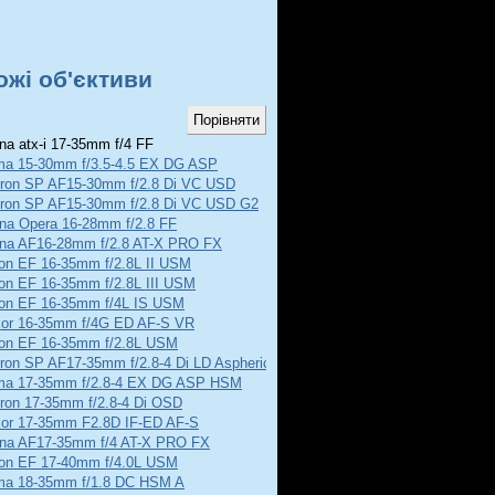
ожі об'єктиви
na atx-i 17-35mm f/4 FF
ma 15-30mm f/3.5-4.5 EX DG ASP
ron SP AF15-30mm f/2.8 Di VC USD
ron SP AF15-30mm f/2.8 Di VC USD G2
ina Opera 16-28mm f/2.8 FF
ina AF16-28mm f/2.8 AT-X PRO FX
on EF 16-35mm f/2.8L II USM
on EF 16-35mm f/2.8L III USM
on EF 16-35mm f/4L IS USM
kor 16-35mm f/4G ED AF-S VR
on EF 16-35mm f/2.8L USM
ron SP AF17-35mm f/2.8-4 Di LD Aspherical
ma 17-35mm f/2.8-4 EX DG ASP HSM
ron 17-35mm f/2.8-4 Di OSD
kor 17-35mm F2.8D IF-ED AF-S
ina AF17-35mm f/4 AT-X PRO FX
on EF 17-40mm f/4.0L USM
ma 18-35mm f/1.8 DC HSM A