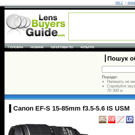
MILC
digit
ГОЛОВНА
НОВИНИ
ОБ'ЄКТИВИ ПО
ФІЛЬТРИ
Пошук об
Поради:
Напишіть не ме
Спробуйте звуз
70 300 is
Canon EF-S 15-85mm f3.5-5.6 IS USM