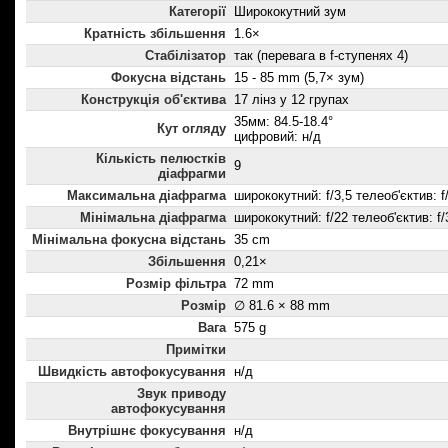
Категорії
Ширококутний зум
Кратність збільшення
1.6×
Стабілізатор
так (перевага в f-ступенях 4)
Фокусна відстань
15 - 85 mm (5,7× зум)
Конструкція об'єктива
17 лінз у 12 групах
35мм: 84.5-18.4°
Кут огляду
цифровий: н/д
Кількість пелюстків
9
діафрагми
Максимальна діафрагма
ширококутний: f/3,5 телеоб'єктив: f
Мінімальна діафрагма
ширококутний: f/22 телеоб'єктив: f/
Мінімальна фокусна відстань
35 cm
Збільшення
0,21×
Розмір фільтра
72 mm
Розмір
∅ 81.6 × 88 mm
Вага
575 g
Примітки
Швидкість автофокусування
н/д
Звук приводу
автофокусування
Внутрішнє фокусування
н/д