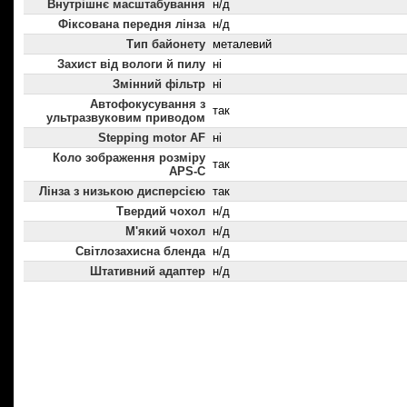
Внутрішнє масштабування
н/д
Фіксована передня лінза
н/д
Тип байонету
металевий
Захист від вологи й пилу
ні
Змінний фільтр
ні
Автофокусування з
так
ультразвуковим приводом
Stepping motor AF
ні
Коло зображення розміру
так
APS-C
Лінза з низькою дисперсією
так
Твердий чохол
н/д
М'який чохол
н/д
Світлозахисна бленда
н/д
Штативний адаптер
н/д