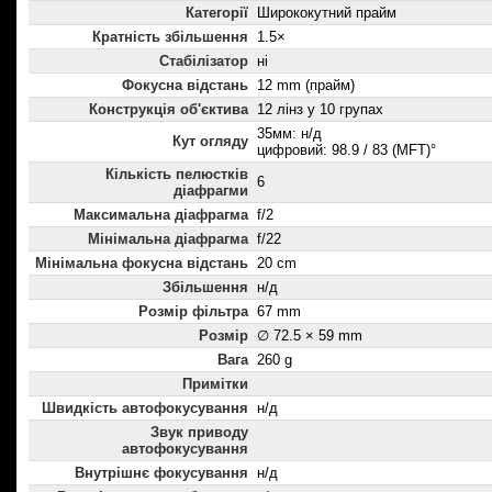
Категорії
Ширококутний прайм
Кратність збільшення
1.5×
Стабілізатор
ні
Фокусна відстань
12 mm (прайм)
Конструкція об'єктива
12 лінз у 10 групах
35мм: н/д
Кут огляду
цифровий: 98.9 / 83 (MFT)°
Кількість пелюстків
6
діафрагми
Максимальна діафрагма
f/2
Мінімальна діафрагма
f/22
Мінімальна фокусна відстань
20 cm
Збільшення
н/д
Розмір фільтра
67 mm
Розмір
∅ 72.5 × 59 mm
Вага
260 g
Примітки
Швидкість автофокусування
н/д
Звук приводу
автофокусування
Внутрішнє фокусування
н/д