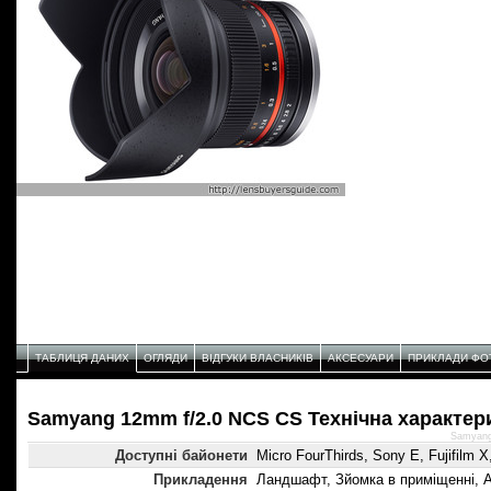
ТАБЛИЦЯ ДАНИХ
ОГЛЯДИ
ВІДГУКИ ВЛАСНИКІВ
АКСЕСУАРИ
ПРИКЛАДИ ФО
Samyang 12mm f/2.0 NCS CS Технічнa характер
Samyang
Доступні байонети
Micro FourThirds, Sony E, Fujifil
Прикладення
Ландшафт, Зйомка в приміщенні, А