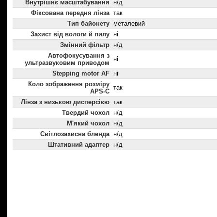
Внутрішнє масштабування
н/д
Фіксована передня лінза
так
Тип байонету
металевий
Захист від вологи й пилу
ні
Змінний фільтр
н/д
Автофокусування з
ні
ультразвуковим приводом
Stepping motor AF
ні
Коло зображення розміру
так
APS-C
Лінза з низькою дисперсією
так
Твердий чохол
н/д
М'який чохол
н/д
Світлозахисна бленда
н/д
Штативний адаптер
н/д