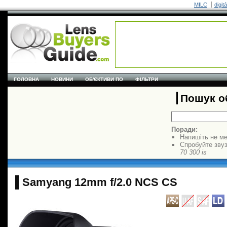
MILC
digit
ГОЛОВНА
НОВИНИ
ОБ'ЄКТИВИ ПО
ФІЛЬТРИ
Пошук об
Поради:
Напишіть не ме
Спробуйте звуз
70 300 is
Samyang 12mm f/2.0 NCS CS