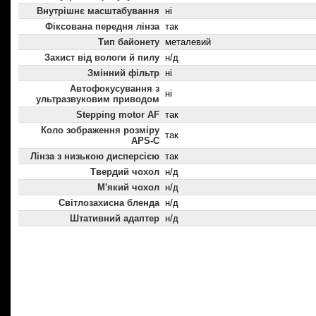
Внутрішнє масштабування
ні
Фіксована передня лінза
так
Тип байонету
металевий
Захист від вологи й пилу
н/д
Змінний фільтр
ні
Автофокусування з
ні
ультразвуковим приводом
Stepping motor AF
так
Коло зображення розміру
так
APS-C
Лінза з низькою дисперсією
так
Твердий чохол
н/д
М'який чохол
н/д
Світлозахисна бленда
н/д
Штативний адаптер
н/д