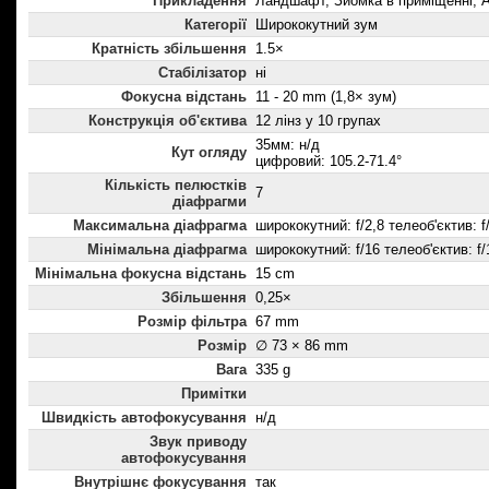
Прикладення
Ландшафт, Зйомка в приміщенні, А
Категорії
Ширококутний зум
Кратність збільшення
1.5×
Стабілізатор
ні
Фокусна відстань
11 - 20 mm (1,8× зум)
Конструкція об'єктива
12 лінз у 10 групах
35мм: н/д
Кут огляду
цифровий: 105.2-71.4°
Кількість пелюстків
7
діафрагми
Максимальна діафрагма
ширококутний: f/2,8 телеоб'єктив: f
Мінімальна діафрагма
ширококутний: f/16 телеоб'єктив: f/
Мінімальна фокусна відстань
15 cm
Збільшення
0,25×
Розмір фільтра
67 mm
Розмір
∅ 73 × 86 mm
Вага
335 g
Примітки
Швидкість автофокусування
н/д
Звук приводу
автофокусування
Внутрішнє фокусування
так