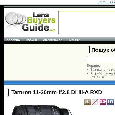
MILC
digit
ГОЛОВНА
НОВИНИ
ОБ'ЄКТИВИ ПО
ФІЛЬТРИ
Пошук об
Поради:
Напишіть не ме
Спробуйте звуз
70 300 is
Tamron 11-20mm f/2.8 Di III-A RXD