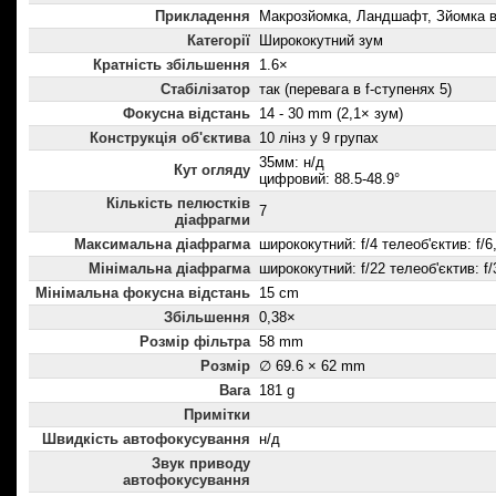
Прикладення
Макрозйомка, Ландшафт, Зйомка в 
Категорії
Ширококутний зум
Кратність збільшення
1.6×
Стабілізатор
так (перевага в f-ступенях 5)
Фокусна відстань
14 - 30 mm (2,1× зум)
Конструкція об'єктива
10 лінз у 9 групах
35мм: н/д
Кут огляду
цифровий: 88.5-48.9°
Кількість пелюстків
7
діафрагми
Максимальна діафрагма
ширококутний: f/4 телеоб'єктив: f/6
Мінімальна діафрагма
ширококутний: f/22 телеоб'єктив: f/
Мінімальна фокусна відстань
15 cm
Збільшення
0,38×
Розмір фільтра
58 mm
Розмір
∅ 69.6 × 62 mm
Вага
181 g
Примітки
Швидкість автофокусування
н/д
Звук приводу
автофокусування