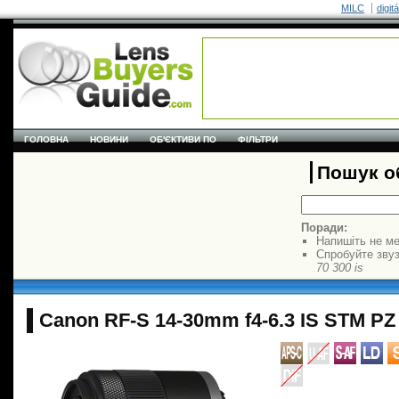
MILC
digit
ГОЛОВНА
НОВИНИ
ОБ'ЄКТИВИ ПО
ФІЛЬТРИ
Пошук об
Поради:
Напишіть не ме
Спробуйте звуз
70 300 is
Canon RF-S 14-30mm f4-6.3 IS STM PZ