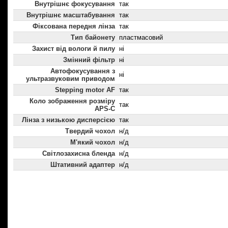
Внутрішнє фокусування
так
Внутрішнє масштабування
так
Фіксована передня лінза
так
Тип байонету
пластмасовий
Захист від вологи й пилу
ні
Змінний фільтр
ні
Автофокусування з
ні
ультразвуковим приводом
Stepping motor AF
так
Коло зображення розміру
так
APS-C
Лінза з низькою дисперсією
так
Твердий чохол
н/д
М'який чохол
н/д
Світлозахисна бленда
н/д
Штативний адаптер
н/д