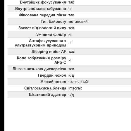
Внутрішнє фокусування
так
Внутрішнє масштабування
ні
Фіксована передня лінза
так
Тип байонету
металевий
Захист від вологи й пилу
так
Змінний фільтр
ні
Автофокусування з
ні
ультразвуковим приводом
Stepping motor AF
так
Коло зображення розміру
ні
APS-C
Лінза з низькою дисперсією
так
Твердий чохол
н/д
М'який чохол
включений
Світлозахисна бленда
integrált
Штативний адаптер
н/д