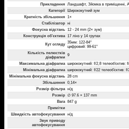
Прикладення
Ландшафт, Зйомка в приміщенні, А
Категорії
Ширококутний зум
Кратність збільшення
1×
Стабілізатор
ні
Фокусна відстань
12 - 24 mm (2× зум)
Конструкція об'єктива
17 лінз у 14 групах
35мм: 122-84°
Кут огляду
цифровий: 99-61°
Кількість пелюстків
9
діафрагми
Максимальна діафрагма
ширококутний: f/2,8 телеоб'єктив: f
Мінімальна діафрагма
ширококутний: f/22 телеоб'єктив: f/
Мінімальна фокусна відстань
28 cm
Збільшення
0,14×
Розмір фільтра
н/д
Розмір
∅ 97.6 × 137 mm
Вага
847 g
Примітки
Швидкість автофокусування
н/д
Звук приводу
автофокусування