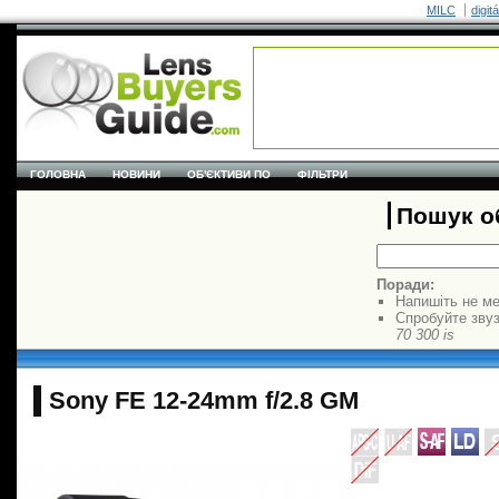
MILC
digit
ГОЛОВНА
НОВИНИ
ОБ'ЄКТИВИ ПО
ФІЛЬТРИ
Пошук об
Поради:
Напишіть не ме
Спробуйте звуз
70 300 is
Sony FE 12-24mm f/2.8 GM