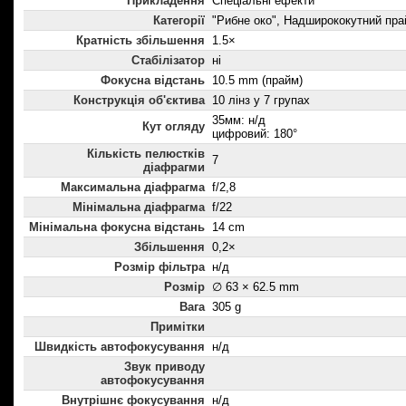
Прикладення
Спеціальні ефекти
Категорії
"Рибне око", Надширококутний пр
Кратність збільшення
1.5×
Стабілізатор
ні
Фокусна відстань
10.5 mm (прайм)
Конструкція об'єктива
10 лінз у 7 групах
35мм: н/д
Кут огляду
цифровий: 180°
Кількість пелюстків
7
діафрагми
Максимальна діафрагма
f/2,8
Мінімальна діафрагма
f/22
Мінімальна фокусна відстань
14 cm
Збільшення
0,2×
Розмір фільтра
н/д
Розмір
∅ 63 × 62.5 mm
Вага
305 g
Примітки
Швидкість автофокусування
н/д
Звук приводу
автофокусування
Внутрішнє фокусування
н/д