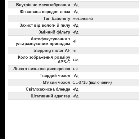
Внутрішнє масштабування
н/д
Фіксована передня лінза
н/д
Тип байонету
металевий
Захист від вологи й пилу
н/д
Змінний фільтр
н/д
Автофокусування з
ні
ультразвуковим приводом
Stepping motor AF
ні
Коло зображення розміру
так
APS-C
Лінза з низькою дисперсією
так
Твердий чохол
н/д
М'який чохол
CL-0715 (включений)
Світлозахисна бленда
н/д
Штативний адаптер
н/д