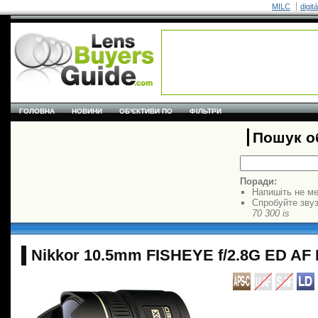
MILC
digit
ГОЛОВНА
НОВИНИ
ОБ'ЄКТИВИ ПО
ФІЛЬТРИ
Пошук об
Поради:
Напишіть не ме
Спробуйте звуз
70 300 is
Nikkor 10.5mm FISHEYE f/2.8G ED AF