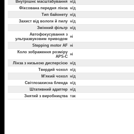
Внутрішнє масштабування
н/д
Фіксована передня лінза
н/д
Тип байонету
н/д
Захист від вологи й пилу
н/д
Змінний фільтр
н/д
Автофокусування з
ні
ультразвуковим приводом
Stepping motor AF
ні
Коло зображення розміру
ні
APS-C
Лінза з низькою дисперсією
н/д
Твердий чохол
н/д
М'який чохол
н/д
Світлозахисна бленда
н/д
Штативний адаптер
н/д
Знятий з виробництва
так