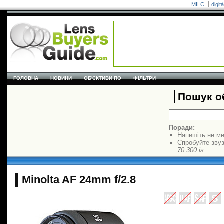
MILC
digit
ГОЛОВНА
НОВИНИ
ОБ'ЄКТИВИ ПО
ФІЛЬТРИ
Пошук об
Поради:
Напишіть не ме
Спробуйте звуз
70 300 is
Minolta AF 24mm f/2.8