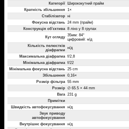
Категорії
Ширококутний прайм
Кратність збільшення
1×
Стабілізатор
ні
Фокусна відстань
24 mm (прайм)
Конструкція об'єктива
8 лінз у 8 групах
35мм: 84°
Кут огляду
цифровий: н/д
Кількість пелюстків
н/д
діафрагми
Максимальна діафрагма
f/2,8
Мінімальна діафрагма
f/22
Мінімальна фокусна відстань
25 cm
Збільшення
0,16×
Розмір фільтра
55 mm
Розмір
∅ 65.5 × 44 mm
Вага
231 g
Примітки
Швидкість автофокусування
н/д
Звук приводу
автофокусування
Внутрішнє фокусування
н/д