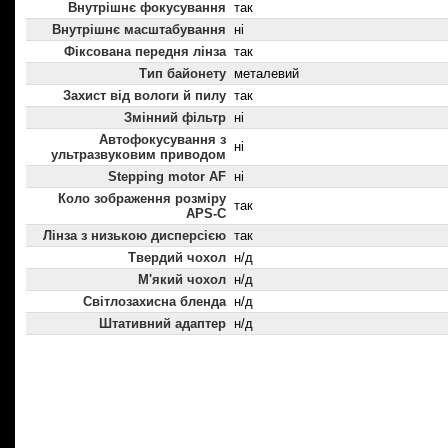
Внутрішнє фокусування
так
Внутрішнє масштабування
ні
Фіксована передня лінза
так
Тип байонету
металевий
Захист від вологи й пилу
так
Змінний фільтр
ні
Автофокусування з
ні
ультразвуковим приводом
Stepping motor AF
ні
Коло зображення розміру
так
APS-C
Лінза з низькою дисперсією
так
Твердий чохол
н/д
М'який чохол
н/д
Світлозахисна бленда
н/д
Штативний адаптер
н/д