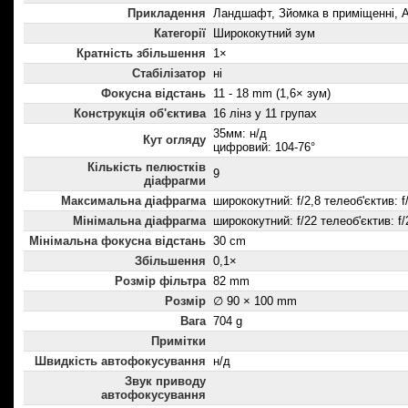
Прикладення
Ландшафт, Зйомка в приміщенні, А
Категорії
Ширококутний зум
Кратність збільшення
1×
Стабілізатор
ні
Фокусна відстань
11 - 18 mm (1,6× зум)
Конструкція об'єктива
16 лінз у 11 групах
35мм: н/д
Кут огляду
цифровий: 104-76°
Кількість пелюстків
9
діафрагми
Максимальна діафрагма
ширококутний: f/2,8 телеоб'єктив: f
Мінімальна діафрагма
ширококутний: f/22 телеоб'єктив: f/
Мінімальна фокусна відстань
30 cm
Збільшення
0,1×
Розмір фільтра
82 mm
Розмір
∅ 90 × 100 mm
Вага
704 g
Примітки
Швидкість автофокусування
н/д
Звук приводу
автофокусування