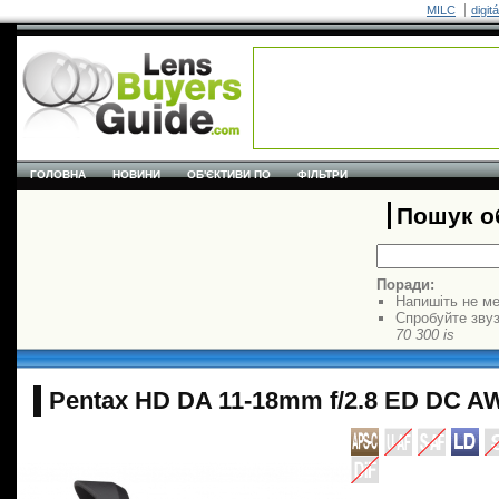
MILC
digit
ГОЛОВНА
НОВИНИ
ОБ'ЄКТИВИ ПО
ФІЛЬТРИ
Пошук об
Поради:
Напишіть не ме
Спробуйте звуз
70 300 is
Pentax HD DA 11-18mm f/2.8 ED DC A