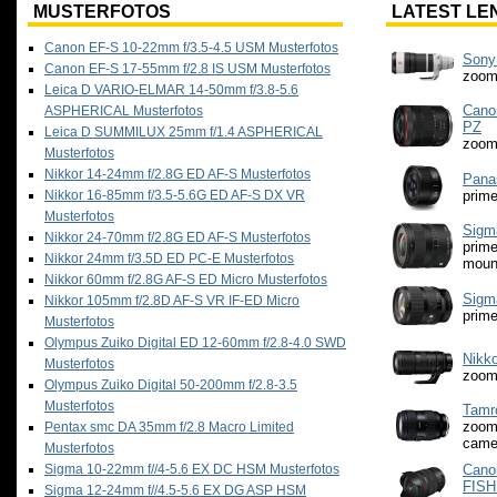
MUSTERFOTOS
LATEST LE
Canon EF-S 10-22mm f/3.5-4.5 USM Musterfotos
Sony
Canon EF-S 17-55mm f/2.8 IS USM Musterfotos
zoom
Leica D VARIO-ELMAR 14-50mm f/3.8-5.6
Cano
ASPHERICAL Musterfotos
PZ
Leica D SUMMILUX 25mm f/1.4 ASPHERICAL
zoom
Musterfotos
Nikkor 14-24mm f/2.8G ED AF-S Musterfotos
Pana
Nikkor 16-85mm f/3.5-5.6G ED AF-S DX VR
prime
Musterfotos
Sigm
Nikkor 24-70mm f/2.8G ED AF-S Musterfotos
prime
Nikkor 24mm f/3.5D ED PC-E Musterfotos
moun
Nikkor 60mm f/2.8G AF-S ED Micro Musterfotos
Sigm
Nikkor 105mm f/2.8D AF-S VR IF-ED Micro
prime
Musterfotos
Olympus Zuiko Digital ED 12-60mm f/2.8-4.0 SWD
Nikko
Musterfotos
zoom
Olympus Zuiko Digital 50-200mm f/2.8-3.5
Musterfotos
Tamr
zoom
Pentax smc DA 35mm f/2.8 Macro Limited
came
Musterfotos
Sigma 10-22mm f//4-5.6 EX DC HSM Musterfotos
Cano
FIS
Sigma 12-24mm f//4.5-5.6 EX DG ASP HSM