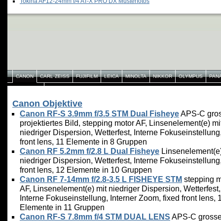
Tokina AF12-24mm f/4 AT-X PRO DX Musterfotos
CANON
CARL ZEISS
FUJIFILM
LEICA
MINOLTA
NIKKOR
OLYMPUS
PAN
YONGNUO
Canon Objektive
Canon RF-S 3.9mm f/3.5 STM Dual Fisheye
APS-C gro
projektiertes Bild, stepping motor AF, Linsenelement(e) mi
niedriger Dispersion, Wetterfest, Interne Fokuseinstellung,
front lens, 11 Elemente in 8 Gruppen
Canon RF 5.2mm f/2.8 L Dual Fisheye
Linsenelement(e)
niedriger Dispersion, Wetterfest, Interne Fokuseinstellung,
front lens, 12 Elemente in 10 Gruppen
Canon RF 7-14mm f/2.8-3.5 L FISHEYE STM
stepping m
AF, Linsenelement(e) mit niedriger Dispersion, Wetterfest,
Interne Fokuseinstellung, Interner Zoom, fixed front lens, 
Elemente in 11 Gruppen
Canon RF-S 7.8mm f/4 STM DUAL LENS
APS-C gross