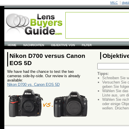
MILC
digit
HOME
NACHRICHTEN
OBJEKTIVE VON
FILTER
Nikon D700 versus Canon
Objektiv
EOS 5D
We have had the chance to test the two
Tipps:
cameras side-by-side. Our review is already
Schreiben Sie w
available:
Versuchen Sie 
Nikon D700 vs. Canon EOS 5D
geben Sie folge
Wählen Sie das
Liste aus, um d
Wählen Sie nicht
oder einige Obje
wollen. Drüchen 