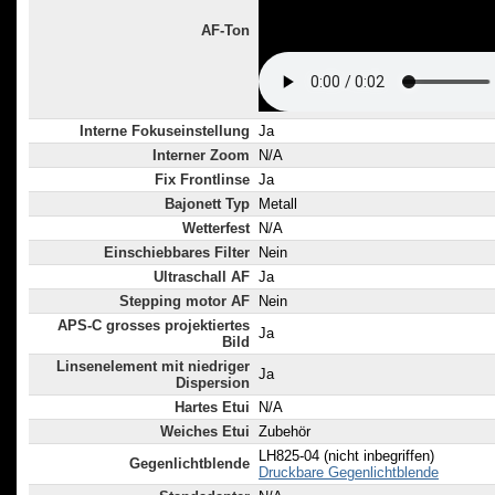
AF-Ton
Interne Fokuseinstellung
Ja
Interner Zoom
N/A
Fix Frontlinse
Ja
Bajonett Typ
Metall
Wetterfest
N/A
Einschiebbares Filter
Nein
Ultraschall AF
Ja
Stepping motor AF
Nein
APS-C grosses projektiertes
Ja
Bild
Linsenelement mit niedriger
Ja
Dispersion
Hartes Etui
N/A
Weiches Etui
Zubehör
LH825-04 (nicht inbegriffen)
Gegenlichtblende
Druckbare Gegenlichtblende