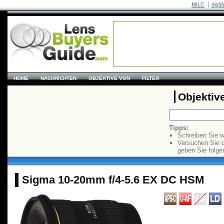
MILC
digit
HOME
NACHRICHTEN
OBJEKTIVE VON
FILTER
Objektiv
Tipps:
Schreiben Sie w
Versuchen Sie 
geben Sie folge
Sigma 10-20mm f/4-5.6 EX DC HSM