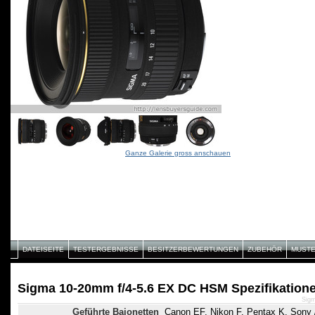
Ganze Galerie gross anschauen
DATEISEITE
TESTERGEBNISSE
BESITZERBEWERTUNGEN
ZUBEHÖR
MUST
Sigma 10-20mm f/4-5.6 EX DC HSM Spezifikation
Sigm
Geführte Bajonetten
Canon EF, Nikon F, Pentax K, Sony /