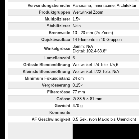
Verwändungsbereiche
Panorama, Innenräume, Architektur
Produktgruppen
Weitwinkel Zoom
Multiplizierer
1.5×
Stabilizierer
Nein
Brennweite
10 - 20 mm (2× Zoom)
Objektivaufbau
14 Elemente in 10 Gruppen
35mm: N/A
Winkelgrösse
Digital: 102.4-63.8°
Lamellenzahl
6
Grösste Blendenöffnung
Weitwinkel: f/4 Tele: f/5,6
Kleinste Blendenöffnung
Weitwinkel: f/22 Tele: N/A
Minimum Fokusdistanz
24 cm
Vergrösserung
0,15×
Filtergrösse
77 mm
Grösse
∅ 83.5 × 81 mm
Gewicht
470 g
Kommente
AF Geschwindigkeit
0,5 Sek. (von Makro bis Unendlich)