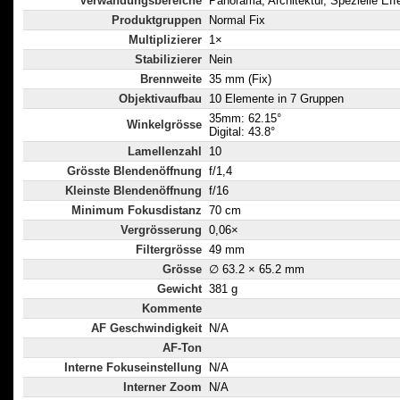
Verwändungsbereiche
Panorama, Architektur, Spezielle Eff
Produktgruppen
Normal Fix
Multiplizierer
1×
Stabilizierer
Nein
Brennweite
35 mm (Fix)
Objektivaufbau
10 Elemente in 7 Gruppen
35mm: 62.15°
Winkelgrösse
Digital: 43.8°
Lamellenzahl
10
Grösste Blendenöffnung
f/1,4
Kleinste Blendenöffnung
f/16
Minimum Fokusdistanz
70 cm
Vergrösserung
0,06×
Filtergrösse
49 mm
Grösse
∅ 63.2 × 65.2 mm
Gewicht
381 g
Kommente
AF Geschwindigkeit
N/A
AF-Ton
Interne Fokuseinstellung
N/A
Interner Zoom
N/A