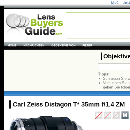
MILC
digit
HOME
NACHRICHTEN
OBJEKTIVE VON
FILTER
Objektiv
Tipps:
Schreiben Sie w
Versuchen Sie 
geben Sie folge
Carl Zeiss Distagon T* 35mm f/1.4 ZM