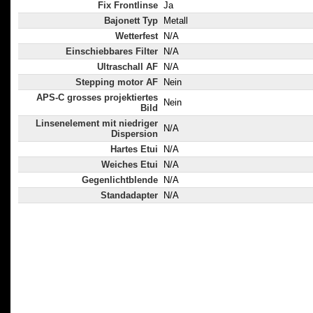
Fix Frontlinse
Ja
Bajonett Typ
Metall
Wetterfest
N/A
Einschiebbares Filter
N/A
Ultraschall AF
N/A
Stepping motor AF
Nein
APS-C grosses projektiertes
Nein
Bild
Linsenelement mit niedriger
N/A
Dispersion
Hartes Etui
N/A
Weiches Etui
N/A
Gegenlichtblende
N/A
Standadapter
N/A