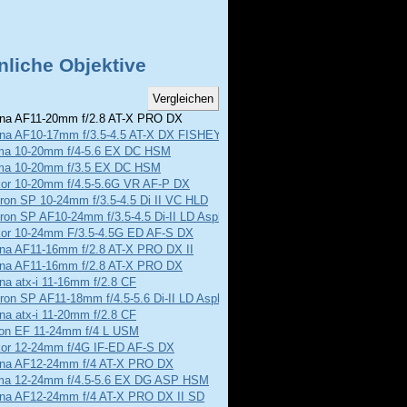
nliche Objektive
na AF11-20mm f/2.8 AT-X PRO DX
ina AF10-17mm f/3.5-4.5 AT-X DX FISHEYE
ma 10-20mm f/4-5.6 EX DC HSM
ma 10-20mm f/3.5 EX DC HSM
kor 10-20mm f/4.5-5.6G VR AF-P DX
ron SP 10-24mm f/3.5-4.5 Di II VC HLD
on SP AF10-24mm f/3.5-4.5 Di-II LD Aspherical
kor 10-24mm F/3.5-4.5G ED AF-S DX
ina AF11-16mm f/2.8 AT-X PRO DX II
ina AF11-16mm f/2.8 AT-X PRO DX
na atx-i 11-16mm f/2.8 CF
on SP AF11-18mm f/4.5-5.6 Di-II LD Aspherical
na atx-i 11-20mm f/2.8 CF
on EF 11-24mm f/4 L USM
kor 12-24mm f/4G IF-ED AF-S DX
ina AF12-24mm f/4 AT-X PRO DX
ma 12-24mm f/4.5-5.6 EX DG ASP HSM
ina AF12-24mm f/4 AT-X PRO DX II SD