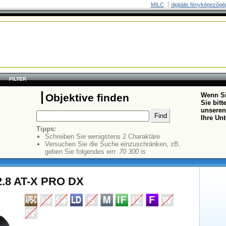
MILC
digitális fényképezõgé
FILTER
Wenn Si
Objektive finden
Sie bit
unseren
Ihre Un
Tipps:
Schreiben Sie wenigstens 2 Charaktäre
Versuchen Sie die Suche einzuschränken, zB.
geben Sie folgendes ein:
70 300 is
2.8 AT-X PRO DX