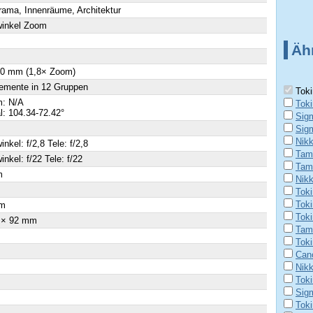
ama, Innenräume, Architektur
winkel Zoom
Äh
20 mm (1,8× Zoom)
emente in 12 Gruppen
Toki
: N/A
Tok
al: 104.34-72.42°
Sig
Sig
Nik
inkel: f/2,8 Tele: f/2,8
Tam
inkel: f/22 Tele: f/22
Tamr
m
Nik
×
Tok
Tok
m
Toki
 × 92 mm
Tamr
Toki
Can
Nik
Tok
Sig
Tok