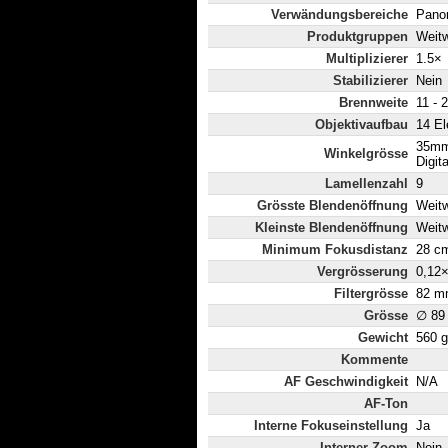
Verwändungsbereiche
Panor
Produktgruppen
Weit
Multiplizierer
1.5×
Stabilizierer
Nein
Brennweite
11 - 
Objektivaufbau
14 El
35mm
Winkelgrösse
Digit
Lamellenzahl
9
Grösste Blendenöffnung
Weitw
Kleinste Blendenöffnung
Weitw
Minimum Fokusdistanz
28 c
Vergrösserung
0,12
Filtergrösse
82 m
Grösse
∅ 89
Gewicht
560 g
Kommente
AF Geschwindigkeit
N/A
AF-Ton
Interne Fokuseinstellung
Ja
Interner Zoom
Nein