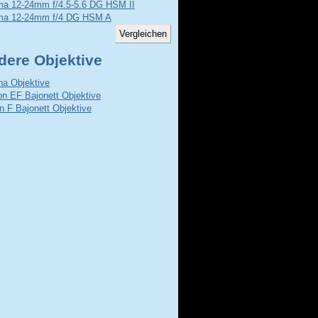
ma 12-24mm f/4.5-5.6 DG HSM II
ma 12-24mm f/4 DG HSM A
dere Objektive
na Objektive
n EF Bajonett Objektive
n F Bajonett Objektive