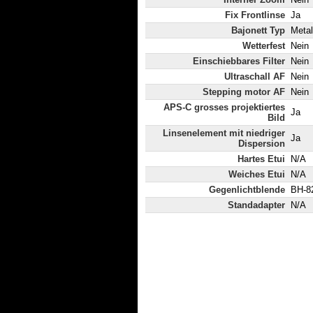
Fix Frontlinse
Ja
Bajonett Typ
Metal
Wetterfest
Nein
Einschiebbares Filter
Nein
Ultraschall AF
Nein
Stepping motor AF
Nein
APS-C grosses projektiertes
Ja
Bild
Linsenelement mit niedriger
Ja
Dispersion
Hartes Etui
N/A
Weiches Etui
N/A
Gegenlichtblende
BH-82
Standadapter
N/A