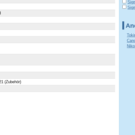
Sig
Sig
l
An
Toki
Cano
Niko
1 (Zubehör)