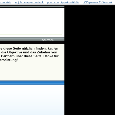
p tesztek
legjobb magyar fotósok
photoshop tippek-trükkök
LCD/plazma TV tesztek
DEUTSCH
e diese Seite nützlich finden, kaufen
te die Objektive und das Zubehör von
 Partnern über diese Seite. Danke für
terstützung!