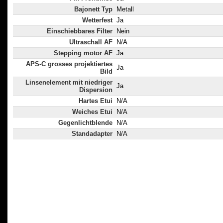
Bajonett Typ
Metall
Wetterfest
Ja
Einschiebbares Filter
Nein
Ultraschall AF
N/A
Stepping motor AF
Ja
APS-C grosses projektiertes
Ja
Bild
Linsenelement mit niedriger
Ja
Dispersion
Hartes Etui
N/A
Weiches Etui
N/A
Gegenlichtblende
N/A
Standadapter
N/A