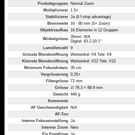
Produktgruppen
Normal Zoom
Multiplizierer
1.5×
Stabilizierer
Ja (6 f-stop advantage)
Brennweite
16 - 80 mm (5× Zoom)
Objektivaufbau
16 Elemente in 12 Gruppen
35mm: N/A
Winkelgrösse
Digital: 83.2-20.1°
Lamellenzahl
9
Grösste Blendenöffnung
Weitwinkel: f/4 Tele: f/4
Kleinste Blendenöffnung
Weitwinkel: f/22 Tele: f/22
Minimum Fokusdistanz
35 cm
Vergrösserung
0,25×
Filtergrösse
72 mm
Grösse
∅ 78.3 × 88.9 mm
Gewicht
440 g
Kommente
AF Geschwindigkeit
N/A
AF-Ton
Interne Fokuseinstellung
Ja
Interner Zoom
Nein
Fix Frontlinse
Ja