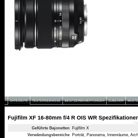
DATEISEITE
TESTERGEBNISSE
BESITZERBEWERTUNGEN
ZUBEHÖR
MUST
Fujifilm XF 16-80mm f/4 R OIS WR Spezifikatione
Fuj
Geführte Bajonetten
Fujifilm X
Verwändungsbereiche
Porträt, Panorama, Innenräume, Arch