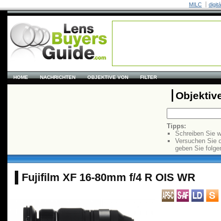
MILC
digit
HOME
NACHRICHTEN
OBJEKTIVE VON
FILTER
Objektiv
Tipps:
Schreiben Sie w
Versuchen Sie 
geben Sie folge
Fujifilm XF 16-80mm f/4 R OIS WR