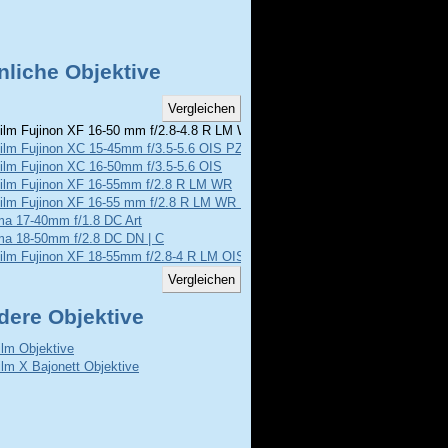
nliche Objektive
film Fujinon XF 16-50 mm f/2.8-4.8 R LM WR
film Fujinon XC 15-45mm f/3.5-5.6 OIS PZ
film Fujinon XC 16-50mm f/3.5-5.6 OIS
ifilm Fujinon XF 16-55mm f/2.8 R LM WR
film Fujinon XF 16-55 mm f/2.8 R LM WR II
ma 17-40mm f/1.8 DC Art
ma 18-50mm f/2.8 DC DN | C
film Fujinon XF 18-55mm f/2.8-4 R LM OIS
dere Objektive
film Objektive
film X Bajonett Objektive