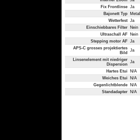
Fix Frontlinse
Ja
Bajonett Typ
Metal
Wetterfest
Ja
Einschiebbares Filter
Nein
Ultraschall AF
Nein
Stepping motor AF
Ja
APS-C grosses projektiertes
Ja
Bild
Linsenelement mit niedriger
Ja
Dispersion
Hartes Etui
N/A
Weiches Etui
N/A
Gegenlichtblende
N/A
Standadapter
N/A