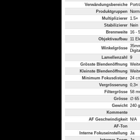
Verwändungsbereiche
Portr
Produktgruppen
Norm
Multiplizierer
1.5×
Stabilizierer
Nein
Brennweite
16 -
Objektivaufbau
11 El
35mm
Winkelgrösse
Digit
Lamellenzahl
9
Grösste Blendenöffnung
Weitw
Kleinste Blendenöffnung
Weitw
Minimum Fokusdistanz
24 c
Vergrösserung
0,3×
Filtergrösse
58 m
Grösse
∅ 65
Gewicht
240 g
Kommente
AF Geschwindigkeit
N/A
AF-Ton
Interne Fokuseinstellung
Ja
Interner Zoom
Ja