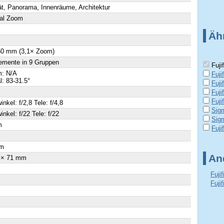
ät, Panorama, Innenräume, Architektur
al Zoom
Äh
 50 mm (3,1× Zoom)
emente in 9 Gruppen
Fuji
: N/A
Fuji
al: 83-31.5°
Fuji
Fuj
Fuji
inkel: f/2,8 Tele: f/4,8
Sig
inkel: f/22 Tele: f/22
Sig
m
Fuji
m
An
 × 71 mm
Fuji
Fuji