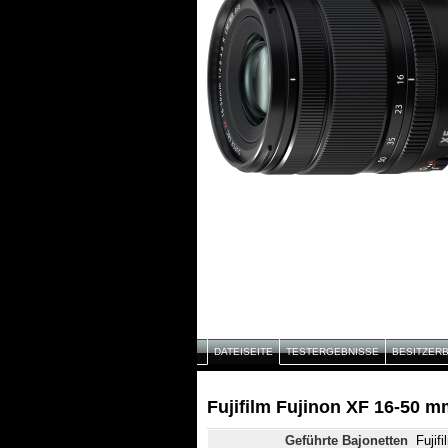
DATEISEITE
TESTERGEBNISSE
BESITZER
Fujifilm Fujinon XF 16-50 m
Geführte Bajonetten
Fujif