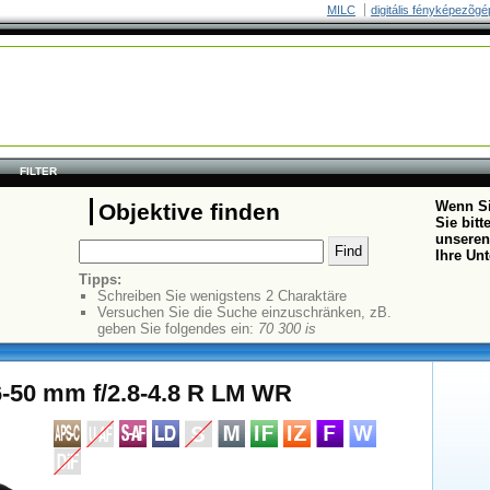
MILC
digitális fényképezõgé
FILTER
Wenn Si
Objektive finden
Sie bit
unseren
Ihre Un
Tipps:
Schreiben Sie wenigstens 2 Charaktäre
Versuchen Sie die Suche einzuschränken, zB.
geben Sie folgendes ein:
70 300 is
16-50 mm f/2.8-4.8 R LM WR