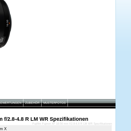
BEWERTUNGEN
ZUBEHÖR
MUSTERFOTOS
m f/2.8-4.8 R LM WR Spezifikationen
Fujifilm Fujinon XF 16-50 mm f/2.8-4.8 R LM WR Spezifikationen
ilm X