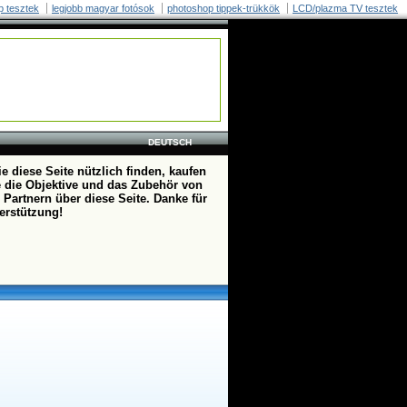
p tesztek
legjobb magyar fotósok
photoshop tippek-trükkök
LCD/plazma TV tesztek
DEUTSCH
e diese Seite nützlich finden, kaufen
te die Objektive und das Zubehör von
 Partnern über diese Seite. Danke für
terstützung!