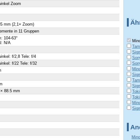
winkel Zoom
Äh
 35 mm (2,1× Zoom)
emente in 11 Gruppen
: 104-63°
Mino
al: N/A
Tam
Sig
inkel: f/2,8 Tele: f/4
Son
inkel: f/22 Tele: f/32
Son
Min
m
Sig
×
Tam
m
Sig
 × 88.5 mm
Tok
Tok
Mino
Sig
An
Mino