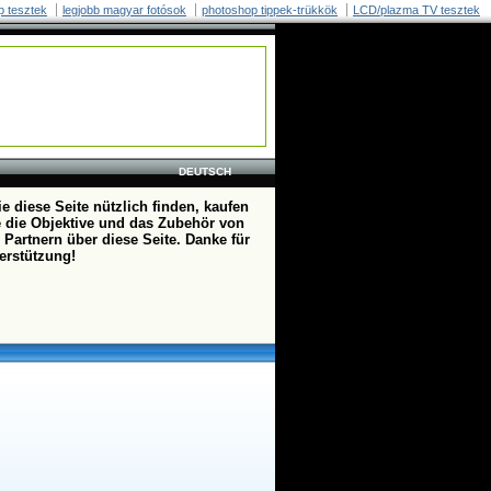
p tesztek
legjobb magyar fotósok
photoshop tippek-trükkök
LCD/plazma TV tesztek
DEUTSCH
e diese Seite nützlich finden, kaufen
te die Objektive und das Zubehör von
 Partnern über diese Seite. Danke für
terstützung!