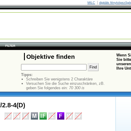
MILC
digitális fényképezõgé
FILTER
Wenn Si
Objektive finden
Sie bit
unseren
Ihre Un
Tipps:
Schreiben Sie wenigstens 2 Charaktäre
Versuchen Sie die Suche einzuschränken, zB.
geben Sie folgendes ein:
70 300 is
/2.8-4(D)