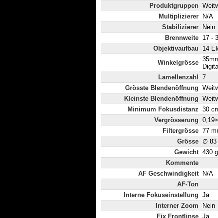
Produktgruppen
Weit
Multiplizierer
N/A
Stabilizierer
Nein
Brennweite
17 -
Objektivaufbau
14 El
35mm
Winkelgrösse
Digit
Lamellenzahl
7
Grösste Blendenöffnung
Weitw
Kleinste Blendenöffnung
Weitw
Minimum Fokusdistanz
30 c
Vergrösserung
0,19
Filtergrösse
77 m
Grösse
∅ 83
Gewicht
430 g
Kommente
AF Geschwindigkeit
N/A
AF-Ton
Interne Fokuseinstellung
Ja
Interner Zoom
Nein
Fix Frontlinse
Ja