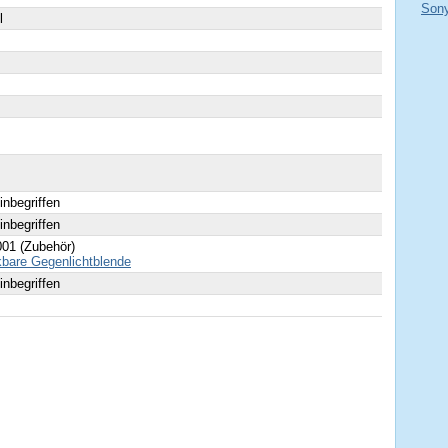
Sony
l
 inbegriffen
 inbegriffen
01 (Zubehör)
bare Gegenlichtblende
 inbegriffen