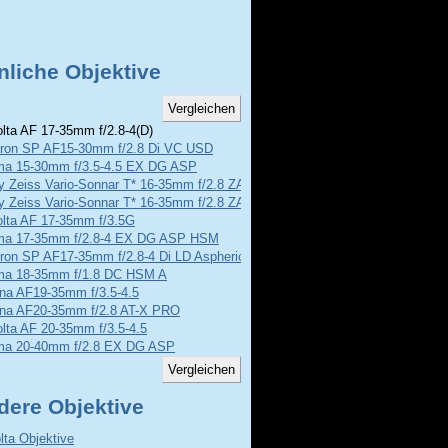
nliche Objektive
lta AF 17-35mm f/2.8-4(D)
ron SP AF15-30mm f/2.8 Di VC USD
ma 15-30mm f/3.5-4.5 EX DG ASP
y Zeiss Vario-Sonnar T* 16-35mm f/2.8 ZA SSM
y Zeiss Vario-Sonnar T* 16-35mm f/2.8 ZA SSM II
olta AF 17-35mm f/3.5G
ma 17-35mm f/2.8-4 EX DG ASP HSM
ron SP AF17-35mm f/2.8-4 Di LD Aspherical
ma 18-35mm f/1.8 DC HSM A
ina AF19-35mm f/3.5-4.5
ina AF20-35mm f/2.8 AT-X PRO
lta AF 20-35mm f/3.5-4.5
ma 20-40mm f/2.8 EX DG ASP
dere Objektive
lta Objektive