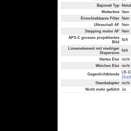
Bajonett Typ
Metal
Wetterfest
Nein
Einschiebbares Filter
Nein
Ultraschall AF
Nein
Stepping motor AF
Nein
APS-C grosses projektiertes
N/A
Bild
Linsenelement mit niedriger
N/A
Dispersion
Hartes Etui
nicht
Weiches Etui
nicht
LB-10
Gegenlichtblende
Druck
Standadapter
nicht
Nicht mehr geführt
Ja