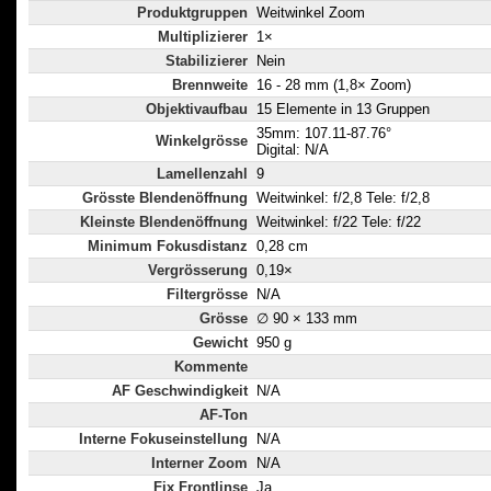
Produktgruppen
Weitwinkel Zoom
Multiplizierer
1×
Stabilizierer
Nein
Brennweite
16 - 28 mm (1,8× Zoom)
Objektivaufbau
15 Elemente in 13 Gruppen
35mm: 107.11-87.76°
Winkelgrösse
Digital: N/A
Lamellenzahl
9
Grösste Blendenöffnung
Weitwinkel: f/2,8 Tele: f/2,8
Kleinste Blendenöffnung
Weitwinkel: f/22 Tele: f/22
Minimum Fokusdistanz
0,28 cm
Vergrösserung
0,19×
Filtergrösse
N/A
Grösse
∅ 90 × 133 mm
Gewicht
950 g
Kommente
AF Geschwindigkeit
N/A
AF-Ton
Interne Fokuseinstellung
N/A
Interner Zoom
N/A
Fix Frontlinse
Ja