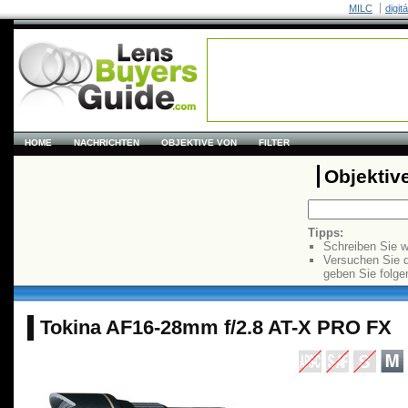
MILC
digit
HOME
NACHRICHTEN
OBJEKTIVE VON
FILTER
Objektiv
Tipps:
Schreiben Sie w
Versuchen Sie 
geben Sie folge
Tokina AF16-28mm f/2.8 AT-X PRO FX