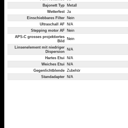
Bajonett Typ
Metall
Wetterfest
Ja
Einschiebbares Filter
Nein
Ultraschall AF
N/A
Stepping motor AF
Nein
APS-C grosses projektiertes
Nein
Bild
Linsenelement mit niedriger
N/A
Dispersion
Hartes Etui
N/A
Weiches Etui
N/A
Gegenlichtblende
Zubehör
Standadapter
N/A