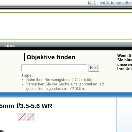
MILC
digitális fényképezõgé
FILTER
Wenn Si
Objektive finden
Sie bit
unseren
Ihre Un
Tipps:
Schreiben Sie wenigstens 2 Charaktäre
Versuchen Sie die Suche einzuschränken, zB.
geben Sie folgendes ein:
70 300 is
5mm f/3.5-5.6 WR