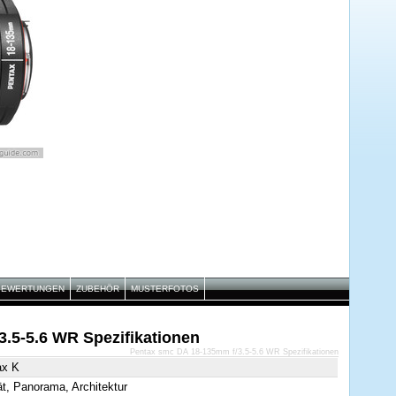
BEWERTUNGEN
ZUBEHÖR
MUSTERFOTOS
.5-5.6 WR Spezifikationen
Pentax smc DA 18-135mm f/3.5-5.6 WR Spezifikationen
ax K
ät, Panorama, Architektur