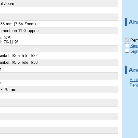
al Zoom
Äh
 135 mm (7,5× Zoom)
emente in 11 Gruppen
: N/A
Pent
al: 76-11.9°
Sig
Sig
inkel: f/3,5 Tele: f/22
inkel: f/5,6 Tele: f/38
An
m
×
Pent
m
Pent
 × 76 mm