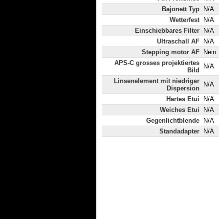
Bajonett Typ
N/A
Wetterfest
N/A
Einschiebbares Filter
N/A
Ultraschall AF
N/A
Stepping motor AF
Nein
APS-C grosses projektiertes
N/A
Bild
Linsenelement mit niedriger
N/A
Dispersion
Hartes Etui
N/A
Weiches Etui
N/A
Gegenlichtblende
N/A
Standadapter
N/A