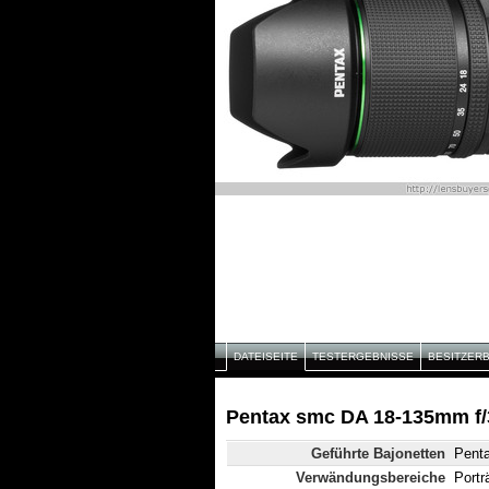
DATEISEITE
TESTERGEBNISSE
BESITZER
Pentax smc DA 18-135mm f/3
Geführte Bajonetten
Pent
Verwändungsbereiche
Portr