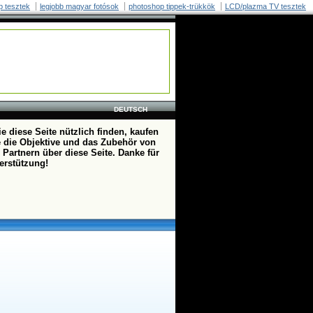
p tesztek
legjobb magyar fotósok
photoshop tippek-trükkök
LCD/plazma TV tesztek
DEUTSCH
e diese Seite nützlich finden, kaufen
te die Objektive und das Zubehör von
 Partnern über diese Seite. Danke für
terstützung!