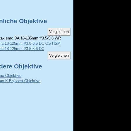
nliche Objektive
ax smc DA 18-135mm f/3.5-5.6 WR
ma 18-125mm f/3.8-5.6 DC OS HSM
ma 18-125mm f/3.5-5.6 DC
dere Objektive
ax Objektive
ax K Bajonett Objektive