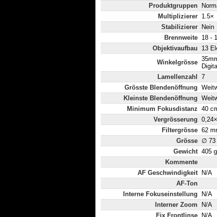
Produktgruppen
Norm
Multiplizierer
1.5×
Stabilizierer
Nein
Brennweite
18 -
Objektivaufbau
13 El
35mm
Winkelgrösse
Digit
Lamellenzahl
7
Grösste Blendenöffnung
Weitw
Kleinste Blendenöffnung
Weitw
Minimum Fokusdistanz
40 c
Vergrösserung
0,24
Filtergrösse
62 m
Grösse
∅ 73
Gewicht
405 g
Kommente
AF Geschwindigkeit
N/A
AF-Ton
Interne Fokuseinstellung
N/A
Interner Zoom
N/A
Fix Frontlinse
N/A