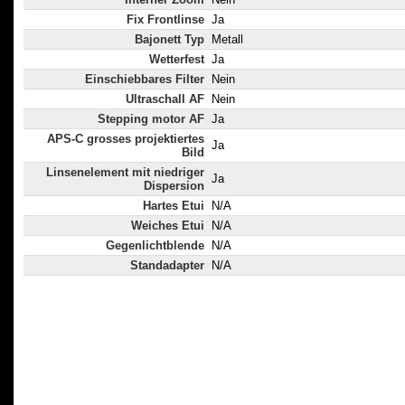
Fix Frontlinse
Ja
Bajonett Typ
Metall
Wetterfest
Ja
Einschiebbares Filter
Nein
Ultraschall AF
Nein
Stepping motor AF
Ja
APS-C grosses projektiertes
Ja
Bild
Linsenelement mit niedriger
Ja
Dispersion
Hartes Etui
N/A
Weiches Etui
N/A
Gegenlichtblende
N/A
Standadapter
N/A