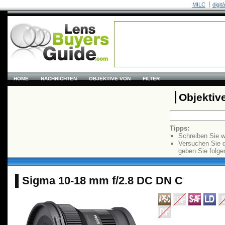
MILC
digit
HOME
NACHRICHTEN
OBJEKTIVE VON
FILTER
Objektiv
Tipps:
Schreiben Sie w
Versuchen Sie 
geben Sie folge
Sigma 10-18 mm f/2.8 DC DN C