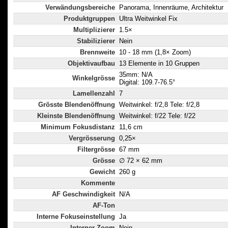
Verwändungsbereiche
Panorama, Innenräume, Architektur
Produktgruppen
Ultra Weitwinkel Fix
Multiplizierer
1.5×
Stabilizierer
Nein
Brennweite
10 - 18 mm (1,8× Zoom)
Objektivaufbau
13 Elemente in 10 Gruppen
35mm: N/A
Winkelgrösse
Digital: 109.7-76.5°
Lamellenzahl
7
Grösste Blendenöffnung
Weitwinkel: f/2,8 Tele: f/2,8
Kleinste Blendenöffnung
Weitwinkel: f/22 Tele: f/22
Minimum Fokusdistanz
11,6 cm
Vergrösserung
0,25×
Filtergrösse
67 mm
Grösse
∅ 72 × 62 mm
Gewicht
260 g
Kommente
AF Geschwindigkeit
N/A
AF-Ton
Interne Fokuseinstellung
Ja
Interner Zoom
Nein