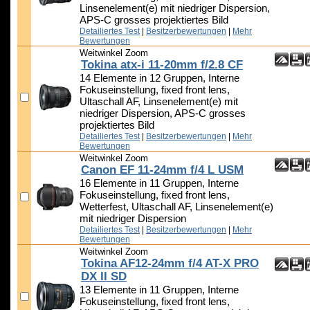
Linsenelement(e) mit niedriger Dispersion,
APS-C grosses projektiertes Bild
Detailiertes Test
|
Besitzerbewertungen
|
Mehr
Bewertungen
Weitwinkel Zoom
Tokina atx-i 11-20mm f/2.8 CF
14 Elemente in 12 Gruppen, Interne
Fokuseinstellung, fixed front lens,
Ultaschall AF, Linsenelement(e) mit
niedriger Dispersion, APS-C grosses
projektiertes Bild
Detailiertes Test
|
Besitzerbewertungen
|
Mehr
Bewertungen
Weitwinkel Zoom
Canon EF 11-24mm f/4 L USM
16 Elemente in 11 Gruppen, Interne
Fokuseinstellung, fixed front lens,
Wetterfest, Ultaschall AF, Linsenelement(e)
mit niedriger Dispersion
Detailiertes Test
|
Besitzerbewertungen
|
Mehr
Bewertungen
Weitwinkel Zoom
Tokina AF12-24mm f/4 AT-X PRO
DX II SD
13 Elemente in 11 Gruppen, Interne
Fokuseinstellung, fixed front lens,