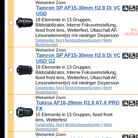
Weitwinkel Zoom
Tamron SP AF15-30mm f/2.8 Di VC
USD
18 Elemente in 13 Gruppen,
Bildstabilizator, Interne Fokuseinstellung,
fixed front lens, Wetterfest, Ultaschall AF,
BAL
VERFÜ
Linsenelement(e) mit niedriger Dispersion
Detailiertes Test
|
Besitzerbewertungen
|
Mehr
Bewertungen
Weitwinkel Zoom
Tamron SP AF15-30mm f/2.8 Di VC
USD G2
18 Elemente in 13 Gruppen,
Bildstabilizator, Interne Fokuseinstellung,
fixed front lens, Wetterfest, Ultaschall AF,
Linsenelement(e) mit niedriger Dispersion
Detailiertes Test
|
Besitzerbewertungen
|
Mehr
Bewertungen
Weitwinkel Zoom
Tokina AF16-28mm f/2.8 AT-X PRO
FX
15 Elemente in 13 Gruppen, fixed front
lens, Wetterfest
Detailiertes Test
|
Besitzerbewertungen
|
Mehr
Bewertungen
Weitwinkel Zoom