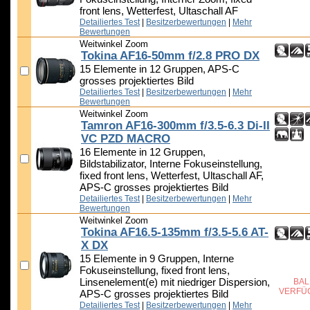
front lens, Wetterfest, Ultaschall AF
Detailiertes Test
|
Besitzerbewertungen
|
Mehr
Bewertungen
Weitwinkel Zoom
Tokina AF16-50mm f/2.8 PRO DX
15 Elemente in 12 Gruppen, APS-C
grosses projektiertes Bild
Detailiertes Test
|
Besitzerbewertungen
|
Mehr
Bewertungen
Weitwinkel Zoom
Tamron AF16-300mm f/3.5-6.3 Di-II
VC PZD MACRO
16 Elemente in 12 Gruppen,
Bildstabilizator, Interne Fokuseinstellung,
fixed front lens, Wetterfest, Ultaschall AF,
APS-C grosses projektiertes Bild
Detailiertes Test
|
Besitzerbewertungen
|
Mehr
Bewertungen
Weitwinkel Zoom
Tokina AF16.5-135mm f/3.5-5.6 AT-
X DX
15 Elemente in 9 Gruppen, Interne
Fokuseinstellung, fixed front lens,
Linsenelement(e) mit niedriger Dispersion,
BAL
VERFÜ
APS-C grosses projektiertes Bild
Detailiertes Test
|
Besitzerbewertungen
|
Mehr