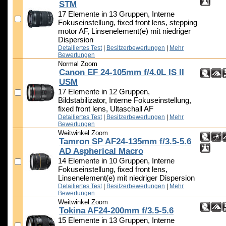
STM
17 Elemente in 13 Gruppen, Interne
Fokuseinstellung, fixed front lens, stepping
motor AF, Linsenelement(e) mit niedriger
Dispersion
Detailiertes Test
|
Besitzerbewertungen
|
Mehr
Bewertungen
Normal Zoom
Canon EF 24-105mm f/4.0L IS II
USM
17 Elemente in 12 Gruppen,
Bildstabilizator, Interne Fokuseinstellung,
fixed front lens, Ultaschall AF
Detailiertes Test
|
Besitzerbewertungen
|
Mehr
Bewertungen
Weitwinkel Zoom
Tamron SP AF24-135mm f/3.5-5.6
AD Aspherical Macro
14 Elemente in 10 Gruppen, Interne
Fokuseinstellung, fixed front lens,
Linsenelement(e) mit niedriger Dispersion
Detailiertes Test
|
Besitzerbewertungen
|
Mehr
Bewertungen
Weitwinkel Zoom
Tokina AF24-200mm f/3.5-5.6
15 Elemente in 13 Gruppen, Interne