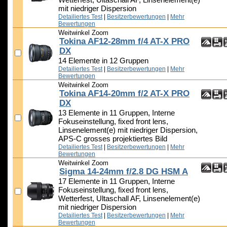
Wetterfest, Ultaschall AF, Linsenelement(e)
mit niedriger Dispersion
Detailiertes Test
|
Besitzerbewertungen
|
Mehr
Bewertungen
Weitwinkel Zoom
Tokina AF12-28mm f/4 AT-X PRO
DX
14 Elemente in 12 Gruppen
Detailiertes Test
|
Besitzerbewertungen
|
Mehr
Bewertungen
Weitwinkel Zoom
Tokina AF14-20mm f/2 AT-X PRO
DX
13 Elemente in 11 Gruppen, Interne
Fokuseinstellung, fixed front lens,
Linsenelement(e) mit niedriger Dispersion,
APS-C grosses projektiertes Bild
Detailiertes Test
|
Besitzerbewertungen
|
Mehr
Bewertungen
Weitwinkel Zoom
Sigma 14-24mm f/2.8 DG HSM A
17 Elemente in 11 Gruppen, Interne
Fokuseinstellung, fixed front lens,
Wetterfest, Ultaschall AF, Linsenelement(e)
mit niedriger Dispersion
Detailiertes Test
|
Besitzerbewertungen
|
Mehr
Bewertungen