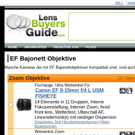
MILC
digit
HOME
NACHRICHTEN
OBJEKTIVE VON
FILTER
EF Bajonett Objektive
Manche Kameras die mit EF Bajonettobjektiven kompatibel sind, sind auc
Zoom Objektive
112 Objek
Fischauge, Ultra Weitwinkel Fix
Canon EF 8-15mm f/4 L USM
FISHEYE
14 Elemente in 11 Gruppen, Interne
Fokuseinstellung, Interner Zoom, fixed
front lens, Wetterfest, Ultaschall AF,
Linsenelement(e) mit niedriger Dispersion
Detailiertes Test
|
Besitzerbewertungen
|
Mehr
Bewertungen
Weitwinkel Zoom