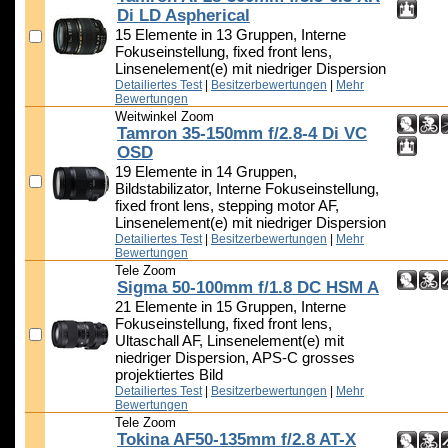
Di LD Aspherical
15 Elemente in 13 Gruppen, Interne
Fokuseinstellung, fixed front lens,
Linsenelement(e) mit niedriger Dispersion
Detailiertes Test
|
Besitzerbewertungen
|
Mehr
Bewertungen
Weitwinkel Zoom
Tamron 35-150mm f/2.8-4 Di VC
OSD
19 Elemente in 14 Gruppen,
Bildstabilizator, Interne Fokuseinstellung,
fixed front lens, stepping motor AF,
Linsenelement(e) mit niedriger Dispersion
Detailiertes Test
|
Besitzerbewertungen
|
Mehr
Bewertungen
Tele Zoom
Sigma 50-100mm f/1.8 DC HSM A
21 Elemente in 15 Gruppen, Interne
Fokuseinstellung, fixed front lens,
Ultaschall AF, Linsenelement(e) mit
niedriger Dispersion, APS-C grosses
projektiertes Bild
Detailiertes Test
|
Besitzerbewertungen
|
Mehr
Bewertungen
Tele Zoom
Tokina AF50-135mm f/2.8 AT-X