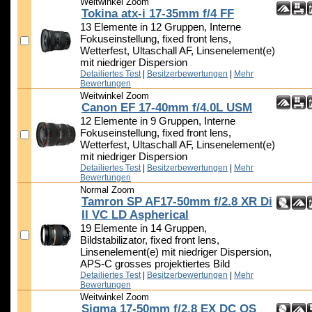
Weitwinkel Zoom
Tokina atx-i 17-35mm f/4 FF
13 Elemente in 12 Gruppen, Interne
Fokuseinstellung, fixed front lens,
Wetterfest, Ultaschall AF, Linsenelement(e)
mit niedriger Dispersion
Detailiertes Test
|
Besitzerbewertungen
|
Mehr
Bewertungen
Weitwinkel Zoom
Canon EF 17-40mm f/4.0L USM
12 Elemente in 9 Gruppen, Interne
Fokuseinstellung, fixed front lens,
Wetterfest, Ultaschall AF, Linsenelement(e)
mit niedriger Dispersion
Detailiertes Test
|
Besitzerbewertungen
|
Mehr
Bewertungen
Normal Zoom
Tamron SP AF17-50mm f/2.8 XR Di
II VC LD Aspherical
19 Elemente in 14 Gruppen,
Bildstabilizator, fixed front lens,
Linsenelement(e) mit niedriger Dispersion,
APS-C grosses projektiertes Bild
Detailiertes Test
|
Besitzerbewertungen
|
Mehr
Bewertungen
Weitwinkel Zoom
Sigma 17-50mm f/2.8 EX DC OS