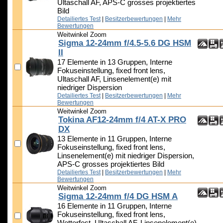
Ultaschall AF, APS-C grosses projektiertes
Bild
Detailiertes Test
|
Besitzerbewertungen
|
Mehr
Bewertungen
Weitwinkel Zoom
Sigma 12-24mm f/4.5-5.6 DG HSM
II
17 Elemente in 13 Gruppen, Interne
Fokuseinstellung, fixed front lens,
Ultaschall AF, Linsenelement(e) mit
niedriger Dispersion
Detailiertes Test
|
Besitzerbewertungen
|
Mehr
Bewertungen
Weitwinkel Zoom
Tokina AF12-24mm f/4 AT-X PRO
DX
13 Elemente in 11 Gruppen, Interne
Fokuseinstellung, fixed front lens,
Linsenelement(e) mit niedriger Dispersion,
APS-C grosses projektiertes Bild
Detailiertes Test
|
Besitzerbewertungen
|
Mehr
Bewertungen
Weitwinkel Zoom
Sigma 12-24mm f/4 DG HSM A
16 Elemente in 11 Gruppen, Interne
Fokuseinstellung, fixed front lens,