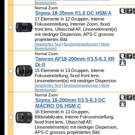
Bewertungen
Normal Zoom
Sigma 18-35mm f/1.8 DC HSM A
17 Elemente in 12 Gruppen, Interne
Fokuseinstellung, Interner Zoom, fixed
front lens, Ultaschall AF, Linsenelement(e)
mit niedriger Dispersion, APS-C grosses
projektiertes Bild
Detailiertes Test
|
Besitzerbewertungen
|
Mehr
Bewertungen
Normal Zoom
Tamron AF18-200mm f/3.5-6.3 XR
Di-II
15 Elemente in 13 Gruppen, Interne
Fokuseinstellung, fixed front lens,
Linsenelement(e) mit niedriger Dispersion
Detailiertes Test
|
Besitzerbewertungen
|
Mehr
Bewertungen
Normal Zoom
Sigma 18-200mm f/3.5-6.3 DC
MACRO OS HSM C
16 Elemente in 13 Gruppen,
Bildstabilizator, Interne Fokuseinstellung,
fixed front lens, Ultaschall AF,
Linsenelement(e) mit niedriger Dispersion,
APS-C grosses projektiertes Bild