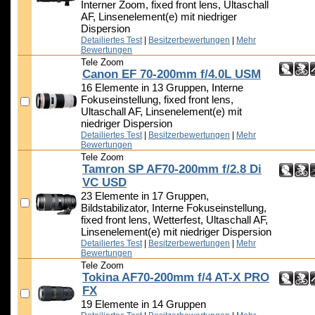
Interner Zoom, fixed front lens, Ultaschall
AF, Linsenelement(e) mit niedriger
Dispersion
Detailiertes Test
|
Besitzerbewertungen
|
Mehr
Bewertungen
Tele Zoom
Canon EF 70-200mm f/4.0L USM
16 Elemente in 13 Gruppen, Interne
Fokuseinstellung, fixed front lens,
Ultaschall AF, Linsenelement(e) mit
niedriger Dispersion
Detailiertes Test
|
Besitzerbewertungen
|
Mehr
Bewertungen
Tele Zoom
Tamron SP AF70-200mm f/2.8 Di
VC USD
23 Elemente in 17 Gruppen,
Bildstabilizator, Interne Fokuseinstellung,
fixed front lens, Wetterfest, Ultaschall AF,
Linsenelement(e) mit niedriger Dispersion
Detailiertes Test
|
Besitzerbewertungen
|
Mehr
Bewertungen
Tele Zoom
Tokina AF70-200mm f/4 AT-X PRO
FX
19 Elemente in 14 Gruppen