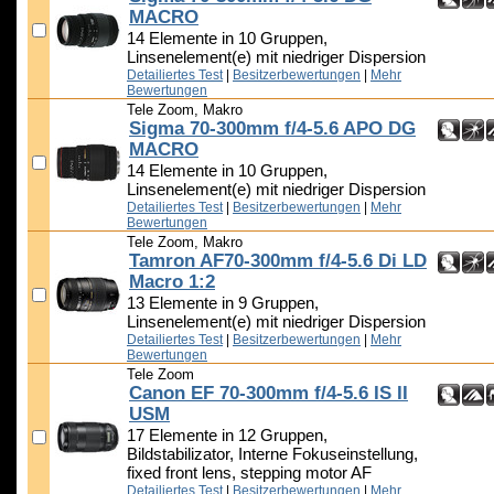
MACRO
14 Elemente in 10 Gruppen,
Linsenelement(e) mit niedriger Dispersion
Detailiertes Test
|
Besitzerbewertungen
|
Mehr
Bewertungen
Tele Zoom, Makro
Sigma 70-300mm f/4-5.6 APO DG
MACRO
14 Elemente in 10 Gruppen,
Linsenelement(e) mit niedriger Dispersion
Detailiertes Test
|
Besitzerbewertungen
|
Mehr
Bewertungen
Tele Zoom, Makro
Tamron AF70-300mm f/4-5.6 Di LD
Macro 1:2
13 Elemente in 9 Gruppen,
Linsenelement(e) mit niedriger Dispersion
Detailiertes Test
|
Besitzerbewertungen
|
Mehr
Bewertungen
Tele Zoom
Canon EF 70-300mm f/4-5.6 IS II
USM
17 Elemente in 12 Gruppen,
Bildstabilizator, Interne Fokuseinstellung,
fixed front lens, stepping motor AF
Detailiertes Test
|
Besitzerbewertungen
|
Mehr