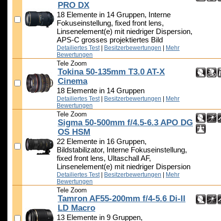
PRO DX
18 Elemente in 14 Gruppen, Interne
Fokuseinstellung, fixed front lens,
Linsenelement(e) mit niedriger Dispersion,
APS-C grosses projektiertes Bild
Detailiertes Test
|
Besitzerbewertungen
|
Mehr
Bewertungen
Tele Zoom
Tokina 50-135mm T3.0 AT-X
Cinema
18 Elemente in 14 Gruppen
Detailiertes Test
|
Besitzerbewertungen
|
Mehr
Bewertungen
Tele Zoom
Sigma 50-500mm f/4.5-6.3 APO DG
OS HSM
22 Elemente in 16 Gruppen,
Bildstabilizator, Interne Fokuseinstellung,
fixed front lens, Ultaschall AF,
Linsenelement(e) mit niedriger Dispersion
Detailiertes Test
|
Besitzerbewertungen
|
Mehr
Bewertungen
Tele Zoom
Tamron AF55-200mm f/4-5.6 Di-II
LD Macro
13 Elemente in 9 Gruppen,