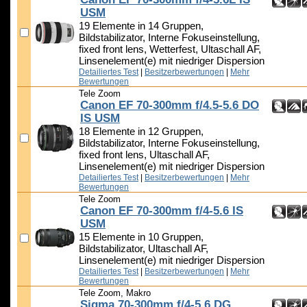
USM
19 Elemente in 14 Gruppen,
Bildstabilizator, Interne Fokuseinstellung,
fixed front lens, Wetterfest, Ultaschall AF,
Linsenelement(e) mit niedriger Dispersion
Detailiertes Test
|
Besitzerbewertungen
|
Mehr
Bewertungen
Tele Zoom
Canon EF 70-300mm f/4.5-5.6 DO
IS USM
18 Elemente in 12 Gruppen,
Bildstabilizator, Interne Fokuseinstellung,
fixed front lens, Ultaschall AF,
Linsenelement(e) mit niedriger Dispersion
Detailiertes Test
|
Besitzerbewertungen
|
Mehr
Bewertungen
Tele Zoom
Canon EF 70-300mm f/4-5.6 IS
USM
15 Elemente in 10 Gruppen,
Bildstabilizator, Ultaschall AF,
Linsenelement(e) mit niedriger Dispersion
Detailiertes Test
|
Besitzerbewertungen
|
Mehr
Bewertungen
Tele Zoom, Makro
Sigma 70-300mm f/4-5.6 DG