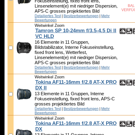
Fokuseinstellung, fixed front lens,
Linsenelement(e) mit niedriger Dispersion,
BAL
VERFÜ
APS-C grosses projektiertes Bild
Detailiertes Test
|
Besitzerbewertungen
|
Mehr
Bewertungen
Weitwinkel Zoom
Tamron SP 10-24mm f/3.5-4.5 Di II
VC HLD
16 Elemente in 11 Gruppen,
Bildstabilizator, Interne Fokuseinstellung,
fixed front lens, Wetterfest,
Linsenelement(e) mit niedriger Dispersion,
APS-C grosses projektiertes Bild
Detailiertes Test
|
Besitzerbewertungen
|
Mehr
Bewertungen
Weitwinkel Zoom
Tokina AF11-16mm f/2.8 AT-X PRO
DX II
13 Elemente in 11 Gruppen, Interne
Fokuseinstellung, fixed front lens, APS-C
grosses projektiertes Bild
Detailiertes Test
|
Besitzerbewertungen
|
Mehr
Bewertungen
Weitwinkel Zoom
Tokina AF11-16mm f/2.8 AT-X PRO
DX