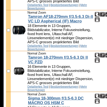
APS-C grosses projektiertes Bild
Detailiertes Test
|
Besitzerbewertungen
|
Mehr
Bewertungen
Normal Zoom
Tamron AF18-270mm f/3.5-6.3 Di-II
VC LD Aspherical (IF) Macro
18 Elemente in 13 Gruppen,
Bildstabilizator, Interne Fokuseinstellung,
fixed front lens, Ultaschall AF,
Linsenelement(e) mit niedriger Dispersion,
APS-C grosses projektiertes Bild
Detailiertes Test
|
Besitzerbewertungen
|
Mehr
Bewertungen
Normal Zoom
Tamron 18-270mm f/3.5-6.3 Di II
VC PZD
16 Elemente in 13 Gruppen,
Bildstabilizator, Interne Fokuseinstellung,
fixed front lens, Ultaschall AF,
Linsenelement(e) mit niedriger Dispersion,
APS-C grosses projektiertes Bild
Detailiertes Test
|
Besitzerbewertungen
|
Mehr
Bewertungen
Normal Zoom
Sigma 18-300mm f/3.5-6.3 DC
MACRO OS HSM C