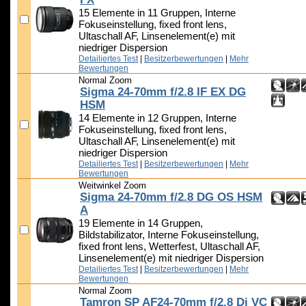
15 Elemente in 11 Gruppen, Interne
Fokuseinstellung, fixed front lens,
Ultaschall AF, Linsenelement(e) mit
niedriger Dispersion
Detailiertes Test
|
Besitzerbewertungen
|
Mehr
Bewertungen
Normal Zoom
Sigma 24-70mm f/2.8 IF EX DG
HSM
14 Elemente in 12 Gruppen, Interne
Fokuseinstellung, fixed front lens,
Ultaschall AF, Linsenelement(e) mit
niedriger Dispersion
Detailiertes Test
|
Besitzerbewertungen
|
Mehr
Bewertungen
Weitwinkel Zoom
Sigma 24-70mm f/2.8 DG OS HSM
A
19 Elemente in 14 Gruppen,
Bildstabilizator, Interne Fokuseinstellung,
fixed front lens, Wetterfest, Ultaschall AF,
Linsenelement(e) mit niedriger Dispersion
Detailiertes Test
|
Besitzerbewertungen
|
Mehr
Bewertungen
Normal Zoom
Tamron SP AF24-70mm f/2.8 Di VC