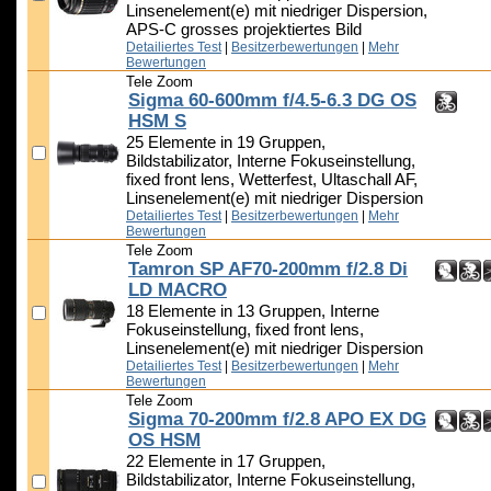
Linsenelement(e) mit niedriger Dispersion,
APS-C grosses projektiertes Bild
Detailiertes Test
|
Besitzerbewertungen
|
Mehr
Bewertungen
Tele Zoom
Sigma 60-600mm f/4.5-6.3 DG OS
HSM S
25 Elemente in 19 Gruppen,
Bildstabilizator, Interne Fokuseinstellung,
fixed front lens, Wetterfest, Ultaschall AF,
Linsenelement(e) mit niedriger Dispersion
Detailiertes Test
|
Besitzerbewertungen
|
Mehr
Bewertungen
Tele Zoom
Tamron SP AF70-200mm f/2.8 Di
LD MACRO
18 Elemente in 13 Gruppen, Interne
Fokuseinstellung, fixed front lens,
Linsenelement(e) mit niedriger Dispersion
Detailiertes Test
|
Besitzerbewertungen
|
Mehr
Bewertungen
Tele Zoom
Sigma 70-200mm f/2.8 APO EX DG
OS HSM
22 Elemente in 17 Gruppen,
Bildstabilizator, Interne Fokuseinstellung,