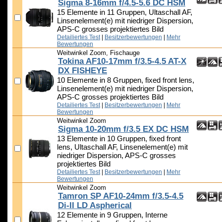
Sigma 8-16mm f/4.5-5.6 DC HSM
15 Elemente in 11 Gruppen, Ultaschall AF,
Linsenelement(e) mit niedriger Dispersion,
APS-C grosses projektiertes Bild
Detailiertes Test
|
Besitzerbewertungen
|
Mehr
Bewertungen
Weitwinkel Zoom, Fischauge
Tokina AF10-17mm f/3.5-4.5 AT-X
DX FISHEYE
10 Elemente in 8 Gruppen, fixed front lens,
Linsenelement(e) mit niedriger Dispersion,
APS-C grosses projektiertes Bild
Detailiertes Test
|
Besitzerbewertungen
|
Mehr
Bewertungen
Weitwinkel Zoom
Sigma 10-20mm f/3.5 EX DC HSM
13 Elemente in 10 Gruppen, fixed front
lens, Ultaschall AF, Linsenelement(e) mit
niedriger Dispersion, APS-C grosses
projektiertes Bild
Detailiertes Test
|
Besitzerbewertungen
|
Mehr
Bewertungen
Weitwinkel Zoom
Tamron SP AF10-24mm f/3.5-4.5
Di-II LD Aspherical
12 Elemente in 9 Gruppen, Interne