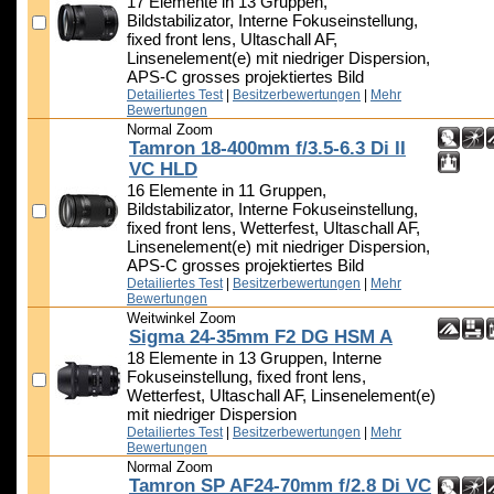
17 Elemente in 13 Gruppen,
Bildstabilizator, Interne Fokuseinstellung,
fixed front lens, Ultaschall AF,
Linsenelement(e) mit niedriger Dispersion,
APS-C grosses projektiertes Bild
Detailiertes Test
|
Besitzerbewertungen
|
Mehr
Bewertungen
Normal Zoom
Tamron 18-400mm f/3.5-6.3 Di II
VC HLD
16 Elemente in 11 Gruppen,
Bildstabilizator, Interne Fokuseinstellung,
fixed front lens, Wetterfest, Ultaschall AF,
Linsenelement(e) mit niedriger Dispersion,
APS-C grosses projektiertes Bild
Detailiertes Test
|
Besitzerbewertungen
|
Mehr
Bewertungen
Weitwinkel Zoom
Sigma 24-35mm F2 DG HSM A
18 Elemente in 13 Gruppen, Interne
Fokuseinstellung, fixed front lens,
Wetterfest, Ultaschall AF, Linsenelement(e)
mit niedriger Dispersion
Detailiertes Test
|
Besitzerbewertungen
|
Mehr
Bewertungen
Normal Zoom
Tamron SP AF24-70mm f/2.8 Di VC