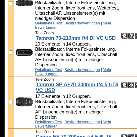
Bildstabilizator, Interne Fokuseinstellung,
Interner Zoom, fixed front lens, Wetterfest,
Ultaschall AF, Linsenelement(e) mit
niedriger Dispersion
Detailiertes Test
|
Besitzerbewertungen
|
Mehr
Bewertungen
Tele Zoom
Tamron 70-210mm f/4 Di VC USD
20 Elemente in 14 Gruppen,
Bildstabilizator, Interne Fokuseinstellung,
Interner Zoom, fixed front lens, Ultaschall
AF, Linsenelement(e) mit niedriger
Dispersion
Detailiertes Test
|
Besitzerbewertungen
|
Mehr
Bewertungen
Tele Zoom
Tamron SP AF70-300mm f/4-5.6 Di
VC USD
17 Elemente in 12 Gruppen,
Bildstabilizator, Interne Fokuseinstellung,
Interner Zoom, fixed front lens, Ultaschall
AF, Linsenelement(e) mit niedriger
Dispersion
Detailiertes Test
|
Besitzerbewertungen
|
Mehr
Bewertungen
Tele Zoom
Canon EF 70-300mm f/4-5.6L IS