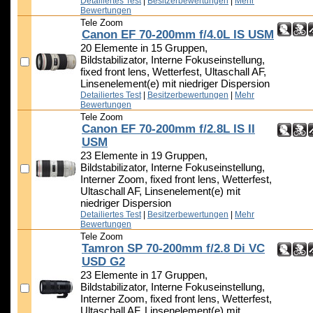
Detailiertes Test
|
Besitzerbewertungen
|
Mehr
Bewertungen
Tele Zoom
Canon EF 70-200mm f/4.0L IS USM
20 Elemente in 15 Gruppen,
Bildstabilizator, Interne Fokuseinstellung,
fixed front lens, Wetterfest, Ultaschall AF,
Linsenelement(e) mit niedriger Dispersion
Detailiertes Test
|
Besitzerbewertungen
|
Mehr
Bewertungen
Tele Zoom
Canon EF 70-200mm f/2.8L IS II
USM
23 Elemente in 19 Gruppen,
Bildstabilizator, Interne Fokuseinstellung,
Interner Zoom, fixed front lens, Wetterfest,
Ultaschall AF, Linsenelement(e) mit
niedriger Dispersion
Detailiertes Test
|
Besitzerbewertungen
|
Mehr
Bewertungen
Tele Zoom
Tamron SP 70-200mm f/2.8 Di VC
USD G2
23 Elemente in 17 Gruppen,
Bildstabilizator, Interne Fokuseinstellung,
Interner Zoom, fixed front lens, Wetterfest,
Ultaschall AF, Linsenelement(e) mit