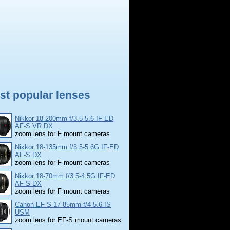
st popular lenses
Nikkor 18-200mm f/3.5-5.6 IF-ED
AF-S VR DX
zoom lens for F mount cameras
Nikkor 18-135mm f/3.5-5.6G IF-ED
AF-S DX
zoom lens for F mount cameras
Nikkor 18-70mm f/3.5-4.5G IF-ED
AF-S DX
zoom lens for F mount cameras
Canon EF-S 17-85mm f/4-5.6 IS
USM
zoom lens for EF-S mount cameras