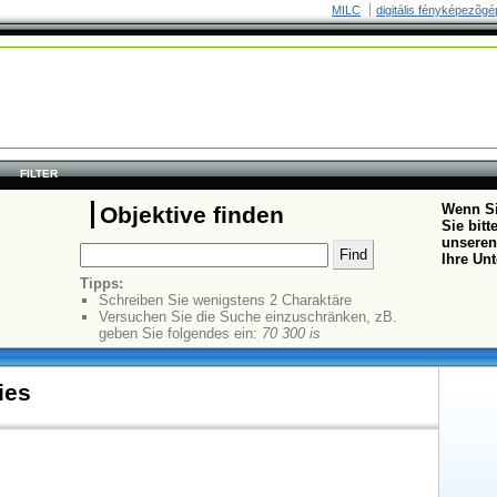
MILC
digitális fényképezõgé
FILTER
Wenn Si
Objektive finden
Sie bit
unseren
Ihre Un
Tipps:
Schreiben Sie wenigstens 2 Charaktäre
Versuchen Sie die Suche einzuschränken, zB.
geben Sie folgendes ein:
70 300 is
ies