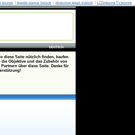
p tesztek
legjobb magyar fotósok
photoshop tippek-trükkök
LCD/plazma TV tesztek
DEUTSCH
e diese Seite nützlich finden, kaufen
te die Objektive und das Zubehör von
 Partnern über diese Seite. Danke für
terstützung!