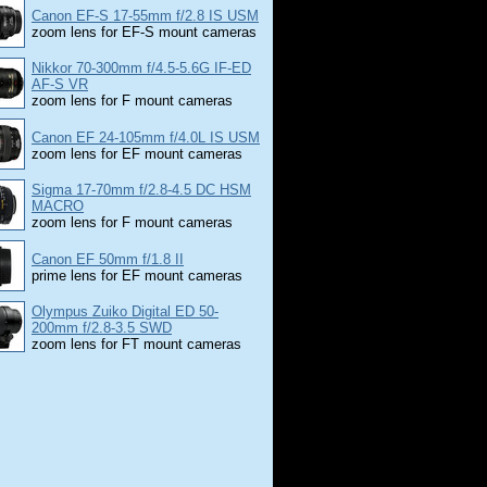
Canon EF-S 17-55mm f/2.8 IS USM
zoom lens for EF-S mount cameras
Nikkor 70-300mm f/4.5-5.6G IF-ED
AF-S VR
zoom lens for F mount cameras
Canon EF 24-105mm f/4.0L IS USM
zoom lens for EF mount cameras
Sigma 17-70mm f/2.8-4.5 DC HSM
MACRO
zoom lens for F mount cameras
Canon EF 50mm f/1.8 II
prime lens for EF mount cameras
Olympus Zuiko Digital ED 50-
200mm f/2.8-3.5 SWD
zoom lens for FT mount cameras