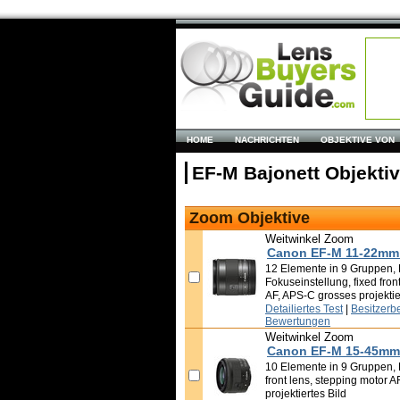
HOME
NACHRICHTEN
OBJEKTIVE VON
EF-M Bajonett Objekti
Zoom Objektive
Weitwinkel Zoom
Canon EF-M 11-22mm f
12 Elemente in 9 Gruppen, Bi
Fokuseinstellung, fixed fron
AF, APS-C grosses projektie
Detailiertes Test
|
Besitzerb
Bewertungen
Weitwinkel Zoom
Canon EF-M 15-45mm f
10 Elemente in 9 Gruppen, Bi
front lens, stepping motor 
projektiertes Bild