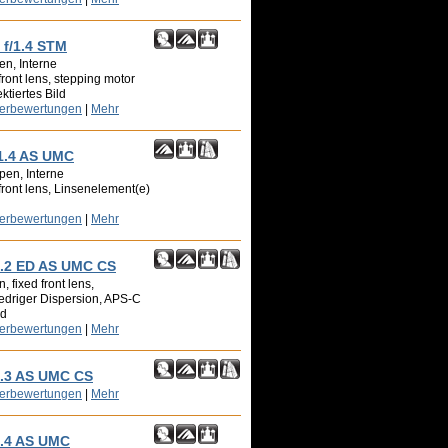
f/1.4 STM
en, Interne
front lens, stepping motor
ktiertes Bild
zerbewertungen
|
Mehr
1.4 AS UMC
pen, Interne
front lens, Linsenelement(e)
zerbewertungen
|
Mehr
.2 ED AS UMC CS
 fixed front lens,
edriger Dispersion, APS-C
ld
zerbewertungen
|
Mehr
.3 AS UMC CS
zerbewertungen
|
Mehr
.4 AS UMC