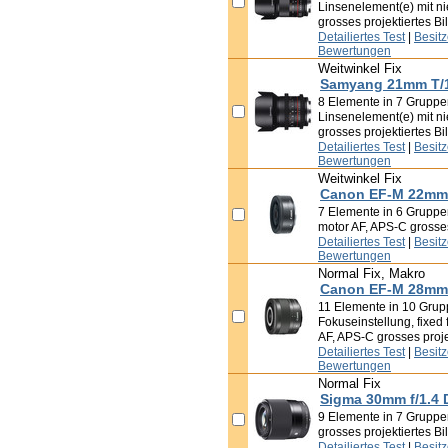
Linsenelement(e) mit ni
grosses projektiertes Bi
Detailiertes Test
|
Besit
Bewertungen
Weitwinkel Fix
Samyang 21mm T/1
8 Elemente in 7 Gruppen,
Linsenelement(e) mit ni
grosses projektiertes Bi
Detailiertes Test
|
Besit
Bewertungen
Weitwinkel Fix
Canon EF-M 22mm 
7 Elemente in 6 Gruppen,
motor AF, APS-C grosses
Detailiertes Test
|
Besit
Bewertungen
Normal Fix, Makro
Canon EF-M 28mm 
11 Elemente in 10 Gruppe
Fokuseinstellung, fixed 
AF, APS-C grosses proje
Detailiertes Test
|
Besit
Bewertungen
Normal Fix
Sigma 30mm f/1.4
9 Elemente in 7 Gruppen
grosses projektiertes Bi
Detailiertes Test
|
Besit