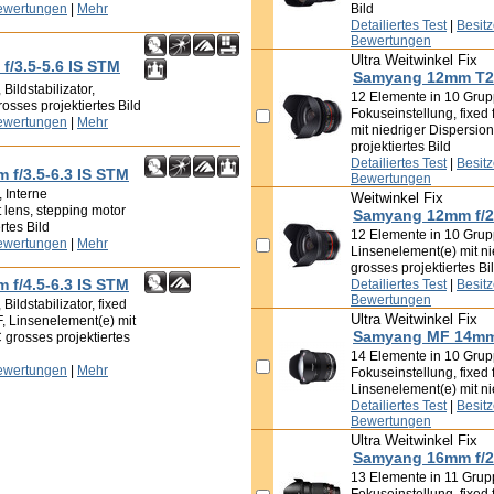
ewertungen
|
Mehr
Bild
Detailiertes Test
|
Besit
Bewertungen
Ultra Weitwinkel Fix
/3.5-5.6 IS STM
Samyang 12mm T2.
ildstabilizator,
12 Elemente in 10 Grup
osses projektiertes Bild
Fokuseinstellung, fixed 
ewertungen
|
Mehr
mit niedriger Dispersio
projektiertes Bild
Detailiertes Test
|
Besit
f/3.5-6.3 IS STM
Bewertungen
 Interne
Weitwinkel Fix
t lens, stepping motor
Samyang 12mm f/2
rtes Bild
12 Elemente in 10 Gruppe
ewertungen
|
Mehr
Linsenelement(e) mit ni
grosses projektiertes Bi
f/4.5-6.3 IS STM
Detailiertes Test
|
Besit
Bewertungen
ildstabilizator, fixed
Ultra Weitwinkel Fix
F, Linsenelement(e) mit
Samyang MF 14mm 
 grosses projektiertes
14 Elemente in 10 Grup
ewertungen
|
Mehr
Fokuseinstellung, fixed f
Linsenelement(e) mit ni
Detailiertes Test
|
Besit
Bewertungen
Ultra Weitwinkel Fix
Samyang 16mm f/2
13 Elemente in 11 Grup