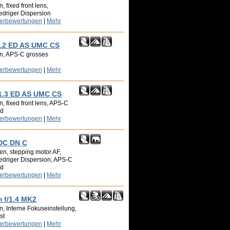
 fixed front lens,
edriger Dispersion
zerbewertungen
|
Mehr
.2 ED AS UMC CS
n, APS-C grosses
zerbewertungen
|
Mehr
.3 ED AS UMC CS
, fixed front lens, APS-C
ld
zerbewertungen
|
Mehr
 DC DN C
en, stepping motor AF,
edriger Dispersion, APS-C
ld
zerbewertungen
|
Mehr
f/1.4 MK2
, Interne Fokuseinstellung,
st
zerbewertungen
|
Mehr