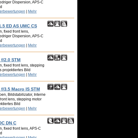
edriger Dispersion, APS-C
ld
zerbewertungen
|
Mehr
.5 ED AS UMC CS
 fixed front lens,
edriger Dispersion, APS-C
ld
zerbewertungen
|
Mehr
f/2.0 STM
 fixed front lens, stepping
 projektiertes Bild
zerbewertungen
|
Mehr
f/3.5 Macro IS STM
n, Bildstabilizator, Interne
front lens, stepping motor
ktiertes Bild
zerbewertungen
|
Mehr
 DC DN C
, fixed front lens, APS-C
ld
zerbewertungen
|
Mehr