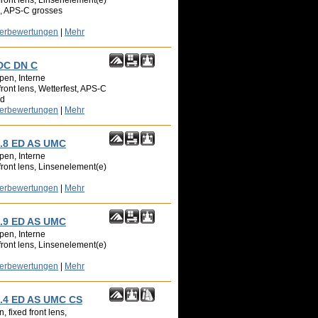
front lens, Linsenelement(e)
n, APS-C grosses
zerbewertungen
|
Mehr
 DC DN C
pen, Interne
front lens, Wetterfest, APS-C
ld
zerbewertungen
|
Mehr
.8 ED AS UMC
pen, Interne
front lens, Linsenelement(e)
zerbewertungen
|
Mehr
.9 ED AS UMC
pen, Interne
front lens, Linsenelement(e)
zerbewertungen
|
Mehr
.4 ED AS UMC CS
 fixed front lens,