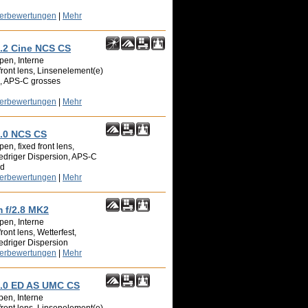
zerbewertungen
|
Mehr
2 Cine NCS CS
pen, Interne
front lens, Linsenelement(e)
n, APS-C grosses
zerbewertungen
|
Mehr
.0 NCS CS
n, fixed front lens,
edriger Dispersion, APS-C
ld
zerbewertungen
|
Mehr
f/2.8 MK2
pen, Interne
ront lens, Wetterfest,
edriger Dispersion
zerbewertungen
|
Mehr
.0 ED AS UMC CS
pen, Interne