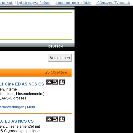
p tesztek
legjobb magyar fotósok
photoshop tippek-trükkök
LCD/plazma TV tesztek
DEUTSCH
26 Objektive
1 Cine ED AS NCS CS
en, Interne
front lens, Linsenelement(e)
n, APS-C grosses
zerbewertungen
|
Mehr
.8 ED AS NCS CS
en, Linsenelement(e) mit
PS-C grosses projektiertes