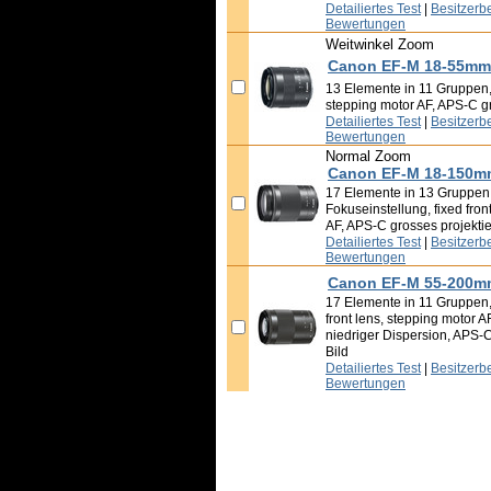
Detailiertes Test
|
Besitzerb
Bewertungen
Weitwinkel Zoom
Canon EF-M 18-55mm f
13 Elemente in 11 Gruppen, B
stepping motor AF, APS-C gr
Detailiertes Test
|
Besitzerb
Bewertungen
Normal Zoom
Canon EF-M 18-150mm 
17 Elemente in 13 Gruppen,
Fokuseinstellung, fixed fron
AF, APS-C grosses projektie
Detailiertes Test
|
Besitzerb
Bewertungen
Canon EF-M 55-200mm 
17 Elemente in 11 Gruppen, B
front lens, stepping motor A
niedriger Dispersion, APS-C
Bild
Detailiertes Test
|
Besitzerb
Bewertungen