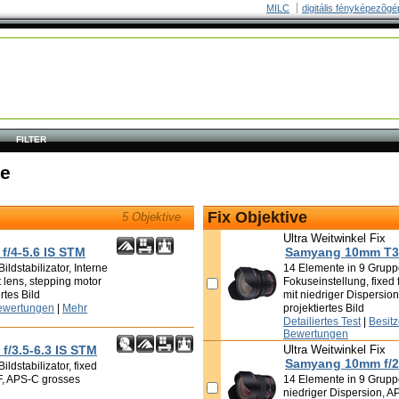
MILC
digitális fényképezõgé
FILTER
ve
Fix Objektive
5 Objektive
Ultra Weitwinkel Fix
/4-5.6 IS STM
Samyang 10mm T3.
ldstabilizator, Interne
14 Elemente in 9 Grupp
t lens, stepping motor
Fokuseinstellung, fixed 
rtes Bild
mit niedriger Dispersio
ewertungen
|
Mehr
projektiertes Bild
Detailiertes Test
|
Besit
Bewertungen
/3.5-6.3 IS STM
Ultra Weitwinkel Fix
Samyang 10mm f/2
ldstabilizator, fixed
AF, APS-C grosses
14 Elemente in 9 Grupp
niedriger Dispersion, A