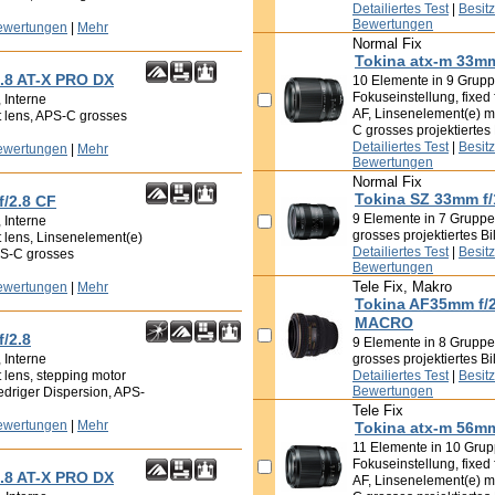
Detailiertes Test
|
Besit
Bewertungen
ewertungen
|
Mehr
Normal Fix
Tokina atx-m 33mm
.8 AT-X PRO DX
10 Elemente in 9 Grupp
Fokuseinstellung, fixed 
 Interne
AF, Linsenelement(e) mi
nt lens, APS-C grosses
C grosses projektiertes 
Detailiertes Test
|
Besit
ewertungen
|
Mehr
Bewertungen
Normal Fix
Tokina SZ 33mm f/
f/2.8 CF
9 Elemente in 7 Gruppen
 Interne
grosses projektiertes Bi
t lens, Linsenelement(e)
Detailiertes Test
|
Besit
PS-C grosses
Bewertungen
Tele Fix, Makro
ewertungen
|
Mehr
Tokina AF35mm f/
MACRO
f/2.8
9 Elemente in 8 Gruppen
 Interne
grosses projektiertes Bi
t lens, stepping motor
Detailiertes Test
|
Besit
Bewertungen
edriger Dispersion, APS-
Tele Fix
ewertungen
|
Mehr
Tokina atx-m 56mm
11 Elemente in 10 Grup
Fokuseinstellung, fixed 
.8 AT-X PRO DX
AF, Linsenelement(e) mi