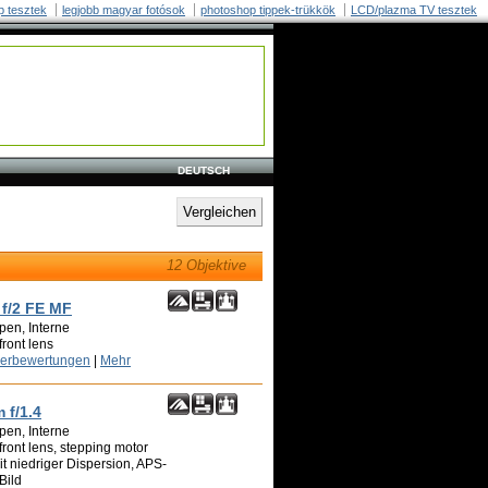
p tesztek
legjobb magyar fotósok
photoshop tippek-trükkök
LCD/plazma TV tesztek
DEUTSCH
12 Objektive
 f/2 FE MF
pen, Interne
front lens
zerbewertungen
|
Mehr
 f/1.4
pen, Interne
front lens, stepping motor
t niedriger Dispersion, APS-
Bild