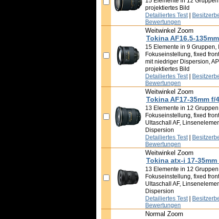
15 Elemente in 12 Gruppen
projektiertes Bild
Detailiertes Test
|
Besitzerb
Bewertungen
Weitwinkel Zoom
Tokina AF16.5-135mm 
15 Elemente in 9 Gruppen, 
Fokuseinstellung, fixed fron
mit niedriger Dispersion, A
projektiertes Bild
Detailiertes Test
|
Besitzerb
Bewertungen
Weitwinkel Zoom
Tokina AF17-35mm f/
13 Elemente in 12 Gruppen,
Fokuseinstellung, fixed front
Ultaschall AF, Linsenelemen
Dispersion
Detailiertes Test
|
Besitzerb
Bewertungen
Weitwinkel Zoom
Tokina atx-i 17-35mm 
13 Elemente in 12 Gruppen,
Fokuseinstellung, fixed front
Ultaschall AF, Linsenelemen
Dispersion
Detailiertes Test
|
Besitzerb
Bewertungen
Normal Zoom