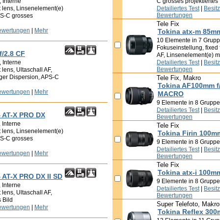
 Interne
C grosses projektiertes 
t lens, Linsenelement(e)
Detailiertes Test
|
Besit
Bewertungen
PS-C grosses
Tele Fix
ewertungen
|
Mehr
Tokina atx-m 85mm
10 Elemente in 7 Grupp
Fokuseinstellung, fixed 
f/2.8 CF
AF, Linsenelement(e) mi
 Interne
Detailiertes Test
|
Besit
Bewertungen
 lens, Ultaschall AF,
iger Dispersion, APS-C
Tele Fix, Makro
Tokina AF100mm f/
ewertungen
|
Mehr
MACRO
9 Elemente in 8 Grupp
Detailiertes Test
|
Besit
4 AT-X PRO DX
Bewertungen
 Interne
Tele Fix
t lens, Linsenelement(e)
Tokina Firin 100m
PS-C grosses
9 Elemente in 8 Gruppen
Detailiertes Test
|
Besit
ewertungen
|
Mehr
Bewertungen
Tele Fix
Tokina atx-i 100m
 AT-X PRO DX II SD
9 Elemente in 8 Gruppen,
 Interne
Detailiertes Test
|
Besit
 lens, Ultaschall AF,
Bewertungen
 Bild
Super Telefoto, Makro
ewertungen
|
Mehr
Tokina Reflex 300