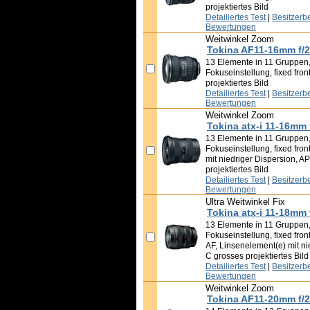
projektiertes Bild
Detailiertes Test
|
Besitzerb
Bewertungen
Weitwinkel Zoom
Tokina AF11-16mm f/2
13 Elemente in 11 Gruppen,
Fokuseinstellung, fixed fro
projektiertes Bild
Detailiertes Test
|
Besitzerb
Bewertungen
Weitwinkel Zoom
Tokina atx-i 11-16mm 
13 Elemente in 11 Gruppen,
Fokuseinstellung, fixed fron
mit niedriger Dispersion, A
projektiertes Bild
Detailiertes Test
|
Besitzerb
Bewertungen
Ultra Weitwinkel Fix
Tokina atx-i 11-18mm 
13 Elemente in 11 Gruppen,
Fokuseinstellung, fixed fron
AF, Linsenelement(e) mit ni
C grosses projektiertes Bild
Detailiertes Test
|
Besitzerb
Bewertungen
Weitwinkel Zoom
Tokina AF11-20mm f/2