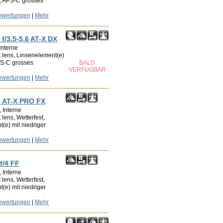
, APS-C grosses
ewertungen
|
Mehr
f/3.5-5.6 AT-X DX
Interne
t lens, Linsenelement(e)
PS-C grosses
BALD
VERFÜGBAR
ewertungen
|
Mehr
4 AT-X PRO FX
 Interne
 lens, Wetterfest,
t(e) mit niedriger
ewertungen
|
Mehr
f/4 FF
 Interne
 lens, Wetterfest,
t(e) mit niedriger
ewertungen
|
Mehr