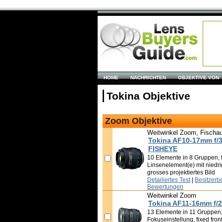
HOME
NACHRICHTEN
OBJEKTIVE VON
Tokina Objektive
Zoom Objektive
Weitwinkel Zoom, Fischa
Tokina AF10-17mm f/3
FISHEYE
10 Elemente in 8 Gruppen, fi
Linsenelement(e) mit niedr
grosses projektiertes Bild
Detailiertes Test
|
Besitzerb
Bewertungen
Weitwinkel Zoom
Tokina AF11-16mm f/2
13 Elemente in 11 Gruppen,
Fokuseinstellung, fixed fro