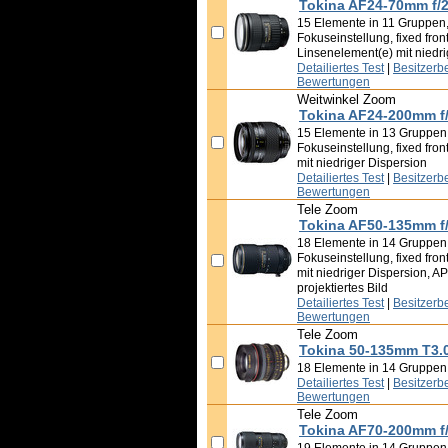
Tokina AF24-70mm f/2
15 Elemente in 11 Gruppen,
Fokuseinstellung, fixed front
Linsenelement(e) mit niedri
Detailiertes Test
|
Besitzerb
Bewertungen
Weitwinkel Zoom
Tokina AF24-200mm f/
15 Elemente in 13 Gruppen,
Fokuseinstellung, fixed fron
mit niedriger Dispersion
Detailiertes Test
|
Besitzerb
Bewertungen
Tele Zoom
Tokina AF50-135mm f
18 Elemente in 14 Gruppen,
Fokuseinstellung, fixed fron
mit niedriger Dispersion, A
projektiertes Bild
Detailiertes Test
|
Besitzerb
Bewertungen
Tele Zoom
Tokina 50-135mm T3.
18 Elemente in 14 Gruppen
Detailiertes Test
|
Besitzerb
Bewertungen
Tele Zoom
Tokina AF70-200mm f