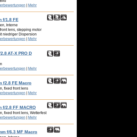
Bild
zerbewertungen
|
Mehr
 f/1.8 FE
en, Interne
front lens, stepping motor
t niedriger Dispersion
zerbewertungen
|
Mehr
2.8 AT-X PRO D
en
zerbewertungen
|
Mehr
m f2.8 FE Macro
, fixed front lens
zerbewertungen
|
Mehr
m f/2.8 FF MACRO
 fixed front lens, Wetterfest
zerbewertungen
|
Mehr
mm f/6.3 MF Macro