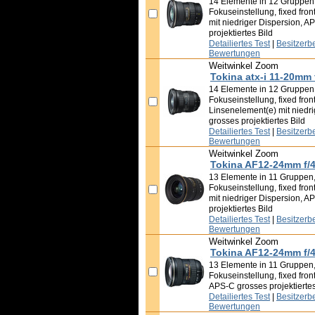
14 Elemente in 12 Gruppen,
Fokuseinstellung, fixed fron
mit niedriger Dispersion, A
projektiertes Bild
Detailiertes Test
|
Besitzerb
Bewertungen
Weitwinkel Zoom
Tokina atx-i 11-20mm 
14 Elemente in 12 Gruppen,
Fokuseinstellung, fixed front
Linsenelement(e) mit niedr
grosses projektiertes Bild
Detailiertes Test
|
Besitzerb
Bewertungen
Weitwinkel Zoom
Tokina AF12-24mm f/
13 Elemente in 11 Gruppen,
Fokuseinstellung, fixed fron
mit niedriger Dispersion, A
projektiertes Bild
Detailiertes Test
|
Besitzerb
Bewertungen
Weitwinkel Zoom
Tokina AF12-24mm f/4
13 Elemente in 11 Gruppen,
Fokuseinstellung, fixed front
APS-C grosses projektiertes
Detailiertes Test
|
Besitzerb
Bewertungen