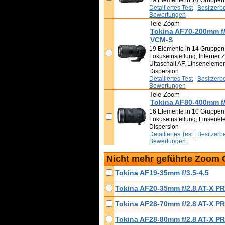
19 Elemente in 14 Gruppen
Detailiertes Test
|
Besitzerb
Bewertungen
Tele Zoom
Tokina AF70-200mm f
VCM-S
19 Elemente in 14 Gruppen, B
Fokuseinstellung, Interner Z
Ultaschall AF, Linsenelemen
Dispersion
Detailiertes Test
|
Besitzerb
Bewertungen
Tele Zoom
Tokina AF80-400mm f/
16 Elemente in 10 Gruppen,
Fokuseinstellung, Linsenele
Dispersion
Detailiertes Test
|
Besitzerb
Bewertungen
Nicht mehr geführte Zoom 
Tokina AF19-35mm f/3.5-4.5
Tokina AF20-35mm f/2.8 AT-X P
Tokina AF28-70mm f/2.8 AT-X P
Tokina AF28-80mm f/2.8 AT-X P