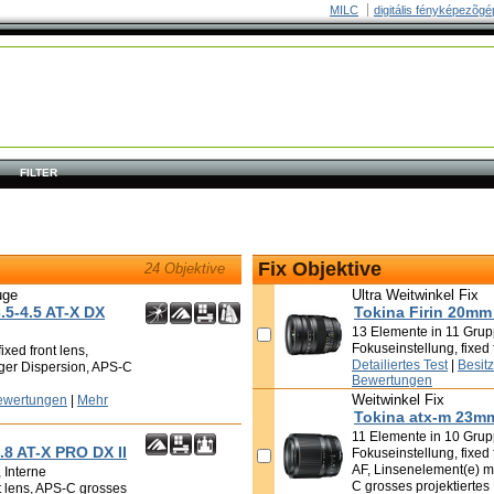
MILC
digitális fényképezõgé
FILTER
Fix Objektive
24 Objektive
uge
Ultra Weitwinkel Fix
.5-4.5 AT-X DX
Tokina Firin 20mm
13 Elemente in 11 Grup
Fokuseinstellung, fixed 
xed front lens,
Detailiertes Test
|
Besit
iger Dispersion, APS-C
Bewertungen
Weitwinkel Fix
ewertungen
|
Mehr
Tokina atx-m 23mm
11 Elemente in 10 Grup
.8 AT-X PRO DX II
Fokuseinstellung, fixed 
AF, Linsenelement(e) mi
 Interne
C grosses projektiertes 
nt lens, APS-C grosses