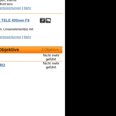
pen, Interne
front lens
zerbewertungen
|
Mehr
R TELE 400mm F8
n, Linsenelement(e) mit
zerbewertungen
|
Mehr
Objektive
2 Objektive
Nicht mehr
geführt
Nicht mehr
PRO
geführt