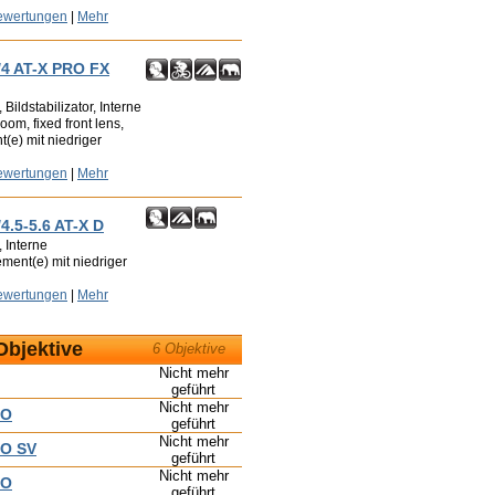
ewertungen
|
Mehr
/4 AT-X PRO FX
ildstabilizator, Interne
oom, fixed front lens,
t(e) mit niedriger
ewertungen
|
Mehr
4.5-5.6 AT-X D
 Interne
ment(e) mit niedriger
ewertungen
|
Mehr
Objektive
6 Objektive
Nicht mehr
geführt
Nicht mehr
RO
geführt
Nicht mehr
RO SV
geführt
Nicht mehr
RO
geführt