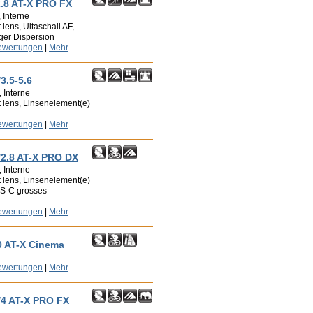
.8 AT-X PRO FX
 Interne
 lens, Ultaschall AF,
ger Dispersion
ewertungen
|
Mehr
3.5-5.6
 Interne
t lens, Linsenelement(e)
ewertungen
|
Mehr
/2.8 AT-X PRO DX
 Interne
t lens, Linsenelement(e)
PS-C grosses
ewertungen
|
Mehr
0 AT-X Cinema
ewertungen
|
Mehr
/4 AT-X PRO FX