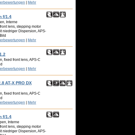
zerbewertungen
|
Mehr
 f/1.4
en, Interne
front lens, stepping motor
t niedriger Dispersion, APS-
Bild
zerbewertungen
|
Mehr
1.2
, fixed front lens, APS-C
ld
zerbewertungen
|
Mehr
2.8 AT-X PRO DX
, fixed front lens, APS-C
ld
zerbewertungen
|
Mehr
 f/1.4
pen, Interne
front lens, stepping motor
t niedriger Dispersion, APS-