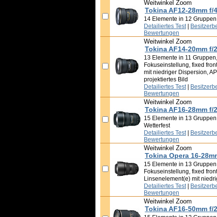
Weitwinkel Zoom
Tokina AF12-28mm f/
14 Elemente in 12 Gruppen
Detailiertes Test
|
Besitzerb
Bewertungen
Weitwinkel Zoom
Tokina AF14-20mm f/
13 Elemente in 11 Gruppen,
Fokuseinstellung, fixed fron
mit niedriger Dispersion, A
projektiertes Bild
Detailiertes Test
|
Besitzerb
Bewertungen
Weitwinkel Zoom
Tokina AF16-28mm f/2
15 Elemente in 13 Gruppen, 
Wetterfest
Detailiertes Test
|
Besitzerb
Bewertungen
Weitwinkel Zoom
Tokina Opera 16-28mm
15 Elemente in 13 Gruppen,
Fokuseinstellung, fixed front
Linsenelement(e) mit niedri
Detailiertes Test
|
Besitzerb
Bewertungen
Weitwinkel Zoom
Tokina AF16-50mm f/