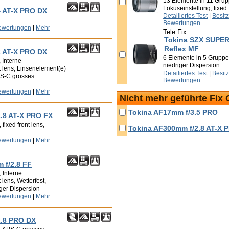
13 Elemente in 11 Grup
Fokuseinstellung, fixed 
4 AT-X PRO DX
Detailiertes Test
|
Besit
Bewertungen
ewertungen
|
Mehr
Tele Fix
Tokina SZX SUPE
Reflex MF
2 AT-X PRO DX
6 Elemente in 5 Gruppe
 Interne
niedriger Dispersion
t lens, Linsenelement(e)
Detailiertes Test
|
Besit
PS-C grosses
Bewertungen
ewertungen
|
Mehr
Nicht mehr geführte Fix 
Tokina AF17mm f/3.5 PRO
.8 AT-X PRO FX
fixed front lens,
Tokina AF300mm f/2.8 AT-X 
ewertungen
|
Mehr
 f/2.8 FF
 Interne
 lens, Wetterfest,
ger Dispersion
ewertungen
|
Mehr
2.8 PRO DX