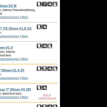
50mm f/2 M
, Interne Fokuseinstellung,
st
zerbewertungen
|
Mehr
T* FE 55mm f/1.8 ZA
n
zerbewertungen
|
Mehr
mm f/1.4
pen, Interne
ront lens
zerbewertungen
|
Mehr
T* 85mm f/1.4 ZF
n
zerbewertungen
|
Mehr
ssar T* 85mm f/4 ZM
 fixed front lens
BALD
zerbewertungen
|
Mehr
VERFÜGBAR