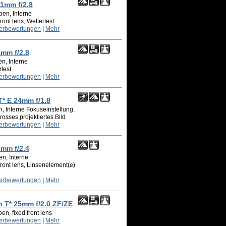
21mm f/2.8
pen, Interne
ront lens, Wetterfest
zerbewertungen
|
Mehr
1mm f/2.8
n, Interne
rfest
zerbewertungen
|
Mehr
T* E 24mm f/1.8
, Interne Fokuseinstellung,
rosses projektiertes Bild
zerbewertungen
|
Mehr
5mm f/2.4
n, Interne
front lens, Linsenelement(e)
zerbewertungen
|
Mehr
n T* 25mm f/2.0 ZF/ZE
n, fixed front lens
zerbewertungen
|
Mehr