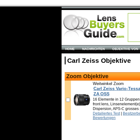
HOME
NACHRICHTEN
OBJEKTIVE VON
Carl Zeiss Objektive
Zoom Objektive
Weitwinkel Zoom
Carl Zeiss Vario-Tess
ZA OSS
16 Elemente in 12 Gruppen, B
front lens, Linsenelement(e)
Dispersion, APS-C grosses p
Detailiertes Test
|
Besitzerb
Bewertungen