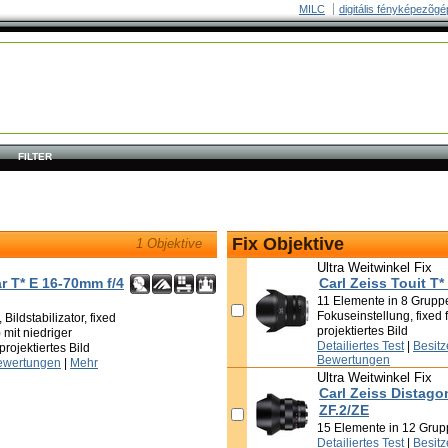
MILC
digitális fényképezõgé
FILTER
Fix Objektive
1 Objektive
Ultra Weitwinkel Fix
ar T* E 16-70mm f/4
Carl Zeiss Touit T*
11 Elemente in 8 Gruppe
Fokuseinstellung, fixed 
ildstabilizator, fixed
projektiertes Bild
 mit niedriger
Detailiertes Test
|
Besit
rojektiertes Bild
Bewertungen
ewertungen
|
Mehr
Ultra Weitwinkel Fix
Carl Zeiss Distago
ZF.2/ZE
15 Elemente in 12 Gru
Detailiertes Test
|
Besit