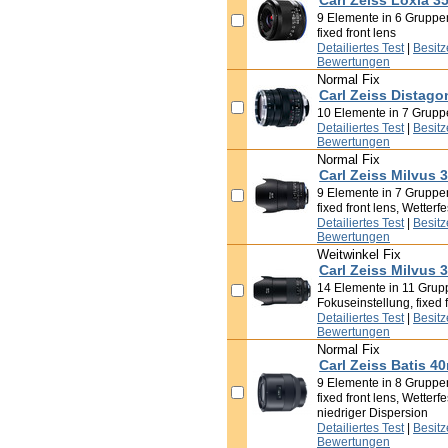
Carl Zeiss Loxia 3
9 Elemente in 6 Gruppen
fixed front lens
Detailiertes Test
|
Besit
Bewertungen
Normal Fix
Carl Zeiss Distago
10 Elemente in 7 Gruppen
Detailiertes Test
|
Besit
Bewertungen
Normal Fix
Carl Zeiss Milvus 
9 Elemente in 7 Gruppen
fixed front lens, Wetterfe
Detailiertes Test
|
Besit
Bewertungen
Weitwinkel Fix
Carl Zeiss Milvus 
14 Elemente in 11 Grupp
Fokuseinstellung, fixed f
Detailiertes Test
|
Besit
Bewertungen
Normal Fix
Carl Zeiss Batis 4
9 Elemente in 8 Gruppen
fixed front lens, Wetterf
niedriger Dispersion
Detailiertes Test
|
Besit
Bewertungen