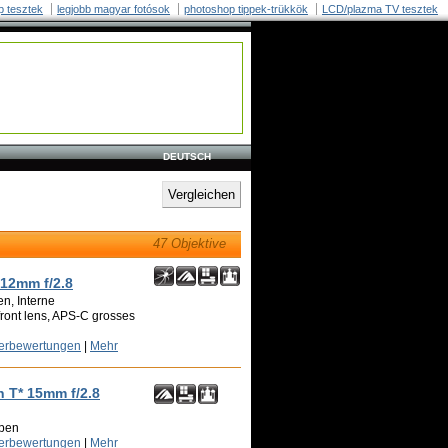
p tesztek
legjobb magyar fotósok
photoshop tippek-trükkök
LCD/plazma TV tesztek
DEUTSCH
47 Objektive
 12mm f/2.8
n, Interne
front lens, APS-C grosses
zerbewertungen
|
Mehr
n T* 15mm f/2.8
ppen
zerbewertungen
|
Mehr