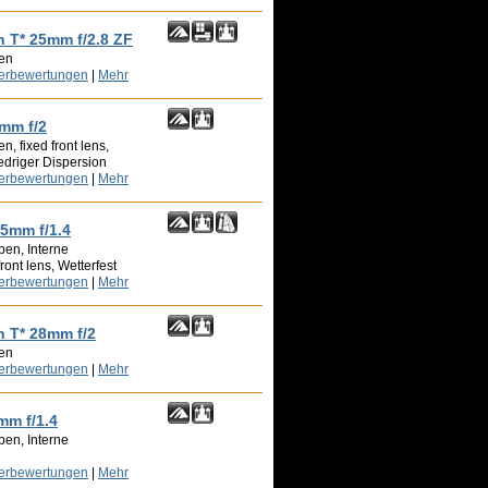
n T* 25mm f/2.8 ZF
pen
zerbewertungen
|
Mehr
5mm f/2
, fixed front lens,
edriger Dispersion
zerbewertungen
|
Mehr
25mm f/1.4
pen, Interne
ront lens, Wetterfest
zerbewertungen
|
Mehr
n T* 28mm f/2
pen
zerbewertungen
|
Mehr
mm f/1.4
pen, Interne
zerbewertungen
|
Mehr