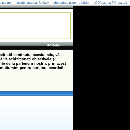
p tesztek
legjobb magyar fotósok
photoshop tippek-trükkök
LCD/plazma TV tesztek
ROMÂNĂ
iţi util conţinutul acestui site, vă
 vă achiziţionaţi obiectivele şi
ile de la partenerii noştrii, prin acest
 mulţumim pentru sprijinul acordat!