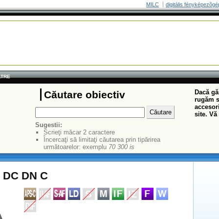
MILC
digitális fényképezõgé
LTRE
Dacă găs
Căutare obiectiv
rugăm să
accesori
site. Vă
Sugestii:
Scrieţi măcar 2 caractere
Încercaţi să limitaţi căutarea prin tipărirea
următoarelor: exemplu
70 300 is
8 DC DN C