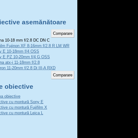
iective asemănătoare
a 10-18 mm f/2.8 DC DN C
film Fujinon XF 8-16mm f/2.8 R LM WR
y E 10-18mm f/4 OSS
y E PZ 10-20mm f/4 G OSS
na atx-i 11-18mm f/2.8
on 11-20mm f/2.8 Di III-A RXD
e obiective
a obiective
ctive cu montură Sony E
ctive cu montură Fujifilm X
ctive cu montură Leica L