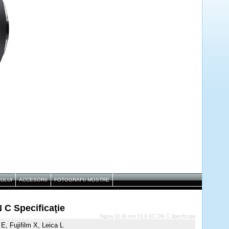
RULUI
ACCESORII
FOTOGRAFII MOSTRE
 C Specificaţie
Sigma 10-18 mm f/2.8 DC DN C Specificaţie
E, Fujifilm X, Leica L