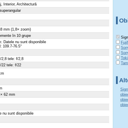
, Interior, Architectură
 superangular
Ob
18 mm (1,8× zoom)
emente în 10 grupe
Sigm
 Datele nu sunt disponibile
Fuji
al: 109.7-76.5°
Son
Son
Toki
f/2,8 tele: f/2,8
Tamr
f/22 tele: f/22
 cm
Alt
×
m
Sigm
 × 62 mm
obie
obie
obie
e nu sunt disponibile