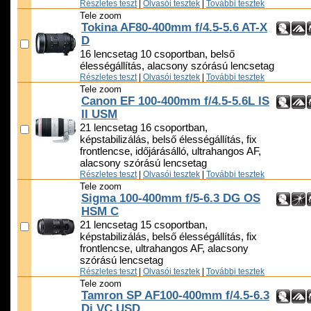
Részletes teszt
|
Olvasói tesztek
|
További tesztek
Tele zoom
Tokina AF80-400mm f/4.5-5.6 AT-X
D
16 lencsetag 10 csoportban, belső
élességállítás, alacsony szórású lencsetag
Részletes teszt
|
Olvasói tesztek
|
További tesztek
Tele zoom
Canon EF 100-400mm f/4.5-5.6L IS
II USM
21 lencsetag 16 csoportban,
képstabilizálás, belső élességállítás, fix
frontlencse, időjárásálló, ultrahangos AF,
alacsony szórású lencsetag
Részletes teszt
|
Olvasói tesztek
|
További tesztek
Tele zoom
Sigma 100-400mm f/5-6.3 DG OS
HSM C
21 lencsetag 15 csoportban,
képstabilizálás, belső élességállítás, fix
frontlencse, ultrahangos AF, alacsony
szórású lencsetag
Részletes teszt
|
Olvasói tesztek
|
További tesztek
Tele zoom
Tamron SP AF100-400mm f/4.5-6.3
Di VC USD