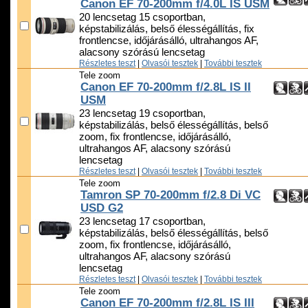
Canon EF 70-200mm f/4.0L IS USM
20 lencsetag 15 csoportban,
képstabilizálás, belső élességállítás, fix
frontlencse, időjárásálló, ultrahangos AF,
alacsony szórású lencsetag
Részletes teszt
|
Olvasói tesztek
|
További tesztek
Tele zoom
Canon EF 70-200mm f/2.8L IS II
USM
23 lencsetag 19 csoportban,
képstabilizálás, belső élességállítás, belső
zoom, fix frontlencse, időjárásálló,
ultrahangos AF, alacsony szórású
lencsetag
Részletes teszt
|
Olvasói tesztek
|
További tesztek
Tele zoom
Tamron SP 70-200mm f/2.8 Di VC
USD G2
23 lencsetag 17 csoportban,
képstabilizálás, belső élességállítás, belső
zoom, fix frontlencse, időjárásálló,
ultrahangos AF, alacsony szórású
lencsetag
Részletes teszt
|
Olvasói tesztek
|
További tesztek
Tele zoom
Canon EF 70-200mm f/2.8L IS III