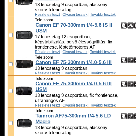
13 lencsetag 9 csoportban, alacsony
szórású lencsetag
Részletes teszt
|
Olvasói tesztek
|
További tesztek
Tele zoom
Canon EF 70-300mm f/4-5.6 IS II
USM
17 lencsetag 12 csoportban,
képstabilizálás, belső élességállítás, fix
frontlencse, léptetőmotoros AF
Részletes teszt
|
Olvasói tesztek
|
További tesztek
Tele zoom
Canon EF 75-300mm f/4.0-5.6 III
13 lencsetag 9 csoportban
Részletes teszt
|
Olvasói tesztek
|
További tesztek
Tele zoom
Canon EF 75-300mm f/4.0-5.6 III
USM
13 lencsetag 9 csoportban, fix frontlencse,
ultrahangos AF
Részletes teszt
|
Olvasói tesztek
|
További tesztek
Tele zoom
Tamron AF75-300mm f/4-5.6 LD
Macro
13 lencsetag 9 csoportban, alacsony
szórású lencsetag