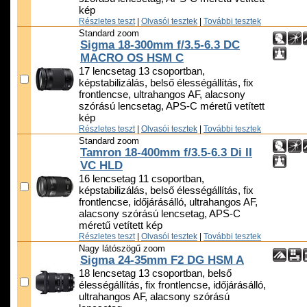
kép
Részletes teszt
|
Olvasói tesztek
|
További tesztek
Standard zoom
Sigma 18-300mm f/3.5-6.3 DC
MACRO OS HSM C
17 lencsetag 13 csoportban,
képstabilizálás, belső élességállítás, fix
frontlencse, ultrahangos AF, alacsony
szórású lencsetag, APS-C méretű vetített
kép
Részletes teszt
|
Olvasói tesztek
|
További tesztek
Standard zoom
Tamron 18-400mm f/3.5-6.3 Di II
VC HLD
16 lencsetag 11 csoportban,
képstabilizálás, belső élességállítás, fix
frontlencse, időjárásálló, ultrahangos AF,
alacsony szórású lencsetag, APS-C
méretű vetített kép
Részletes teszt
|
Olvasói tesztek
|
További tesztek
Nagy látószögű zoom
Sigma 24-35mm F2 DG HSM A
18 lencsetag 13 csoportban, belső
élességállítás, fix frontlencse, időjárásálló,
ultrahangos AF, alacsony szórású