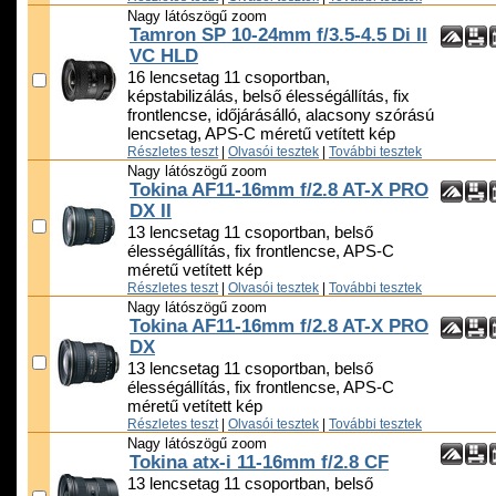
Nagy látószögű zoom
Tamron SP 10-24mm f/3.5-4.5 Di II
VC HLD
16 lencsetag 11 csoportban,
képstabilizálás, belső élességállítás, fix
frontlencse, időjárásálló, alacsony szórású
lencsetag, APS-C méretű vetített kép
Részletes teszt
|
Olvasói tesztek
|
További tesztek
Nagy látószögű zoom
Tokina AF11-16mm f/2.8 AT-X PRO
DX II
13 lencsetag 11 csoportban, belső
élességállítás, fix frontlencse, APS-C
méretű vetített kép
Részletes teszt
|
Olvasói tesztek
|
További tesztek
Nagy látószögű zoom
Tokina AF11-16mm f/2.8 AT-X PRO
DX
13 lencsetag 11 csoportban, belső
élességállítás, fix frontlencse, APS-C
méretű vetített kép
Részletes teszt
|
Olvasói tesztek
|
További tesztek
Nagy látószögű zoom
Tokina atx-i 11-16mm f/2.8 CF
13 lencsetag 11 csoportban, belső