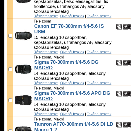
képstabilizálás, belső élességállítás, fix
frontlencse, ultrahangos AF, alacsony
szórású lencsetag
Részletes teszt
|
Olvasói tesztek
|
További tesztek
Tele zoom
Canon EF 70-300mm f/4-5.6 IS
USM
15 lencsetag 10 csoportban,
képstabilizálás, ultrahangos AF, alacsony
szórású lencsetag
Részletes teszt
|
Olvasói tesztek
|
További tesztek
Tele zoom, Makró
Sigma 70-300mm f/4-5.6 DG
MACRO
14 lencsetag 10 csoportban, alacsony
szórású lencsetag
Részletes teszt
|
Olvasói tesztek
|
További tesztek
Tele zoom, Makró
Sigma 70-300mm f/4-5.6 APO DG
MACRO
14 lencsetag 10 csoportban, alacsony
szórású lencsetag
Részletes teszt
|
Olvasói tesztek
|
További tesztek
Tele zoom, Makró
Tamron AF70-300mm f/4-5.6 Di LD
Macro 1:2