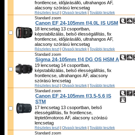
frontlencse, időjárásálló, ultrahangos AF,
alacsony szórású lencsetag
Részletes teszt
|
Olvasói tesztek
|
További tesztek
Standard zoom
Canon EF 24-105mm f/4.0L IS USM
18 lencsetag 13 csoportban,
képstabilizálás, belső élességállítás, fix
frontlencse, időjárásálló, ultrahangos AF,
alacsony szórású lencsetag
Részletes teszt
|
Olvasói tesztek
|
További tesztek
Standard zoom
Sigma 24-105mm f/4 DG OS HSM A
19 lencsetag 14 csoportban,
képstabilizálás, belső élességállítás, fix
frontlencse, ultrahangos AF, alacsony
szórású lencsetag
Részletes teszt
|
Olvasói tesztek
|
További tesztek
Standard zoom
Canon EF 24-105mm f/3.5-5.6 IS
STM
17 lencsetag 13 csoportban, belső
élességállítás, fix frontlencse,
léptetőmotoros AF, alacsony szórású
lencsetag
Részletes teszt
|
Olvasói tesztek
|
További tesztek
Standard zoom