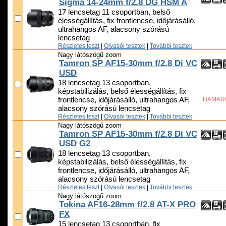
Sigma 14-24mm f/2.8 DG HSM A
17 lencsetag 11 csoportban, belső
élességállítás, fix frontlencse, időjárásálló,
ultrahangos AF, alacsony szórású
lencsetag
Részletes teszt
|
Olvasói tesztek
|
További tesztek
Nagy látószögű zoom
Tamron SP AF15-30mm f/2.8 Di VC
USD
18 lencsetag 13 csoportban,
képstabilizálás, belső élességállítás, fix
frontlencse, időjárásálló, ultrahangos AF,
HAMAR
alacsony szórású lencsetag
Részletes teszt
|
Olvasói tesztek
|
További tesztek
Nagy látószögű zoom
Tamron SP AF15-30mm f/2.8 Di VC
USD G2
18 lencsetag 13 csoportban,
képstabilizálás, belső élességállítás, fix
frontlencse, időjárásálló, ultrahangos AF,
alacsony szórású lencsetag
Részletes teszt
|
Olvasói tesztek
|
További tesztek
Nagy látószögű zoom
Tokina AF16-28mm f/2.8 AT-X PRO
FX
15 lencsetag 13 csoportban, fix