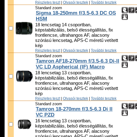
Részletes teszt
|
Olvasói tesztek
|
További tesztek
Standard zoom
Sigma 18-250mm f/3.5-6.3 DC OS
HSM
18 lencsetag 14 csoportban,
képstabilizálás, belső élességállítás, fix
frontlencse, ultrahangos AF, alacsony
szórású lencsetag, APS-C méretű vetített
kép
Részletes teszt
|
Olvasói tesztek
|
További tesztek
Standard zoom
Tamron AF18-270mm f/3.5-6.3 Di-II
VC LD Aspherical (IF) Macro
18 lencsetag 13 csoportban,
képstabilizálás, belső élességállítás, fix
frontlencse, ultrahangos AF, alacsony
szórású lencsetag, APS-C méretű vetített
kép
Részletes teszt
|
Olvasói tesztek
|
További tesztek
Standard zoom
Tamron 18-270mm f/3.5-6.3 Di II
VC PZD
16 lencsetag 13 csoportban,
képstabilizálás, belső élességállítás, fix
frontlencse, ultrahangos AF, alacsony
szórású lencsetag, APS-C méretű vetített