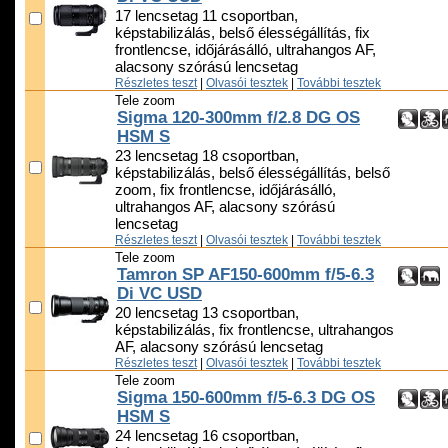
17 lencsetag 11 csoportban,
képstabilizálás, belső élességállítás, fix
frontlencse, időjárásálló, ultrahangos AF,
alacsony szórású lencsetag
Részletes teszt
|
Olvasói tesztek
|
További tesztek
Tele zoom
Sigma 120-300mm f/2.8 DG OS
HSM S
23 lencsetag 18 csoportban,
képstabilizálás, belső élességállítás, belső
zoom, fix frontlencse, időjárásálló,
ultrahangos AF, alacsony szórású
lencsetag
Részletes teszt
|
Olvasói tesztek
|
További tesztek
Tele zoom
Tamron SP AF150-600mm f/5-6.3
Di VC USD
20 lencsetag 13 csoportban,
képstabilizálás, fix frontlencse, ultrahangos
AF, alacsony szórású lencsetag
Részletes teszt
|
Olvasói tesztek
|
További tesztek
Tele zoom
Sigma 150-600mm f/5-6.3 DG OS
HSM S
24 lencsetag 16 csoportban,