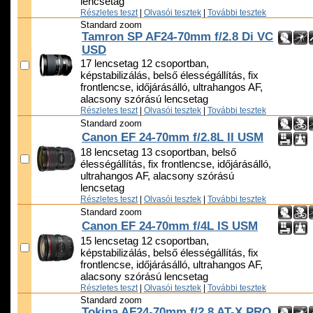
lencsetag
Részletes teszt
|
Olvasói tesztek
|
További tesztek
Standard zoom
Tamron SP AF24-70mm f/2.8 Di VC
USD
17 lencsetag 12 csoportban,
képstabilizálás, belső élességállítás, fix
frontlencse, időjárásálló, ultrahangos AF,
alacsony szórású lencsetag
Részletes teszt
|
Olvasói tesztek
|
További tesztek
Standard zoom
Canon EF 24-70mm f/2.8L II USM
18 lencsetag 13 csoportban, belső
élességállítás, fix frontlencse, időjárásálló,
ultrahangos AF, alacsony szórású
lencsetag
Részletes teszt
|
Olvasói tesztek
|
További tesztek
Standard zoom
Canon EF 24-70mm f/4L IS USM
15 lencsetag 12 csoportban,
képstabilizálás, belső élességállítás, fix
frontlencse, időjárásálló, ultrahangos AF,
alacsony szórású lencsetag
Részletes teszt
|
Olvasói tesztek
|
További tesztek
Standard zoom
Tokina AF24-70mm f/2.8 AT-X PRO