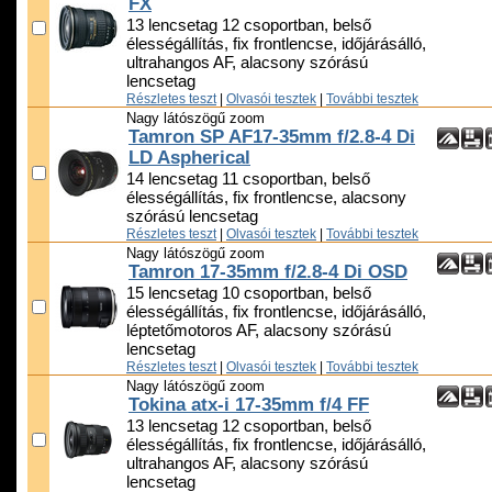
FX
13 lencsetag 12 csoportban, belső
élességállítás, fix frontlencse, időjárásálló,
ultrahangos AF, alacsony szórású
lencsetag
Részletes teszt
|
Olvasói tesztek
|
További tesztek
Nagy látószögű zoom
Tamron SP AF17-35mm f/2.8-4 Di
LD Aspherical
14 lencsetag 11 csoportban, belső
élességállítás, fix frontlencse, alacsony
szórású lencsetag
Részletes teszt
|
Olvasói tesztek
|
További tesztek
Nagy látószögű zoom
Tamron 17-35mm f/2.8-4 Di OSD
15 lencsetag 10 csoportban, belső
élességállítás, fix frontlencse, időjárásálló,
léptetőmotoros AF, alacsony szórású
lencsetag
Részletes teszt
|
Olvasói tesztek
|
További tesztek
Nagy látószögű zoom
Tokina atx-i 17-35mm f/4 FF
13 lencsetag 12 csoportban, belső
élességállítás, fix frontlencse, időjárásálló,
ultrahangos AF, alacsony szórású
lencsetag