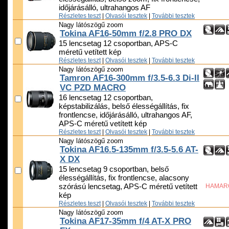
időjárásálló, ultrahangos AF
Részletes teszt
|
Olvasói tesztek
|
További tesztek
Nagy látószögű zoom
Tokina AF16-50mm f/2.8 PRO DX
15 lencsetag 12 csoportban, APS-C
méretű vetített kép
Részletes teszt
|
Olvasói tesztek
|
További tesztek
Nagy látószögű zoom
Tamron AF16-300mm f/3.5-6.3 Di-II
VC PZD MACRO
16 lencsetag 12 csoportban,
képstabilizálás, belső élességállítás, fix
frontlencse, időjárásálló, ultrahangos AF,
APS-C méretű vetített kép
Részletes teszt
|
Olvasói tesztek
|
További tesztek
Nagy látószögű zoom
Tokina AF16.5-135mm f/3.5-5.6 AT-
X DX
15 lencsetag 9 csoportban, belső
élességállítás, fix frontlencse, alacsony
szórású lencsetag, APS-C méretű vetített
HAMAR
kép
Részletes teszt
|
Olvasói tesztek
|
További tesztek
Nagy látószögű zoom
Tokina AF17-35mm f/4 AT-X PRO