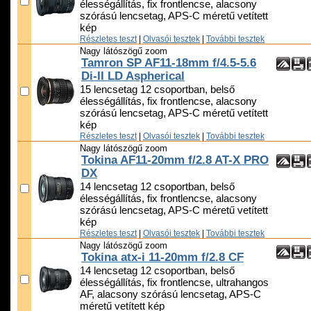
élességállítás, fix frontlencse, alacsony
szórású lencsetag, APS-C méretű vetített
kép
Részletes teszt
|
Olvasói tesztek
|
További tesztek
Nagy látószögű zoom
Tamron SP AF11-18mm f/4.5-5.6
Di-II LD Aspherical
15 lencsetag 12 csoportban, belső
élességállítás, fix frontlencse, alacsony
szórású lencsetag, APS-C méretű vetített
kép
Részletes teszt
|
Olvasói tesztek
|
További tesztek
Nagy látószögű zoom
Tokina AF11-20mm f/2.8 AT-X PRO
DX
14 lencsetag 12 csoportban, belső
élességállítás, fix frontlencse, alacsony
szórású lencsetag, APS-C méretű vetített
kép
Részletes teszt
|
Olvasói tesztek
|
További tesztek
Nagy látószögű zoom
Tokina atx-i 11-20mm f/2.8 CF
14 lencsetag 12 csoportban, belső
élességállítás, fix frontlencse, ultrahangos
AF, alacsony szórású lencsetag, APS-C
méretű vetített kép