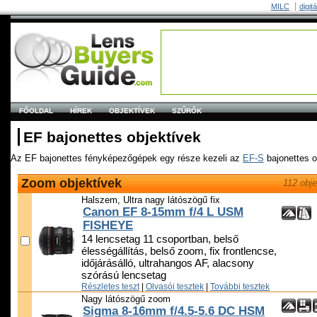
MILC
digit
FŐOLDAL
HÍREK
OBJEKTÍVEK
SZŰRŐK
EF bajonettes objektívek
Az EF bajonettes fényképezőgépek egy része kezeli az
EF-S
bajonettes o
Zoom objektívek
112 obje
Halszem, Ultra nagy látószögű fix
Canon EF 8-15mm f/4 L USM
FISHEYE
14 lencsetag 11 csoportban, belső
élességállítás, belső zoom, fix frontlencse,
időjárásálló, ultrahangos AF, alacsony
szórású lencsetag
Részletes teszt
|
Olvasói tesztek
|
További tesztek
Nagy látószögű zoom
Sigma 8-16mm f/4.5-5.6 DC HSM