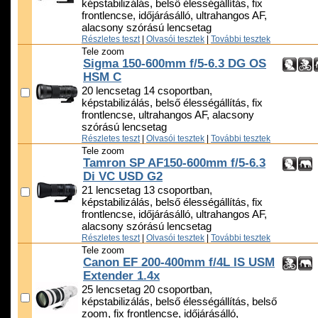
képstabilizálás, belső élességállítás, fix
frontlencse, időjárásálló, ultrahangos AF,
alacsony szórású lencsetag
Részletes teszt
|
Olvasói tesztek
|
További tesztek
Tele zoom
Sigma 150-600mm f/5-6.3 DG OS
HSM C
20 lencsetag 14 csoportban,
képstabilizálás, belső élességállítás, fix
frontlencse, ultrahangos AF, alacsony
szórású lencsetag
Részletes teszt
|
Olvasói tesztek
|
További tesztek
Tele zoom
Tamron SP AF150-600mm f/5-6.3
Di VC USD G2
21 lencsetag 13 csoportban,
képstabilizálás, belső élességállítás, fix
frontlencse, időjárásálló, ultrahangos AF,
alacsony szórású lencsetag
Részletes teszt
|
Olvasói tesztek
|
További tesztek
Tele zoom
Canon EF 200-400mm f/4L IS USM
Extender 1.4x
25 lencsetag 20 csoportban,
képstabilizálás, belső élességállítás, belső
zoom, fix frontlencse, időjárásálló,