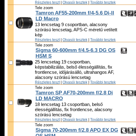
Részletes teszt
|
Olvasói tesztek
|
További tesztek
Tele zoom
Tamron AF55-200mm f/4-5.6 Di-II
LD Macro
13 lencsetag 9 csoportban, alacsony
szórású lencsetag, APS-C méretű vetített
kép
Részletes teszt
|
Olvasói tesztek
|
További tesztek
Tele zoom
Sigma 60-600mm f/4.5-6.3 DG OS
HSM S
25 lencsetag 19 csoportban,
képstabilizálás, belső élességállítás, fix
frontlencse, időjárásálló, ultrahangos AF,
alacsony szórású lencsetag
Részletes teszt
|
Olvasói tesztek
|
További tesztek
Tele zoom
Tamron SP AF70-200mm f/2.8 Di
LD MACRO
18 lencsetag 13 csoportban, belső
élességállítás, fix frontlencse, alacsony
szórású lencsetag
Részletes teszt
|
Olvasói tesztek
|
További tesztek
Tele zoom
Sigma 70-200mm f/2.8 APO EX DG
OS HSM