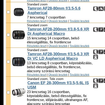
Részletes teszt
|
Olvasói tesztek
|
További tesztek
Standard zoom
Tamron AF28-80mm f/3.5-5.6
Aspherical
7 lencsetag 7 csoportban
Részletes teszt
|
Olvasói tesztek
|
További tesztek
Standard zoom
Tamron AF28-200mm f/3.8-5.6 XR
Di Aspherical Macro
15 lencsetag 14 csoportban, belső
élességállítás, fix frontlencse
Részletes teszt
|
Olvasói tesztek
|
További tesztek
Standard zoom
Tamron AF28-300mm f/3.5-6.3 XR
Di VC LD Aspherical Macro
13 lencsetag 8 csoportban, képstabilizálás,
belső élességállítás, fix frontlencse,
alacsony szórású lencsetag
Részletes teszt
|
Olvasói tesztek
|
További tesztek
Standard zoom, Tele zoom
Canon EF 28-300mm f/3.5-5.6L IS
USM
23 lencsetag 16 csoportban,
képstabilizálás, belső élességállítás, fix
frontlencse, időjárásálló, ultrahangos AF,
alacsony szórású lencsetag