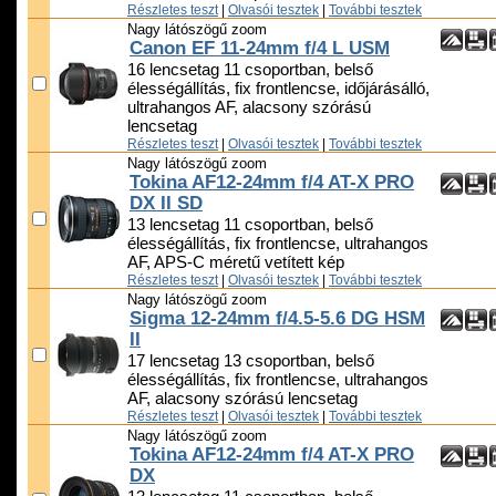
Részletes teszt
|
Olvasói tesztek
|
További tesztek
Nagy látószögű zoom
Canon EF 11-24mm f/4 L USM
16 lencsetag 11 csoportban, belső
élességállítás, fix frontlencse, időjárásálló,
ultrahangos AF, alacsony szórású
lencsetag
Részletes teszt
|
Olvasói tesztek
|
További tesztek
Nagy látószögű zoom
Tokina AF12-24mm f/4 AT-X PRO
DX II SD
13 lencsetag 11 csoportban, belső
élességállítás, fix frontlencse, ultrahangos
AF, APS-C méretű vetített kép
Részletes teszt
|
Olvasói tesztek
|
További tesztek
Nagy látószögű zoom
Sigma 12-24mm f/4.5-5.6 DG HSM
II
17 lencsetag 13 csoportban, belső
élességállítás, fix frontlencse, ultrahangos
AF, alacsony szórású lencsetag
Részletes teszt
|
Olvasói tesztek
|
További tesztek
Nagy látószögű zoom
Tokina AF12-24mm f/4 AT-X PRO
DX