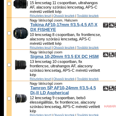
15 lencsetag 11 csoportban, ultrahangos
AF, alacsony szórású lencsetag, APS-C
méretű vetített kép
Részletes teszt
|
Olvasói tesztek
|
További tesztek
Nagy látószögű zoom, Halszem
Tokina AF10-17mm f/3.5-4.5 AT-X
DX FISHEYE
10 lencsetag 8 csoportban, fix frontlencse,
alacsony szórású lencsetag, APS-C
méretű vetített kép
Részletes teszt
|
Olvasói tesztek
|
További tesztek
Nagy látószögű zoom
Sigma 10-20mm f/3.5 EX DC HSM
13 lencsetag 10 csoportban, fix
frontlencse, ultrahangos AF, alacsony
szórású lencsetag, APS-C méretű vetített
kép
Részletes teszt
|
Olvasói tesztek
|
További tesztek
Nagy látószögű zoom
Tamron SP AF10-24mm f/3.5-4.5
Di-II LD Aspherical
12 lencsetag 9 csoportban, belső
élességállítás, fix frontlencse, alacsony
szórású lencsetag, APS-C méretű vetített
HAMAR
kép
Részletes teszt
|
Olvasói tesztek
|
További tesztek