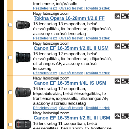
frontlencse, időjárásálló
Részletes teszt
|
Olvasói tesztek
|
További tesztek
Nagy látószögű zoom
Tokina Opera 16-28mm f/2.8 FF
15 lencsetag 13 csoportban, belső
élességállítás, fix frontlencse, időjárásálló,
alacsony szórású lencsetag
Részletes teszt
|
Olvasói tesztek
|
További tesztek
Nagy látószögű zoom
Canon EF 16-35mm f/2.8L II USM
16 lencsetag 12 csoportban, belső
élességállítás, fix frontlencse, időjárásálló,
ultrahangos AF, alacsony szórású
lencsetag
Részletes teszt
|
Olvasói tesztek
|
További tesztek
Nagy látószögű zoom
Canon EF 16-35mm f/4L IS USM
16 lencsetag 12 csoportban,
képstabilizálás, belső élességállítás, fix
frontlencse, időjárásálló, ultrahangos AF,
alacsony szórású lencsetag
Részletes teszt
|
Olvasói tesztek
|
További tesztek
Nagy látószögű zoom
Canon EF 16-35mm f/2.8L III USM
16 lencsetag 11 csoportban, belső
élességállítás, belső zoom, fix frontlencse,