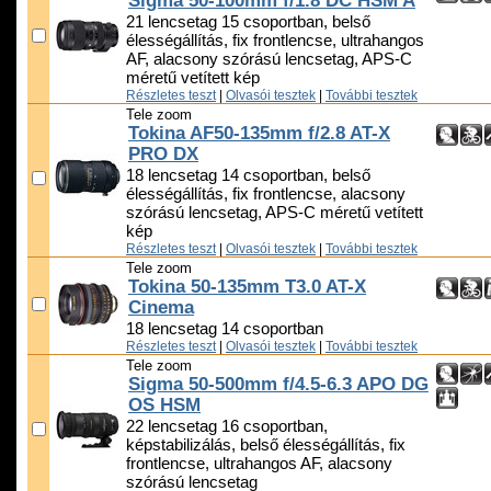
Sigma 50-100mm f/1.8 DC HSM A
21 lencsetag 15 csoportban, belső
élességállítás, fix frontlencse, ultrahangos
AF, alacsony szórású lencsetag, APS-C
méretű vetített kép
Részletes teszt
|
Olvasói tesztek
|
További tesztek
Tele zoom
Tokina AF50-135mm f/2.8 AT-X
PRO DX
18 lencsetag 14 csoportban, belső
élességállítás, fix frontlencse, alacsony
szórású lencsetag, APS-C méretű vetített
kép
Részletes teszt
|
Olvasói tesztek
|
További tesztek
Tele zoom
Tokina 50-135mm T3.0 AT-X
Cinema
18 lencsetag 14 csoportban
Részletes teszt
|
Olvasói tesztek
|
További tesztek
Tele zoom
Sigma 50-500mm f/4.5-6.3 APO DG
OS HSM
22 lencsetag 16 csoportban,
képstabilizálás, belső élességállítás, fix
frontlencse, ultrahangos AF, alacsony
szórású lencsetag