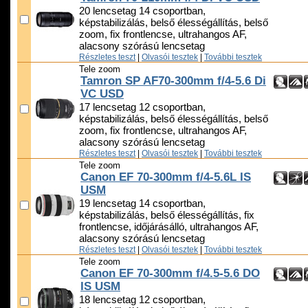
20 lencsetag 14 csoportban,
képstabilizálás, belső élességállítás, belső
zoom, fix frontlencse, ultrahangos AF,
alacsony szórású lencsetag
Részletes teszt
|
Olvasói tesztek
|
További tesztek
Tele zoom
Tamron SP AF70-300mm f/4-5.6 Di
VC USD
17 lencsetag 12 csoportban,
képstabilizálás, belső élességállítás, belső
zoom, fix frontlencse, ultrahangos AF,
alacsony szórású lencsetag
Részletes teszt
|
Olvasói tesztek
|
További tesztek
Tele zoom
Canon EF 70-300mm f/4-5.6L IS
USM
19 lencsetag 14 csoportban,
képstabilizálás, belső élességállítás, fix
frontlencse, időjárásálló, ultrahangos AF,
alacsony szórású lencsetag
Részletes teszt
|
Olvasói tesztek
|
További tesztek
Tele zoom
Canon EF 70-300mm f/4.5-5.6 DO
IS USM
18 lencsetag 12 csoportban,