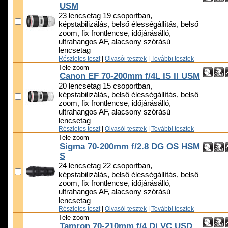
USM
23 lencsetag 19 csoportban,
képstabilizálás, belső élességállítás, belső
zoom, fix frontlencse, időjárásálló,
ultrahangos AF, alacsony szórású
lencsetag
Részletes teszt
|
Olvasói tesztek
|
További tesztek
Tele zoom
Canon EF 70-200mm f/4L IS II USM
20 lencsetag 15 csoportban,
képstabilizálás, belső élességállítás, belső
zoom, fix frontlencse, időjárásálló,
ultrahangos AF, alacsony szórású
lencsetag
Részletes teszt
|
Olvasói tesztek
|
További tesztek
Tele zoom
Sigma 70-200mm f/2.8 DG OS HSM
S
24 lencsetag 22 csoportban,
képstabilizálás, belső élességállítás, belső
zoom, fix frontlencse, időjárásálló,
ultrahangos AF, alacsony szórású
lencsetag
Részletes teszt
|
Olvasói tesztek
|
További tesztek
Tele zoom
Tamron 70-210mm f/4 Di VC USD