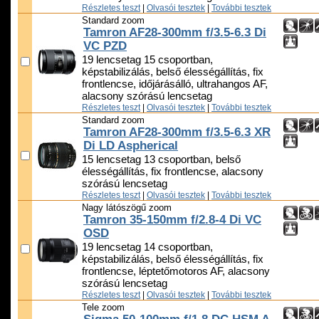
Részletes teszt
|
Olvasói tesztek
|
További tesztek
Standard zoom
Tamron AF28-300mm f/3.5-6.3 Di
VC PZD
19 lencsetag 15 csoportban,
képstabilizálás, belső élességállítás, fix
frontlencse, időjárásálló, ultrahangos AF,
alacsony szórású lencsetag
Részletes teszt
|
Olvasói tesztek
|
További tesztek
Standard zoom
Tamron AF28-300mm f/3.5-6.3 XR
Di LD Aspherical
15 lencsetag 13 csoportban, belső
élességállítás, fix frontlencse, alacsony
szórású lencsetag
Részletes teszt
|
Olvasói tesztek
|
További tesztek
Nagy látószögű zoom
Tamron 35-150mm f/2.8-4 Di VC
OSD
19 lencsetag 14 csoportban,
képstabilizálás, belső élességállítás, fix
frontlencse, léptetőmotoros AF, alacsony
szórású lencsetag
Részletes teszt
|
Olvasói tesztek
|
További tesztek
Tele zoom