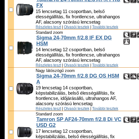
FX
15 lencsetag 11 csoportban, belső
élességállítás, fix frontlencse, ultrahangos
AF, alacsony szórású lencsetag
Részletes teszt
|
Olvasói tesztek
|
További tesztek
Standard zoom
Sigma 24-70mm f/2.8 IF EX DG
HSM
14 lencsetag 12 csoportban, belső
élességállítás, fix frontlencse, ultrahangos
AF, alacsony szórású lencsetag
Részletes teszt
|
Olvasói tesztek
|
További tesztek
Nagy látószögű zoom
Sigma 24-70mm f/2.8 DG OS HSM
A
19 lencsetag 14 csoportban,
képstabilizálás, belső élességállítás, fix
frontlencse, időjárásálló, ultrahangos AF,
alacsony szórású lencsetag
Részletes teszt
|
Olvasói tesztek
|
További tesztek
Standard zoom
Tamron SP AF24-70mm f/2.8 Di VC
USD G2
17 lencsetag 12 csoportban,
képstabilizálás, belső élességállítás, fix