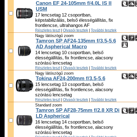
Canon EF 24-105mm f/4.0L IS II
USM
17 lencsetag 12 csoportban,
képstabilizálás, belső élességállítás, fix
frontlencse, ultrahangos AF
Részletes teszt
|
Olvasói tesztek
|
További tesztek
Nagy látószögű zoom
Tamron SP AF24-135mm f/3.5-5.6
AD Aspherical Macro
14 lencsetag 10 csoportban, belső
élességállítás, fix frontlencse, alacsony
szórású lencsetag
Részletes teszt
|
Olvasói tesztek
|
További tesztek
Nagy látószögű zoom
Tokina AF24-200mm f/3.5-5.6
15 lencsetag 13 csoportban, belső
élességállítás, fix frontlencse, alacsony
szórású lencsetag
Részletes teszt
|
Olvasói tesztek
|
További tesztek
Standard zoom
Tamron SP AF28-75mm f/2.8 XR Di
LD Aspherical
16 lencsetag 14 csoportban, belső
élességállítás, fix frontlencse, alacsony
szórású lencsetag