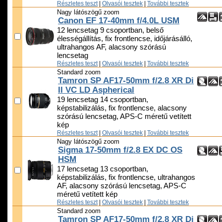
Részletes teszt
|
Olvasói tesztek
|
További tesztek
Nagy látószögű zoom
Canon EF 17-40mm f/4.0L USM
12 lencsetag 9 csoportban, belső
élességállítás, fix frontlencse, időjárásálló,
ultrahangos AF, alacsony szórású
lencsetag
Részletes teszt
|
Olvasói tesztek
|
További tesztek
Standard zoom
Tamron SP AF17-50mm f/2.8 XR Di
II VC LD Aspherical
19 lencsetag 14 csoportban,
képstabilizálás, fix frontlencse, alacsony
szórású lencsetag, APS-C méretű vetített
kép
Részletes teszt
|
Olvasói tesztek
|
További tesztek
Nagy látószögű zoom
Sigma 17-50mm f/2.8 EX DC OS
HSM
17 lencsetag 13 csoportban,
képstabilizálás, fix frontlencse, ultrahangos
AF, alacsony szórású lencsetag, APS-C
méretű vetített kép
Részletes teszt
|
Olvasói tesztek
|
További tesztek
Standard zoom
Tamron SP AF17-50mm f/2.8 XR Di