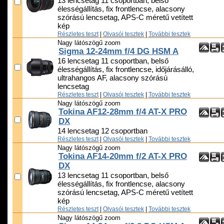
13 lencsetag 11 csoportban, belső
élességállítás, fix frontlencse, alacsony
szórású lencsetag, APS-C méretű vetített
kép
Részletes teszt
|
Olvasói tesztek
|
További tesztek
Nagy látószögű zoom
Sigma 12-24mm f/4 DG HSM A
16 lencsetag 11 csoportban, belső
élességállítás, fix frontlencse, időjárásálló,
ultrahangos AF, alacsony szórású
lencsetag
Részletes teszt
|
Olvasói tesztek
|
További tesztek
Nagy látószögű zoom
Tokina AF12-28mm f/4 AT-X PRO
DX
14 lencsetag 12 csoportban
Részletes teszt
|
Olvasói tesztek
|
További tesztek
Nagy látószögű zoom
Tokina AF14-20mm f/2 AT-X PRO
DX
13 lencsetag 11 csoportban, belső
élességállítás, fix frontlencse, alacsony
szórású lencsetag, APS-C méretű vetített
kép
Részletes teszt
|
Olvasói tesztek
|
További tesztek
Nagy látószögű zoom