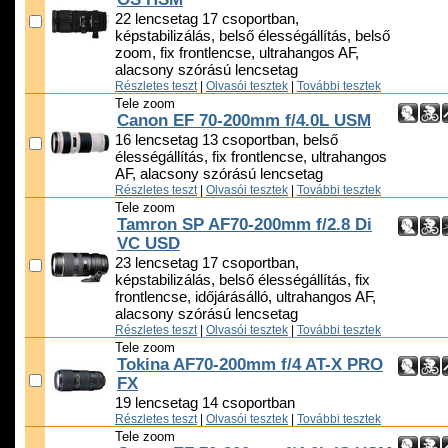
22 lencsetag 17 csoportban,
képstabilizálás, belső élességállítás, belső
zoom, fix frontlencse, ultrahangos AF,
alacsony szórású lencsetag
Részletes teszt
|
Olvasói tesztek
|
További tesztek
Tele zoom
Canon EF 70-200mm f/4.0L USM
16 lencsetag 13 csoportban, belső
élességállítás, fix frontlencse, ultrahangos
AF, alacsony szórású lencsetag
Részletes teszt
|
Olvasói tesztek
|
További tesztek
Tele zoom
Tamron SP AF70-200mm f/2.8 Di
VC USD
23 lencsetag 17 csoportban,
képstabilizálás, belső élességállítás, fix
frontlencse, időjárásálló, ultrahangos AF,
alacsony szórású lencsetag
Részletes teszt
|
Olvasói tesztek
|
További tesztek
Tele zoom
Tokina AF70-200mm f/4 AT-X PRO
FX
19 lencsetag 14 csoportban
Részletes teszt
|
Olvasói tesztek
|
További tesztek
Tele zoom