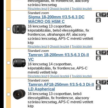
élességállítás, fix frontlencse, alacsony
szórású lencsetag
Részletes teszt
|
Olvasói tesztek
|
További tesztek
Standard zoom
Sigma 18-200mm f/3.5-6.3 DC
MACRO OS HSM C
16 lencsetag 13 csoportban,
képstabilizálás, belső élességállítás, fix
frontlencse, ultrahangos AF, alacsony
szórású lencsetag, APS-C méretű vetített
kép
Részletes teszt
|
Olvasói tesztek
|
További tesztek
Standard zoom
Tamron 18-200mm f/3.5-6.3 Di-II
VC
16 lencsetag 14 csoportban,
képstabilizálás, fix frontlencse, APS-C
méretű vetített kép
Részletes teszt
|
Olvasói tesztek
|
További tesztek
Standard zoom
Tamron AF18-250mm f/3.5-6.3 Di-II
LD Aspherical
16 lencsetag 13 csoportban, belső
élességállítás, fix frontlencse, alacsony
szórású lencsetag, APS-C méretű vetített
kép