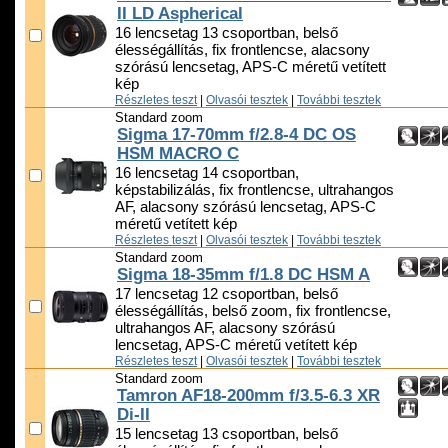
II LD Aspherical
16 lencsetag 13 csoportban, belső
élességállítás, fix frontlencse, alacsony
szórású lencsetag, APS-C méretű vetített
kép
Részletes teszt
|
Olvasói tesztek
|
További tesztek
Standard zoom
Sigma 17-70mm f/2.8-4 DC OS
HSM MACRO C
16 lencsetag 14 csoportban,
képstabilizálás, fix frontlencse, ultrahangos
AF, alacsony szórású lencsetag, APS-C
méretű vetített kép
Részletes teszt
|
Olvasói tesztek
|
További tesztek
Standard zoom
Sigma 18-35mm f/1.8 DC HSM A
17 lencsetag 12 csoportban, belső
élességállítás, belső zoom, fix frontlencse,
ultrahangos AF, alacsony szórású
lencsetag, APS-C méretű vetített kép
Részletes teszt
|
Olvasói tesztek
|
További tesztek
Standard zoom
Tamron AF18-200mm f/3.5-6.3 XR
Di-II
15 lencsetag 13 csoportban, belső