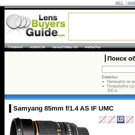
MILC
digit
ГЛАВНАЯ
НОВОСТИ
ОБЪЕКТИВЫ ПО
ФИЛЬТРЫ
Поиск о
Советы:
Напишите не м
Попробуйте су
300 is
Samyang 85mm f/1.4 AS IF UMC