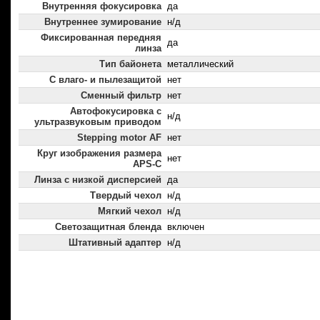
Внутренняя фокусировка
да
Внутреннее зумирование
н/д
Фиксированная передняя
да
линза
Тип байонета
металлический
С влаго- и пылезащитой
нет
Сменный фильтр
нет
Автофокусировка с
н/д
ультразвуковым приводом
Stepping motor AF
нет
Круг изображения размера
нет
APS-C
Линза с низкой дисперсией
да
Твердый чехол
н/д
Мягкий чехол
н/д
Светозащитная бленда
включен
Штативный адаптер
н/д