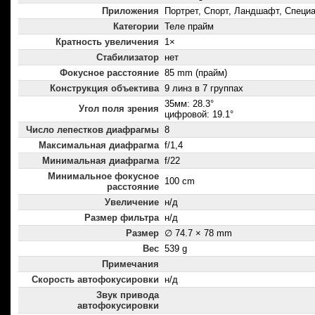
Приложения
Портрет, Спорт, Ландшафт, Спец
Категории
Теле прайм
Кратность увеличения
1×
Стабилизатор
нет
Фокусное расстояние
85 mm (прайм)
Конструкция объектива
9 линз в 7 группах
35мм: 28.3°
Угол поля зрения
цифровой: 19.1°
Число лепестков диафрагмы
8
Максимальная диафрагма
f/1,4
Минимальная диафрагма
f/22
Минимальное фокусное
100 cm
расстояние
Увеличение
н/д
Размер фильтра
н/д
Размер
∅ 74.7 × 78 mm
Вес
539 g
Примечания
Скорость автофокусировки
н/д
Звук привода
автофокусировки