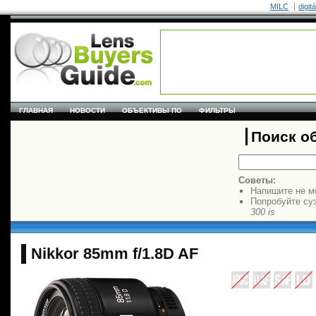
MILC
digit
ГЛАВНАЯ
НОВОСТИ
ОБЪЕКТИВЫ ПО
ФИЛЬТРЫ
Поиск о
Советы:
Напишите не м
Попробуйте су
300 is
Nikkor 85mm f/1.8D AF