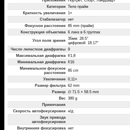
Приложения
Портрет, Спорт, Ландшафт
Категории
Теле прайм
Кратность увеличения
1×
Стабилизатор
нет
Фокусное расстояние
85 mm (прайм)
Конструкция объектива
6 линз в 6 группах
35мм: 28.5°
Угол поля зрения
цифровой: 18.17°
Число лепестков диафрагмы
9
Максимальная диафрагма
f/1,8
Минимальная диафрагма
f/16
Минимальное фокусное
85 cm
расстояние
Увеличение
0,11×
Размер фильтра
62 mm
Размер
∅ 71.5 × 58.5 mm
Вес
380 g
Примечания
Скорость автофокусировки
н/д
Звук привода
автофокусировки
Внутренняя фокусировка
нет