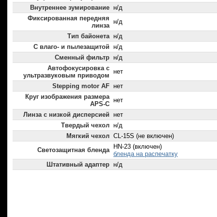
Внутреннее зумирование
н/д
Фиксированная передняя
н/д
линза
Тип байонета
н/д
С влаго- и пылезащитой
н/д
Сменный фильтр
н/д
Автофокусировка с
нет
ультразвуковым приводом
Stepping motor AF
нет
Круг изображения размера
нет
APS-C
Линза с низкой дисперсией
нет
Твердый чехол
н/д
Мягкий чехол
CL-15S (не включен)
HN-23 (включен)
Светозащитная бленда
бленда на распечатку
Штативный адаптер
н/д