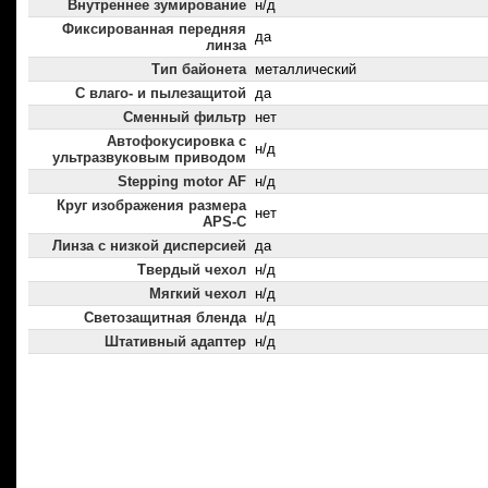
Внутреннее зумирование
н/д
Фиксированная передняя
да
линза
Тип байонета
металлический
С влаго- и пылезащитой
да
Сменный фильтр
нет
Автофокусировка с
н/д
ультразвуковым приводом
Stepping motor AF
н/д
Круг изображения размера
нет
APS-C
Линза с низкой дисперсией
да
Твердый чехол
н/д
Мягкий чехол
н/д
Светозащитная бленда
н/д
Штативный адаптер
н/д