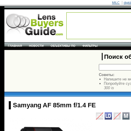
MILC
digit
ГЛАВНАЯ
НОВОСТИ
ОБЪЕКТИВЫ ПО
ФИЛЬТРЫ
Поиск о
Советы:
Напишите не м
Попробуйте су
300 is
Samyang AF 85mm f/1.4 FE