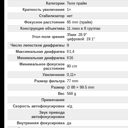
Категории
Теле прайм
Кратность увеличения
1×
Стабилизатор
нет
Фокусное расстояние
85 mm (прайм)
Конструкция объектива
11 линз в 8 группах
35мм: 28.9°
Угол поля зрения
цифровой: 19.1°
Число лепестков диафрагмы
9
Максимальная диафрагма
f/1,4
Минимальная диафрагма
f/16
Минимальное фокусное
90 cm
расстояние
Увеличение
0,11×
Размер фильтра
77 mm
Размер
∅ 88 × 99.5 mm
Вес
568 g
Примечания
Скорость автофокусировки
н/д
Звук привода
автофокусировки
Внутренняя фокусировка
да