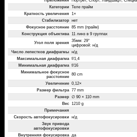
Приложения
Портрет, Спорт, Ландшафт, Спец
Категории
Теле прайм
Кратность увеличения
1×
Стабилизатор
нет
Фокусное расстояние
85 mm (прайм)
Конструкция объектива
11 линз в 9 группах
35мм: 29°
Угол поля зрения
цифровой: н/д
Число лепестков диафрагмы
н/д
Максимальная диафрагма
f/1,4
Минимальная диафрагма
f/16
Минимальное фокусное
80 cm
расстояние
Увеличение
0,12×
Размер фильтра
77 mm
Размер
∅ 90 × 110 mm
Вес
1210 g
Примечания
Скорость автофокусировки
н/д
Звук привода
автофокусировки
Внутренняя фокусировка
да