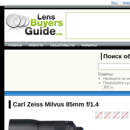
MILC
digit
ГЛАВНАЯ
НОВОСТИ
ОБЪЕКТИВЫ ПО
ФИЛЬТРЫ
Поиск о
Советы:
Напишите не м
Попробуйте су
300 is
Carl Zeiss Milvus 85mm f/1.4