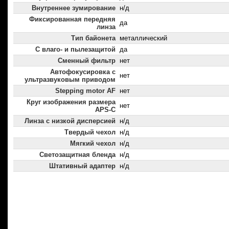
Внутреннее зумирование
н/д
Фиксированная передняя
да
линза
Тип байонета
металлический
С влаго- и пылезащитой
да
Сменный фильтр
нет
Автофокусировка с
нет
ультразвуковым приводом
Stepping motor AF
нет
Круг изображения размера
нет
APS-C
Линза с низкой дисперсией
н/д
Твердый чехол
н/д
Мягкий чехол
н/д
Светозащитная бленда
н/д
Штативный адаптер
н/д