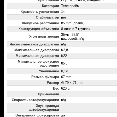
Приложения
Портрет, Спорт, Ландшафт
Категории
Теле прайм
Кратность увеличения
1×
Стабилизатор
нет
Фокусное расстояние
85 mm (прайм)
Конструкция объектива
8 линз в 7 группах
35мм: 28.5°
Угол поля зрения
цифровой: н/д
Число лепестков диафрагмы
н/д
Максимальная диафрагма
f/2,8
Минимальная диафрагма
f/22
Минимальное фокусное
85 cm
расстояние
Увеличение
0,1×
Размер фильтра
67 mm
Размер
∅ 79 × 71 mm
Вес
620 g
Примечания
Скорость автофокусировки
н/д
Звук привода
автофокусировки
Внутренняя фокусировка
да