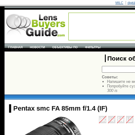
MILC
digit
ГЛАВНАЯ
НОВОСТИ
ОБЪЕКТИВЫ ПО
ФИЛЬТРЫ
Поиск о
Советы:
Напишите не м
Попробуйте су
300 is
Pentax smc FA 85mm f/1.4 (IF)