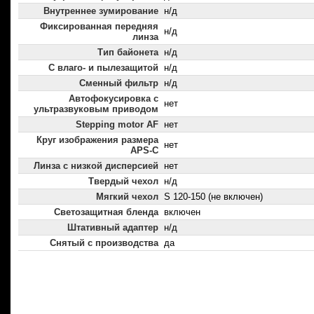
Внутреннее зумирование
н/д
Фиксированная передняя
н/д
линза
Тип байонета
н/д
С влаго- и пылезащитой
н/д
Сменный фильтр
н/д
Автофокусировка с
нет
ультразвуковым приводом
Stepping motor AF
нет
Круг изображения размера
нет
APS-C
Линза с низкой дисперсией
нет
Твердый чехол
н/д
Мягкий чехол
S 120-150 (не включен)
Светозащитная бленда
включен
Штативный адаптер
н/д
Снятый с производства
да