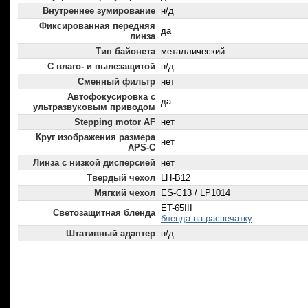
Внутреннее зумирование
н/д
Фиксированная передняя
да
линза
Тип байонета
металлический
С влаго- и пылезащитой
н/д
Сменный фильтр
нет
Автофокусировка с
да
ультразвуковым приводом
Stepping motor AF
нет
Круг изображения размера
нет
APS-C
Линза с низкой дисперсией
нет
Твердый чехол
LH-B12
Мягкий чехол
ES-C13 / LP1014
ET-65III
Светозащитная бленда
бленда на распечатку
Штативный адаптер
н/д