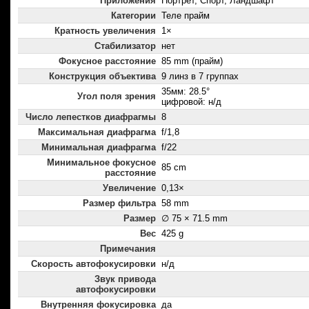
Приложения
Портрет, Спорт, Ландшафт
Категории
Теле прайм
Кратность увеличения
1×
Стабилизатор
нет
Фокусное расстояние
85 mm (прайм)
Конструкция объектива
9 линз в 7 группах
35мм: 28.5°
Угол поля зрения
цифровой: н/д
Число лепестков диафрагмы
8
Максимальная диафрагма
f/1,8
Минимальная диафрагма
f/22
Минимальное фокусное
85 cm
расстояние
Увеличение
0,13×
Размер фильтра
58 mm
Размер
∅ 75 × 71.5 mm
Вес
425 g
Примечания
Скорость автофокусировки
н/д
Звук привода
автофокусировки
Внутренняя фокусировка
да