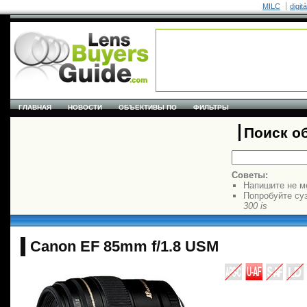
MILC
digit
ГЛАВНАЯ
НОВОСТИ
ОБЪЕКТИВЫ ПО
ФИЛЬТРЫ
Поиск о
Советы:
Напишите не м
Попробуйте су
300 is
Canon EF 85mm f/1.8 USM