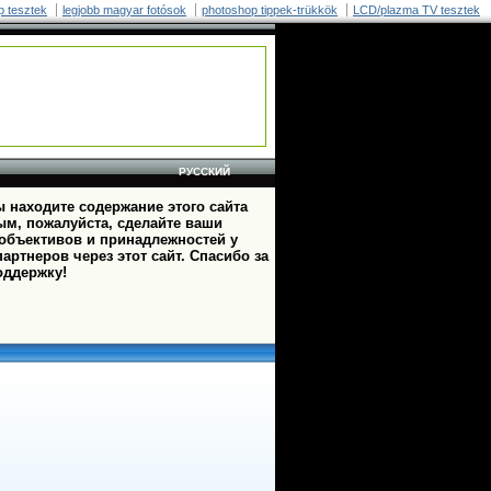
p tesztek
legjobb magyar fotósok
photoshop tippek-trükkök
LCD/plazma TV tesztek
РУССКИЙ
 находите содержание этого сайта
ым, пожалуйста, сделайте ваши
 объективов и принадлежностей у
артнеров через этот сайт. Спасибо за
оддержку!