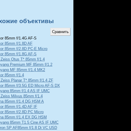
хожие объективы
or 85mm f/1.4G AF-S
kor 85mm f/1.8D AF
kor 85mm f/2.8D PC-E Micro
kor 85mm f/1.8G AF-S
 Zeiss Otus T* 85mm f/1.4
yang Premium MF 85mm f/1.2
yang MF 85mm f/1.4 MK2
kor 85mm f/1.4
 Zeiss Planar T* 85mm f/1.4 ZF
kor 85mm f/3.5G ED Micro AF-S DX
yang 85mm f/1.4 AS IF UMC
 Zeiss Milvus 85mm f/1.4
ma 85mm f/1.4 DG HSM A
kor 85mm f/1.4D AF IF
kor 85mm f/2.8D PC Micro
ma 85mm f/1.4 EX DG HSM
yang 85mm T1.5 Cine AS IF UMC
ron SP AF85mm f/1.8 Di VC USD