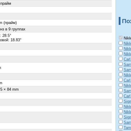
 прайм
По
m (прайм)
нз в 9 группах
 28.5°
Nikk
овой: 18.83°
Nik
Nik
Nik
Carl
Sam
m
Sam
Nik
×
Carl
m
Nik
.5 × 84 mm
Sam
Carl
Sig
Nik
Nik
Sig
Sam
Tam