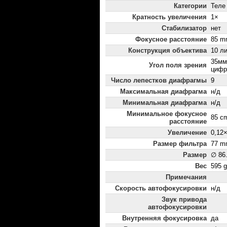
Категории
Теле
Кратность увеличения
1×
Стабилизатор
нет
Фокусное расстояние
85 m
Конструкция объектива
10 ли
35мм:
Угол поля зрения
цифр
Число лепестков диафрагмы
9
Максимальная диафрагма
н/д
Минимальная диафрагма
н/д
Минимальное фокусное
85 c
расстояние
Увеличение
0,12
Размер фильтра
77 m
Размер
∅ 86
Вес
595 g
Примечания
Скорость автофокусировки
н/д
Звук привода
автофокусировки
Внутренняя фокусировка
да