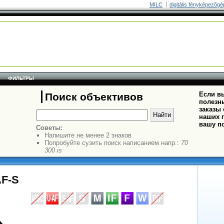
MILC
digitális fényképezõgé
ФИЛЬТРЫ
Если вы
Поиск объективов
полезн
заказы
наших п
вашу п
Советы:
Напишите не менее 2 знаков
Попробуйте сузить поиск написанием напр.:
70
300 is
AF-S