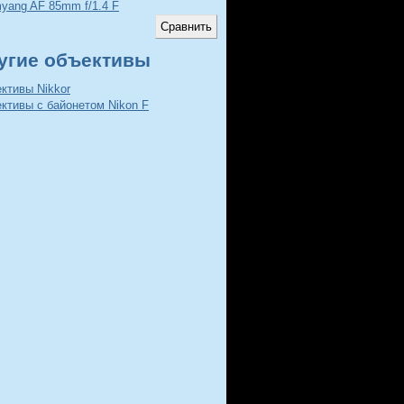
yang AF 85mm f/1.4 F
угие объективы
ктивы Nikkor
ктивы с байонетом Nikon F