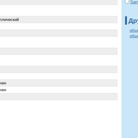
Sam
Др
ллический
объе
объе
чен
чен