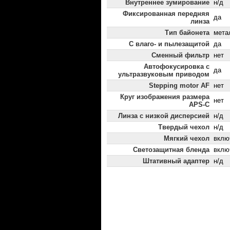
Внутреннее зумирование
н/д
Фиксированная передняя
да
линза
Тип байонета
мета
С влаго- и пылезащитой
да
Сменный фильтр
нет
Автофокусировка с
да
ультразвуковым приводом
Stepping motor AF
нет
Круг изображения размера
нет
APS-C
Линза с низкой дисперсией
н/д
Твердый чехол
н/д
Мягкий чехол
вклю
Светозащитная бленда
вклю
Штативный адаптер
н/д