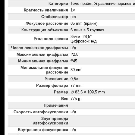
Категории
Теле прайм, Управление перспект
Кратность увеличения
1×
Стабилизатор
нет
Фокусное расстояние
85 mm (прайм)
Конструкция объектива
6 линз в 5 группах
35мм: 28,5°
Угол поля зрения
цифровой: н/д
Число лепестков диафрагмы
н/д
Максимальная диафрагма
f/2,8
Минимальная диафрагма
f/45
Минимальное фокусное
39 cm
расстояние
Увеличение
0,5×
Размер фильтра
77 mm
Размер
∅ 83,5 × 109,5 mm
Вес
775 g
Примечания
Скорость автофокусировки
н/д
Звук привода
автофокусировки
Внутренняя фокусировка
н/д