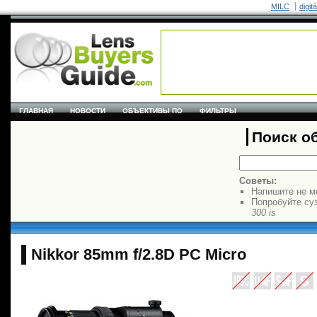
MILC
digit
ГЛАВНАЯ
НОВОСТИ
ОБЪЕКТИВЫ ПО
ФИЛЬТРЫ
Поиск о
Советы:
Напишите не м
Попробуйте су
300 is
Nikkor 85mm f/2.8D PC Micro