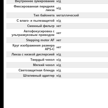
Внутреннее зумирование
н/д
Фиксированная передняя
н/д
линза
Тип байонета
металлический
С влаго- и пылезащитой
н/д
Сменный фильтр
нет
Автофокусировка с
нет
ультразвуковым приводом
Stepping motor AF
нет
Круг изображения размера
нет
APS-C
Линза с низкой дисперсией
н/д
Твердый чехол
н/д
Мягкий чехол
н/д
Светозащитная бленда
н/д
Штативный адаптер
н/д