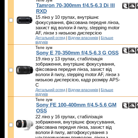
Теле зум
Tamron 70-300mm f/4.5-6.3 Di III
RXD
15 лінз у 10 групах, внутрішнє
фокусування, фіксована передня лінза,
захист від вологи й пилу, stepping motor
AF, лінзи з низькою дисперсією
Детальний огляд
|
Відгуки власників
|
Більше
відгуків
Теле зум
Sony E 70-350mm f/4.5-6.3 G OSS
19 лінз у 13 групах, стабілізація
зображення, внутрішнє фокусування,
фіксована передня лінза, захист від
вологи й пилу, stepping motor AF, лінзи з
низькою дисперсією, кадр розміру APS-
C
Детальний огляд
|
Відгуки власників
|
Більше
відгуків
Теле зум
Sony FE 100-400mm f/4.5-5.6 GM
OSS
22 лінз у 16 групах, стабілізація
зображення, внутрішнє фокусування,
фіксована передня лінза, захист від
вологи й пилу, автофокусування з
ультразвуковим приводом, лінзи з