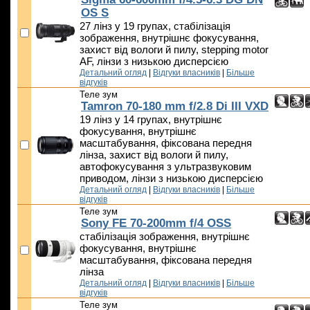
OS S
27 лінз у 19 групах, стабілізація
зображення, внутрішнє фокусування,
захист від вологи й пилу, stepping motor
AF, лінзи з низькою дисперсією
Детальний огляд
|
Відгуки власників
|
Більше
відгуків
Теле зум
Tamron 70-180 mm f/2.8 Di III VXD
19 лінз у 14 групах, внутрішнє
фокусування, внутрішнє
масштабування, фіксована передня
лінза, захист від вологи й пилу,
автофокусування з ультразвуковим
приводом, лінзи з низькою дисперсією
Детальний огляд
|
Відгуки власників
|
Більше
відгуків
Теле зум
Sony FE 70-200mm f/4 OSS
стабілізація зображення, внутрішнє
фокусування, внутрішнє
масштабування, фіксована передня
лінза
Детальний огляд
|
Відгуки власників
|
Більше
відгуків
Теле зум