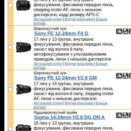
фокусування, фіксована передня лінза,
stepping motor AF, лінзи з низькою
дисперсією, кадр розміру APS-C
Детальний огляд
|
Відгуки власників
|
Більше
відгуків
Ширококутний зум
Sony FE 12-24mm F4 G
17 лінз у 13 групах, внутрішнє
фокусування, фіксована передня лінза,
захист від вологи й пилу,
автофокусування з ультразвуковим
приводом, лінзи з низькою дисперсією
Детальний огляд
|
Відгуки власників
|
Більше
відгуків
Ширококутний зум
Sony FE 12-24mm f/2.8 GM
17 лінз у 14 групах, внутрішнє
фокусування, фіксована передня лінза,
захист від вологи й пилу, stepping motor
AF, лінзи з низькою дисперсією
Детальний огляд
|
Відгуки власників
|
Більше
відгуків
Надширококутний прайм
Sigma 14-24mm f/2.8 DG DN A
18 лінз у 13 групах, внутрішнє
фокусування, фіксована передня лінза,