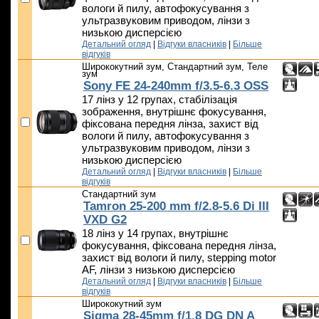
вологи й пилу, автофокусування з
ультразвуковим приводом, лінзи з
низькою дисперсією
Детальний огляд
|
Відгуки власників
|
Більше
відгуків
Ширококутний зум, Стандартний зум, Теле
зум
Sony FE 24-240mm f/3.5-6.3 OSS
17 лінз у 12 групах, стабілізація
зображення, внутрішнє фокусування,
фіксована передня лінза, захист від
вологи й пилу, автофокусування з
ультразвуковим приводом, лінзи з
низькою дисперсією
Детальний огляд
|
Відгуки власників
|
Більше
відгуків
Стандартний зум
Tamron 25-200 mm f/2.8-5.6 Di III
VXD G2
18 лінз у 14 групах, внутрішнє
фокусування, фіксована передня лінза,
захист від вологи й пилу, stepping motor
AF, лінзи з низькою дисперсією
Детальний огляд
|
Відгуки власників
|
Більше
відгуків
Ширококутний зум
Sigma 28-45mm f/1.8 DG DN A