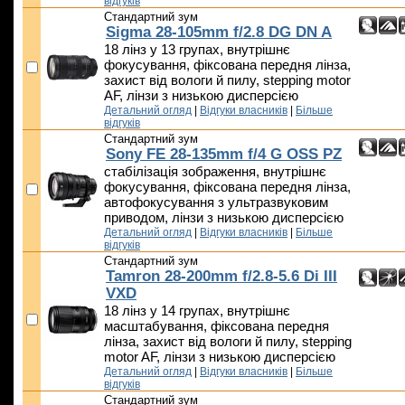
відгуків
Стандартний зум
Sigma 28-105mm f/2.8 DG DN A
18 лінз у 13 групах, внутрішнє
фокусування, фіксована передня лінза,
захист від вологи й пилу, stepping motor
AF, лінзи з низькою дисперсією
Детальний огляд
|
Відгуки власників
|
Більше
відгуків
Стандартний зум
Sony FE 28-135mm f/4 G OSS PZ
стабілізація зображення, внутрішнє
фокусування, фіксована передня лінза,
автофокусування з ультразвуковим
приводом, лінзи з низькою дисперсією
Детальний огляд
|
Відгуки власників
|
Більше
відгуків
Стандартний зум
Tamron 28-200mm f/2.8-5.6 Di III
VXD
18 лінз у 14 групах, внутрішнє
масштабування, фіксована передня
лінза, захист від вологи й пилу, stepping
motor AF, лінзи з низькою дисперсією
Детальний огляд
|
Відгуки власників
|
Більше
відгуків
Стандартний зум