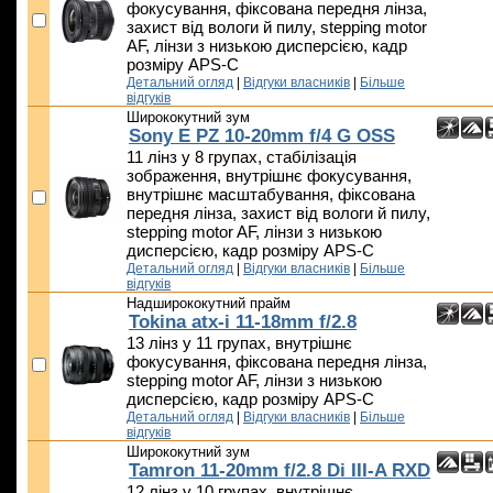
фокусування, фіксована передня лінза,
захист від вологи й пилу, stepping motor
AF, лінзи з низькою дисперсією, кадр
розміру APS-C
Детальний огляд
|
Відгуки власників
|
Більше
відгуків
Ширококутний зум
Sony E PZ 10-20mm f/4 G OSS
11 лінз у 8 групах, стабілізація
зображення, внутрішнє фокусування,
внутрішнє масштабування, фіксована
передня лінза, захист від вологи й пилу,
stepping motor AF, лінзи з низькою
дисперсією, кадр розміру APS-C
Детальний огляд
|
Відгуки власників
|
Більше
відгуків
Надширококутний прайм
Tokina atx-i 11-18mm f/2.8
13 лінз у 11 групах, внутрішнє
фокусування, фіксована передня лінза,
stepping motor AF, лінзи з низькою
дисперсією, кадр розміру APS-C
Детальний огляд
|
Відгуки власників
|
Більше
відгуків
Ширококутний зум
Tamron 11-20mm f/2.8 Di III-A RXD
12 лінз у 10 групах, внутрішнє