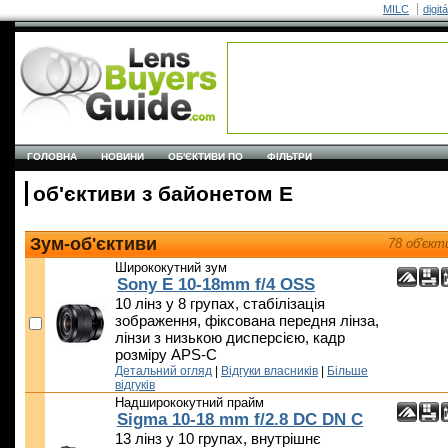
MILC
digit
ГОЛОВНА
НОВИНИ
ОБ'ЄКТИВИ ПО
ФІЛЬТРИ
об'єктиви з байонетом E
Зум-об'єктиви
78 об'єкт
Ширококутний зум
Sony E 10-18mm f/4 OSS
10 лінз у 8 групах, стабілізація
зображення, фіксована передня лінза,
лінзи з низькою дисперсією, кадр
розміру APS-C
Детальний огляд
|
Відгуки власників
|
Більше
відгуків
Надширококутний прайм
Sigma 10-18 mm f/2.8 DC DN C
13 лінз у 10 групах, внутрішнє