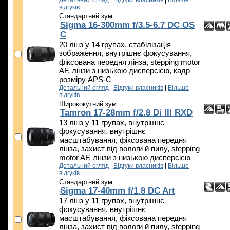
відгуків
Стандартний зум
Sigma 16-300mm f/3.5-6.7 DC OS
C
20 лінз у 14 групах, стабілізація
зображення, внутрішнє фокусування,
фіксована передня лінза, stepping motor
AF, лінзи з низькою дисперсією, кадр
розміру APS-C
Детальний огляд
|
Відгуки власників
|
Більше
відгуків
Ширококутний зум
Tamron 17-28mm f/2.8 Di III RXD
13 лінз у 11 групах, внутрішнє
фокусування, внутрішнє
масштабування, фіксована передня
лінза, захист від вологи й пилу, stepping
motor AF, лінзи з низькою дисперсією
Детальний огляд
|
Відгуки власників
|
Більше
відгуків
Стандартний зум
Sigma 17-40mm f/1.8 DC Art
17 лінз у 11 групах, внутрішнє
фокусування, внутрішнє
масштабування, фіксована передня
лінза, захист від вологи й пилу, stepping