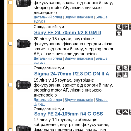
фокусування, захист від вологи й пилу,
stepping motor AF, лінзи з низькою
дисперсією
Детальний огляд
|
Відгуки власників
|
Більше
відгуків
Стандартний зум
Sony FE 24-70mm f/2.8 GM II
20 лінз у 15 групах, внутрішнє
фокусування, фіксована передня лінза,
захист від вологи й пилу, stepping motor
AF, лінзи з низькою дисперсією
Детальний огляд
|
Відгуки власників
|
Більше
відгуків
Стандартний зум
Sigma 24-70mm f/2.8 DG DN II A
19 лінз у 15 групах, внутрішнє
фокусування, захист від вологи й пилу,
stepping motor AF, лінзи з низькою
дисперсією
Детальний огляд
|
Відгуки власників
|
Більше
відгуків
Стандартний зум
Sony FE 24-105mm f/4 G OSS
17 лінз у 14 групах, стабілізація
зображення, внутрішнє фокусування,
фіксована передня лінза, захист від