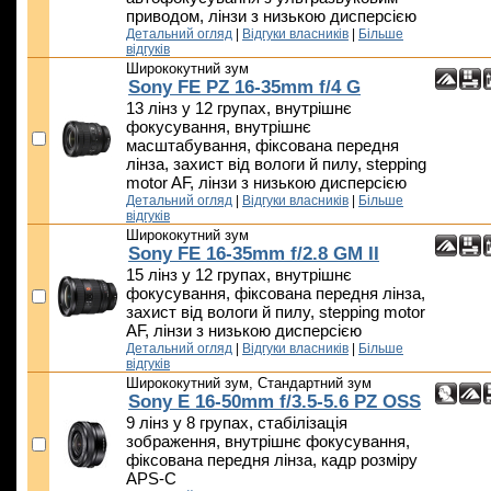
приводом, лінзи з низькою дисперсією
Детальний огляд
|
Відгуки власників
|
Більше
відгуків
Ширококутний зум
Sony FE PZ 16-35mm f/4 G
13 лінз у 12 групах, внутрішнє
фокусування, внутрішнє
масштабування, фіксована передня
лінза, захист від вологи й пилу, stepping
motor AF, лінзи з низькою дисперсією
Детальний огляд
|
Відгуки власників
|
Більше
відгуків
Ширококутний зум
Sony FE 16-35mm f/2.8 GM II
15 лінз у 12 групах, внутрішнє
фокусування, фіксована передня лінза,
захист від вологи й пилу, stepping motor
AF, лінзи з низькою дисперсією
Детальний огляд
|
Відгуки власників
|
Більше
відгуків
Ширококутний зум, Стандартний зум
Sony E 16-50mm f/3.5-5.6 PZ OSS
9 лінз у 8 групах, стабілізація
зображення, внутрішнє фокусування,
фіксована передня лінза, кадр розміру
APS-C