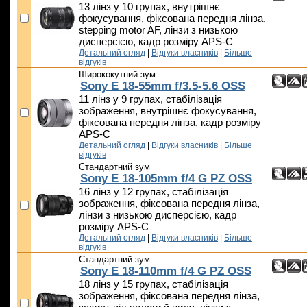
13 лінз у 10 групах, внутрішнє
фокусування, фіксована передня лінза,
stepping motor AF, лінзи з низькою
дисперсією, кадр розміру APS-C
Детальний огляд
|
Відгуки власників
|
Більше
відгуків
Ширококутний зум
Sony E 18-55mm f/3.5-5.6 OSS
11 лінз у 9 групах, стабілізація
зображення, внутрішнє фокусування,
фіксована передня лінза, кадр розміру
APS-C
Детальний огляд
|
Відгуки власників
|
Більше
відгуків
Стандартний зум
Sony E 18-105mm f/4 G PZ OSS
16 лінз у 12 групах, стабілізація
зображення, фіксована передня лінза,
лінзи з низькою дисперсією, кадр
розміру APS-C
Детальний огляд
|
Відгуки власників
|
Більше
відгуків
Стандартний зум
Sony E 18-110mm f/4 G PZ OSS
18 лінз у 15 групах, стабілізація
зображення, фіксована передня лінза,