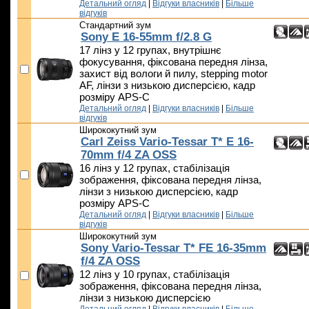
Детальний огляд
|
Відгуки власників
|
Більше
відгуків
Стандартний зум
Sony E 16-55mm f/2.8 G
17 лінз у 12 групах, внутрішнє
фокусування, фіксована передня лінза,
захист від вологи й пилу, stepping motor
AF, лінзи з низькою дисперсією, кадр
розміру APS-C
Детальний огляд
|
Відгуки власників
|
Більше
відгуків
Ширококутний зум
Carl Zeiss Vario-Tessar T* E 16-
70mm f/4 ZA OSS
16 лінз у 12 групах, стабілізація
зображення, фіксована передня лінза,
лінзи з низькою дисперсією, кадр
розміру APS-C
Детальний огляд
|
Відгуки власників
|
Більше
відгуків
Ширококутний зум
Sony Vario-Tessar T* FE 16-35mm
f/4 ZA OSS
12 лінз у 10 групах, стабілізація
зображення, фіксована передня лінза,
лінзи з низькою дисперсією
Детальний огляд
|
Відгуки власників
|
Більше