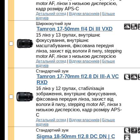
motor AF, лінзи з низькою дисперсією,
кадр розміру APS-C
Детальний огляд
|
Відгуки власників
|
Більше
відгуків
Ширококутний зум
Tamron 17-50mm f/4 Di III VXD
15 лінз у 13 групах, внутрішнє
фокусування, внутрішнє
масштабування, фіксована передня
лінза, захист від вологи й пилу, stepping
motor AF, лінзи з низькою дисперсією
Детальний огляд
|
Відгуки власників
|
Більше
відгуків
Стандартний зум
Tamron 17-70mm f/2.8 Di III-A VC
RXD
16 лінз у 12 групах, стабілізація
зображення, внутрішнє фокусування,
фіксована передня лінза, захист від
вологи й пилу, stepping motor AF, лінзи з
низькою дисперсією, кадр розміру APS-
C
Детальний огляд
|
Відгуки власників
|
Більше
відгуків
Стандартний зум
Sigma 18-50mm f/2.8 DC DN | C