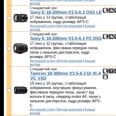
відгуків
Стандартний зум
Sony E 18-200mm f/3.5-6.3 OSS LE
17 лінз у 13 групах, стабілізація
зображення, кадр розміру APS-C
Детальний огляд
|
Відгуки власників
|
Більше
відгуків
Стандартний зум
Sony E 18-200mm f/3.5-6.3 PZ OSS
17 лінз у 12 групах, стабілізація
зображення, фіксована передня лінза,
лінзи з низькою дисперсією, кадр
розміру APS-C
Детальний огляд
|
Відгуки власників
|
Більше
відгуків
Стандартний зум
Tamron 18-300mm f/3.5-6.3 Di III-A
VC VXD
19 лінз у 15 групах, стабілізація
зображення, внутрішнє фокусування,
фіксована передня лінза, захист від
вологи й пилу, stepping motor AF, лінзи з
низькою дисперсією, кадр розміру APS-
C
Детальний огляд
|
Відгуки власників
|
Більше
відгуків