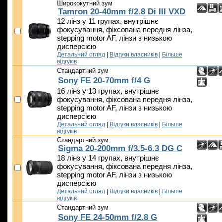
Ширококутний зум
Tamron 20-40mm f/2.8 Di III VXD
12 лінз у 11 групах, внутрішнє
фокусування, фіксована передня лінза,
stepping motor AF, лінзи з низькою
дисперсією
Детальний огляд
|
Відгуки власників
|
Більше
відгуків
Стандартний зум
Sony FE 20-70mm f/4 G
16 лінз у 13 групах, внутрішнє
фокусування, фіксована передня лінза,
stepping motor AF, лінзи з низькою
дисперсією
Детальний огляд
|
Відгуки власників
|
Більше
відгуків
Стандартний зум
Sigma 20-200mm f/3.5-6.3 DG C
18 лінз у 14 групах, внутрішнє
фокусування, фіксована передня лінза,
stepping motor AF, лінзи з низькою
дисперсією
Детальний огляд
|
Відгуки власників
|
Більше
відгуків
Стандартний зум
Sony FE 24-50mm f/2.8 G