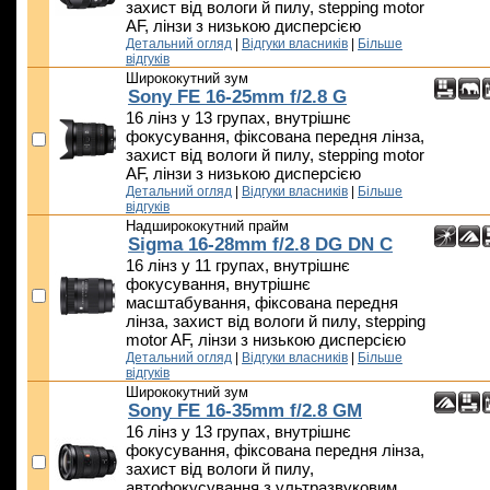
захист від вологи й пилу, stepping motor
AF, лінзи з низькою дисперсією
Детальний огляд
|
Відгуки власників
|
Більше
відгуків
Ширококутний зум
Sony FE 16-25mm f/2.8 G
16 лінз у 13 групах, внутрішнє
фокусування, фіксована передня лінза,
захист від вологи й пилу, stepping motor
AF, лінзи з низькою дисперсією
Детальний огляд
|
Відгуки власників
|
Більше
відгуків
Надширококутний прайм
Sigma 16-28mm f/2.8 DG DN C
16 лінз у 11 групах, внутрішнє
фокусування, внутрішнє
масштабування, фіксована передня
лінза, захист від вологи й пилу, stepping
motor AF, лінзи з низькою дисперсією
Детальний огляд
|
Відгуки власників
|
Більше
відгуків
Ширококутний зум
Sony FE 16-35mm f/2.8 GM
16 лінз у 13 групах, внутрішнє
фокусування, фіксована передня лінза,
захист від вологи й пилу,
автофокусування з ультразвуковим