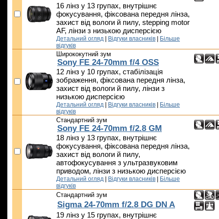
16 лінз у 13 групах, внутрішнє
фокусування, фіксована передня лінза,
захист від вологи й пилу, stepping motor
AF, лінзи з низькою дисперсією
Детальний огляд
|
Відгуки власників
|
Більше
відгуків
Ширококутний зум
Sony FE 24-70mm f/4 OSS
12 лінз у 10 групах, стабілізація
зображення, фіксована передня лінза,
захист від вологи й пилу, лінзи з
низькою дисперсією
Детальний огляд
|
Відгуки власників
|
Більше
відгуків
Стандартний зум
Sony FE 24-70mm f/2.8 GM
18 лінз у 13 групах, внутрішнє
фокусування, фіксована передня лінза,
захист від вологи й пилу,
автофокусування з ультразвуковим
приводом, лінзи з низькою дисперсією
Детальний огляд
|
Відгуки власників
|
Більше
відгуків
Стандартний зум
Sigma 24-70mm f/2.8 DG DN A
19 лінз у 15 групах, внутрішнє