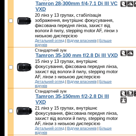
Tamron 28-300mm f/4-7.1 Di III VC
VXD
20 лінз у 13 групах, стабілізація
зображення, внутрішнє фокусування,
фіксована передня лінза, захист від
вологи й пилу, stepping motor AF, лінзи з
низькою дисперсією
Детальний огляд
|
Відгуки власників
|
Більше
відгуків
Стандартний зум
Tamron 35-100 mm f/2.8 Di III VXD
15 лінз у 13 групах, внутрішнє
фокусування, фіксована передня лінза,
захист від вологи й пилу, stepping motor
AF, лінзи з низькою дисперсією
Детальний огляд
|
Відгуки власників
|
Більше
відгуків
Стандартний зум
Tamron 35-150mm f/2-2.8 Di III
VXD
21 лінз у 15 групах, внутрішнє
фокусування, фіксована передня лінза,
захист від вологи й пилу, stepping motor
AF, лінзи з низькою дисперсією
Детальний огляд
|
Відгуки власників
|
Більше
відгуків