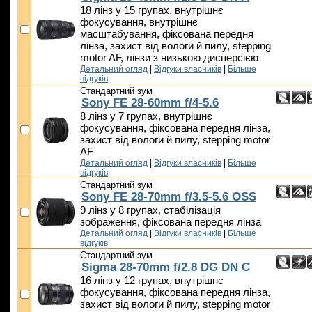
18 лінз у 15 групах, внутрішнє
фокусування, внутрішнє
масштабування, фіксована передня
лінза, захист від вологи й пилу, stepping
motor AF, лінзи з низькою дисперсією
Детальний огляд
|
Відгуки власників
|
Більше
відгуків
Стандартний зум
Sony FE 28-60mm f/4-5.6
8 лінз у 7 групах, внутрішнє
фокусування, фіксована передня лінза,
захист від вологи й пилу, stepping motor
AF
Детальний огляд
|
Відгуки власників
|
Більше
відгуків
Стандартний зум
Sony FE 28-70mm f/3.5-5.6 OSS
9 лінз у 8 групах, стабілізація
зображення, фіксована передня лінза
Детальний огляд
|
Відгуки власників
|
Більше
відгуків
Стандартний зум
Sigma 28-70mm f/2.8 DG DN C
16 лінз у 12 групах, внутрішнє
фокусування, фіксована передня лінза,
захист від вологи й пилу, stepping motor