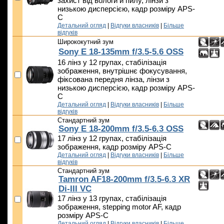
захист від вологи й пилу, лінзи з
низькою дисперсією, кадр розміру APS-
C
Детальний огляд
|
Відгуки власників
|
Більше
відгуків
Ширококутний зум
Sony E 18-135mm f/3.5-5.6 OSS
16 лінз у 12 групах, стабілізація
зображення, внутрішнє фокусування,
фіксована передня лінза, лінзи з
низькою дисперсією, кадр розміру APS-
C
Детальний огляд
|
Відгуки власників
|
Більше
відгуків
Стандартний зум
Sony E 18-200mm f/3.5-6.3 OSS
17 лінз у 12 групах, стабілізація
зображення, кадр розміру APS-C
Детальний огляд
|
Відгуки власників
|
Більше
відгуків
Стандартний зум
Tamron AF18-200mm f/3.5-6.3 XR
Di-III VC
17 лінз у 13 групах, стабілізація
зображення, stepping motor AF, кадр
розміру APS-C
Детальний огляд
|
Відгуки власників
|
Більше