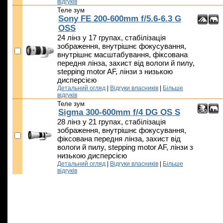
відгуків
Теле зум
Sony FE 200-600mm f/5.6-6.3 G
OSS
24 лінз у 17 групах, стабілізація
зображення, внутрішнє фокусування,
внутрішнє масштабування, фіксована
передня лінза, захист від вологи й пилу,
stepping motor AF, лінзи з низькою
дисперсією
Детальний огляд
|
Відгуки власників
|
Більше
відгуків
Теле зум
Sigma 300-600mm f/4 DG OS S
28 лінз у 21 групах, стабілізація
зображення, внутрішнє фокусування,
фіксована передня лінза, захист від
вологи й пилу, stepping motor AF, лінзи з
низькою дисперсією
Детальний огляд
|
Відгуки власників
|
Більше
відгуків