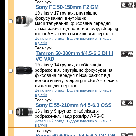
Теле зум
Sony FE 50-150mm F2 GM
19 лінз у 17 групах, внутрішнє
фокусування, внутрішнє
масштабування, фіксована передня
лінза, захист від вологи й пилу, stepping
motor AF, лінзи з низькою дисперсією
Детальний огляд
|
Відгуки власників
|
Більше
відгуків
Теле зум
Tamron 50-300mm f/4.5-6.3 Di III
VC VXD
19 лінз у 14 групах, стабілізація
зображення, внутрішнє фокусування,
фіксована передня лінза, захист від
вологи й пилу, stepping motor AF, лінзи з
низькою дисперсією
Детальний огляд
|
Відгуки власників
|
Більше
відгуків
Теле зум
Sony E 55-210mm f/4.5-6.3 OSS
13 лінз у 9 групах, стабілізація
зображення, кадр розміру APS-C
Детальний огляд
|
Відгуки власників
|
Більше
відгуків
Теле зум
Sigma 60-600mm f/4.5-6.3 DG DN