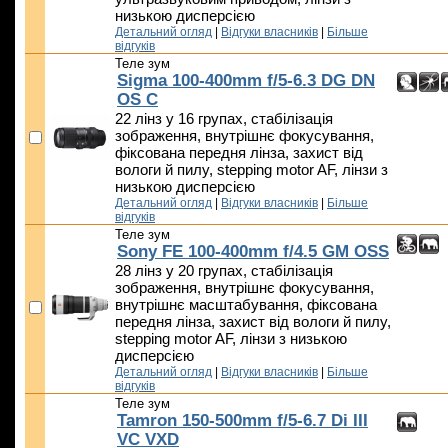
низькою дисперсією
Детальний огляд
|
Відгуки власників
|
Більше
відгуків
Теле зум
Sigma 100-400mm f/5-6.3 DG DN
OS C
22 лінз у 16 групах, стабілізація
зображення, внутрішнє фокусування,
фіксована передня лінза, захист від
вологи й пилу, stepping motor AF, лінзи з
низькою дисперсією
Детальний огляд
|
Відгуки власників
|
Більше
відгуків
Теле зум
Sony FE 100-400mm f/4.5 GM OSS
28 лінз у 20 групах, стабілізація
зображення, внутрішнє фокусування,
внутрішнє масштабування, фіксована
передня лінза, захист від вологи й пилу,
stepping motor AF, лінзи з низькою
дисперсією
Детальний огляд
|
Відгуки власників
|
Більше
відгуків
Теле зум
Tamron 150-500mm f/5-6.7 Di III
VC VXD