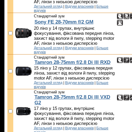
AF, лінзи з низькою дисперсією
Детальний огляд
|
Відгуки власників
|
Більше
відгуків
Стандартний зум
Sony FE 28-70mm f/2 GM
20 лінз у 14 групах, внутрішнє
фокусування, фіксована передня лінза,
захист від вологи й пилу, stepping motor
AF, лінзи з низькою дисперсією
Детальний огляд
|
Відгуки власників
|
Більше
відгуків
Стандартний зум
Tamron 28-75mm f/2.8 Di III RXD
15 лінз у 12 групах, фіксована передня
лінза, захист від вологи й пилу, stepping
motor AF, лінзи з низькою дисперсією
Детальний огляд
|
Відгуки власників
|
Більше
відгуків
Стандартний зум
Tamron 28-75mm f/2.8 Di III VXD
G2
17 лінз у 15 групах, внутрішнє
фокусування, фіксована передня лінза,
захист від вологи й пилу, stepping motor
AF, лінзи з низькою дисперсією
Детальний огляд
|
Відгуки власників
|
Більше