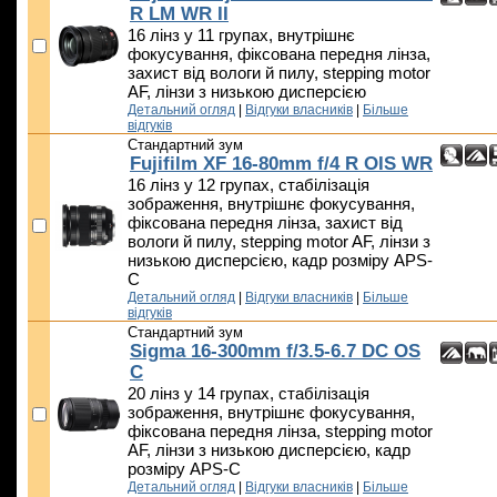
R LM WR II
16 лінз у 11 групах, внутрішнє
фокусування, фіксована передня лінза,
захист від вологи й пилу, stepping motor
AF, лінзи з низькою дисперсією
Детальний огляд
|
Відгуки власників
|
Більше
відгуків
Стандартний зум
Fujifilm XF 16-80mm f/4 R OIS WR
16 лінз у 12 групах, стабілізація
зображення, внутрішнє фокусування,
фіксована передня лінза, захист від
вологи й пилу, stepping motor AF, лінзи з
низькою дисперсією, кадр розміру APS-
C
Детальний огляд
|
Відгуки власників
|
Більше
відгуків
Стандартний зум
Sigma 16-300mm f/3.5-6.7 DC OS
C
20 лінз у 14 групах, стабілізація
зображення, внутрішнє фокусування,
фіксована передня лінза, stepping motor
AF, лінзи з низькою дисперсією, кадр
розміру APS-C
Детальний огляд
|
Відгуки власників
|
Більше