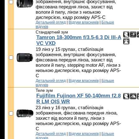
зображення, внутрішнє фокусування,
фіксована передня лінза, захист від
вологи й пилу, лінзи з низькою
дисперсією, кадр розміру APS-C
Детальний огляд
|
Відгуки власників
|
Більше
відгуків
Стандартний зум
Tamron 18-300mm f/3.5-6.3 Di III-A
VC VXD
19 лінз у 15 групах, стабілізація
зображення, внутрішнє фокусування,
фіксована передня лінза, захист від
вологи й пилу, stepping motor AF, лінзи з
низькою дисперсією, кадр розміру APS-
C
Детальний огляд
|
Відгуки власників
|
Більше
відгуків
Теле зум
Fujifilm Fujinon XF 50-140mm f2.8
R LM OIS WR
23 лінз у 16 групах, стабілізація
зображення, фіксована передня лінза,
захист від вологи й пилу, лінзи з
низькою дисперсією, кадр розміру APS-
C
Детальний огляд
|
Відгуки власників
|
Більше
відгуків