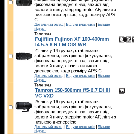
фіксована передня лінза, захист від
вологи й пилу, stepping motor AF, лінзи з
низькою дисперсією, кадр розміру APS-
C
Детальний огляд
|
Відгуки власників
|
Більше
відгуків
Теле зум
Fujifilm Fujinon XF 100-400mm
f4.5-5.6 R LM OIS WR
21 лінз у 14 групах, стабілізація
зображення, внутрішнє фокусування,
фіксована передня лінза, захист від
вологи й пилу, лінзи з низькою
дисперсією, кадр розміру APS-C
Детальний огляд
|
Відгуки власників
|
Більше
відгуків
Теле зум
Tamron 150-500mm f/5-6.7 Di III
VC VXD
25 лінз у 16 групах, стабілізація
зображення, внутрішнє фокусування,
фіксована передня лінза, захист від
вологи й пилу, stepping motor AF, лінзи з
низькою дисперсією
Детальний огляд
|
Відгуки власників
|
Більше
відгуків