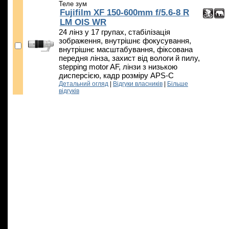
Теле зум
Fujifilm XF 150-600mm f/5.6-8 R
LM OIS WR
24 лінз у 17 групах, стабілізація
зображення, внутрішнє фокусування,
внутрішнє масштабування, фіксована
передня лінза, захист від вологи й пилу,
stepping motor AF, лінзи з низькою
дисперсією, кадр розміру APS-C
Детальний огляд
|
Відгуки власників
|
Більше
відгуків