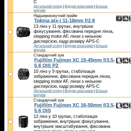
C
Детальний огляд
|
Відгуки власників
|
Більше
відгуків
Надширококутний прайм
Tokina atx-i 11-18mm f/2.8
13 лінз у 11 групах, внутрішнє
фокусування, фіксована передня лінза,
stepping motor AF, лінзи з низькою
дисперсією, кадр розміру APS-C
Детальний огляд
|
Відгуки власників
|
Більше
відгуків
Стандартний зум
Fujifilm Fujinon XC 15-45mm f/3.5-
5.6 OIS PZ
10 лінз у 9 групах, стабілізація
зображення, фіксована передня лінза,
stepping motor AF, лінзи з низькою
дисперсією, кадр розміру APS-C
Детальний огляд
|
Відгуки власників
|
Більше
відгуків
Стандартний зум
Fujifilm Fujinon XC 16-50mm f/3.5-
5.6 OIS
12 лінз у 10 групах, стабілізація
зображення, внутрішнє фокусування,
внутрішнє масштабування, фіксована