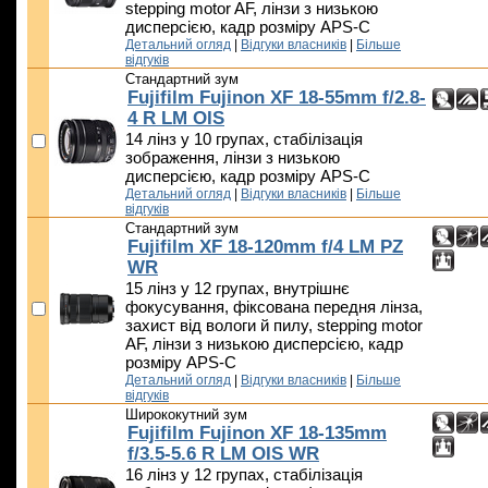
stepping motor AF, лінзи з низькою
дисперсією, кадр розміру APS-C
Детальний огляд
|
Відгуки власників
|
Більше
відгуків
Стандартний зум
Fujifilm Fujinon XF 18-55mm f/2.8-
4 R LM OIS
14 лінз у 10 групах, стабілізація
зображення, лінзи з низькою
дисперсією, кадр розміру APS-C
Детальний огляд
|
Відгуки власників
|
Більше
відгуків
Стандартний зум
Fujifilm XF 18-120mm f/4 LM PZ
WR
15 лінз у 12 групах, внутрішнє
фокусування, фіксована передня лінза,
захист від вологи й пилу, stepping motor
AF, лінзи з низькою дисперсією, кадр
розміру APS-C
Детальний огляд
|
Відгуки власників
|
Більше
відгуків
Ширококутний зум
Fujifilm Fujinon XF 18-135mm
f/3.5-5.6 R LM OIS WR
16 лінз у 12 групах, стабілізація