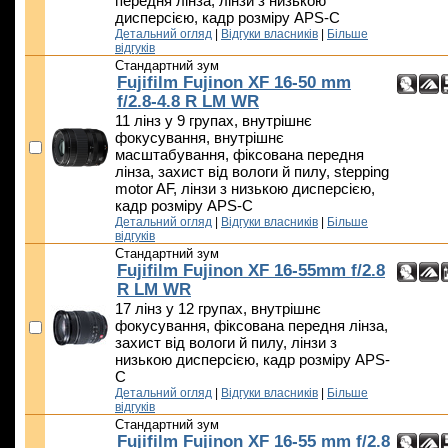
передня лінза, лінзи з низькою
дисперсією, кадр розміру APS-C
Детальний огляд
|
Відгуки власників
|
Більше
відгуків
Стандартний зум
Fujifilm Fujinon XF 16-50 mm
f/2.8-4.8 R LM WR
11 лінз у 9 групах, внутрішнє
фокусування, внутрішнє
масштабування, фіксована передня
лінза, захист від вологи й пилу, stepping
motor AF, лінзи з низькою дисперсією,
кадр розміру APS-C
Детальний огляд
|
Відгуки власників
|
Більше
відгуків
Стандартний зум
Fujifilm Fujinon XF 16-55mm f/2.8
R LM WR
17 лінз у 12 групах, внутрішнє
фокусування, фіксована передня лінза,
захист від вологи й пилу, лінзи з
низькою дисперсією, кадр розміру APS-
C
Детальний огляд
|
Відгуки власників
|
Більше
відгуків
Стандартний зум
Fujifilm Fujinon XF 16-55 mm f/2.8