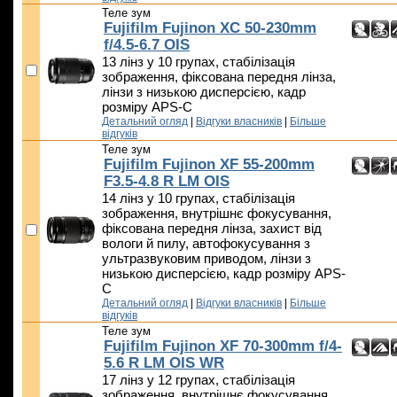
Теле зум
Fujifilm Fujinon XC 50-230mm
f/4.5-6.7 OIS
13 лінз у 10 групах, стабілізація
зображення, фіксована передня лінза,
лінзи з низькою дисперсією, кадр
розміру APS-C
Детальний огляд
|
Відгуки власників
|
Більше
відгуків
Теле зум
Fujifilm Fujinon XF 55-200mm
F3.5-4.8 R LM OIS
14 лінз у 10 групах, стабілізація
зображення, внутрішнє фокусування,
фіксована передня лінза, захист від
вологи й пилу, автофокусування з
ультразвуковим приводом, лінзи з
низькою дисперсією, кадр розміру APS-
C
Детальний огляд
|
Відгуки власників
|
Більше
відгуків
Теле зум
Fujifilm Fujinon XF 70-300mm f/4-
5.6 R LM OIS WR
17 лінз у 12 групах, стабілізація
зображення, внутрішнє фокусування,