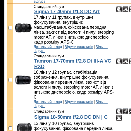
відгуків
Стандартний зум
Sigma 17-40mm f/1.8 DC Art
17 лінз у 11 групах, внутрішнє
фокусування, внутрішнє
масштабування, фіксована передня
лінза, захист від вологи й пилу, stepping
motor AF, лінзи з низькою дисперсією,
кадр розміру APS-C
Детальний огляд
|
Відгуки власників
|
Більше
відгуків
Стандартний зум
Tamron 17-70mm f/2.8 Di III-A VC
RXD
16 лінз у 12 групах, стабілізація
зображення, внутрішнє фокусування,
фіксована передня лінза, захист від
вологи й пилу, stepping motor AF, лінзи з
низькою дисперсією, кадр розміру APS-
C
Детальний огляд
|
Відгуки власників
|
Більше
відгуків
Стандартний зум
Sigma 18-50mm f/2.8 DC DN | C
13 лінз у 10 групах, внутрішнє
фокусування, фіксована передня лінза,