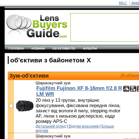
MILC
digit
ГОЛОВНА
НОВИНИ
ОБ'ЄКТИВИ ПО
ФІЛЬТРИ
об'єктиви з байонетом X
Зум-об'єктиви
26 об'єкт
Ширококутний зум
Fujifilm Fujinon XF 8-16mm f/2.8 R
LM WR
20 лінз у 13 групах, внутрішнє
фокусування, фіксована передня лінза,
захист від вологи й пилу, stepping motor
AF, лінзи з низькою дисперсією, кадр
розміру APS-C
Детальний огляд
|
Відгуки власників
|
Більше
відгуків
Ширококутний зум