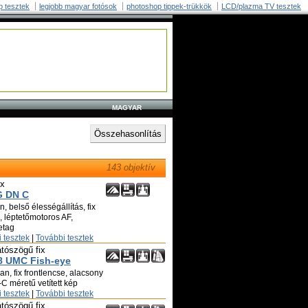
p tesztek
legjobb magyar fotósok
photoshop tippek-trükkök
LCD/plazma TV tesztek
MAGYAR
143 objektív
ix
G DN C
, belső élességállítás, fix
ó, léptetőmotoros AF,
etag
 tesztek
|
További tesztek
átószögű fix
8 UMC Fish-eye
n, fix frontlencse, alacsony
C méretű vetített kép
 tesztek
|
További tesztek
átószögű fix