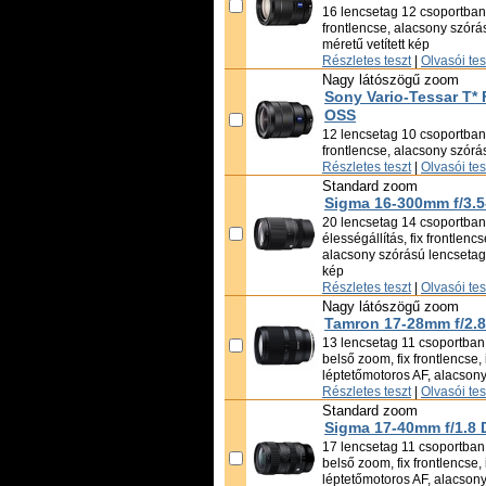
16 lencsetag 12 csoportban, 
frontlencse, alacsony szór
méretű vetített kép
Részletes teszt
|
Olvasói te
Nagy látószögű zoom
Sony Vario-Tessar T*
OSS
12 lencsetag 10 csoportban, 
frontlencse, alacsony szórá
Részletes teszt
|
Olvasói te
Standard zoom
Sigma 16-300mm f/3.5
20 lencsetag 14 csoportban,
élességállítás, fix frontlenc
alacsony szórású lencsetag,
kép
Részletes teszt
|
Olvasói te
Nagy látószögű zoom
Tamron 17-28mm f/2.8 
13 lencsetag 11 csoportban,
belső zoom, fix frontlencse, 
léptetőmotoros AF, alacson
Részletes teszt
|
Olvasói te
Standard zoom
Sigma 17-40mm f/1.8 
17 lencsetag 11 csoportban,
belső zoom, fix frontlencse, 
léptetőmotoros AF, alacsony