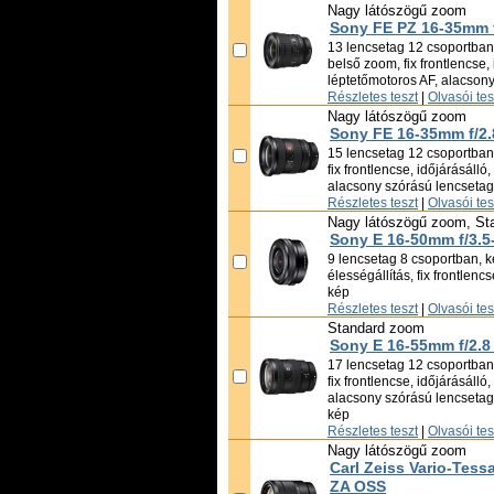
Nagy látószögű zoom
Sony FE PZ 16-35mm 
13 lencsetag 12 csoportban,
belső zoom, fix frontlencse, 
léptetőmotoros AF, alacson
Részletes teszt
|
Olvasói te
Nagy látószögű zoom
Sony FE 16-35mm f/2.
15 lencsetag 12 csoportban,
fix frontlencse, időjárásálló
alacsony szórású lencsetag
Részletes teszt
|
Olvasói te
Nagy látószögű zoom, St
Sony E 16-50mm f/3.5
9 lencsetag 8 csoportban, k
élességállítás, fix frontlenc
kép
Részletes teszt
|
Olvasói te
Standard zoom
Sony E 16-55mm f/2.8
17 lencsetag 12 csoportban,
fix frontlencse, időjárásálló
alacsony szórású lencsetag,
kép
Részletes teszt
|
Olvasói te
Nagy látószögű zoom
Carl Zeiss Vario-Tess
ZA OSS