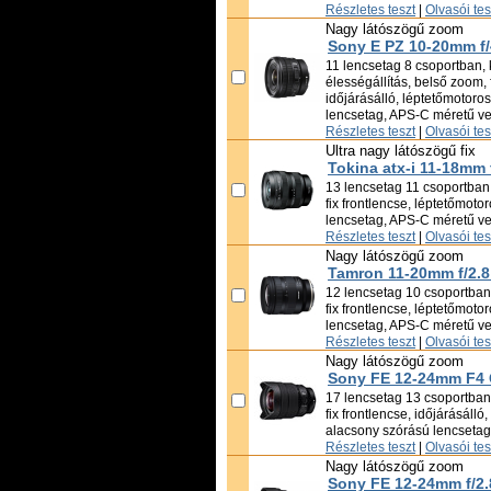
Részletes teszt
|
Olvasói te
Nagy látószögű zoom
Sony E PZ 10-20mm f
11 lencsetag 8 csoportban, 
élességállítás, belső zoom, f
időjárásálló, léptetőmotoro
lencsetag, APS-C méretű vet
Részletes teszt
|
Olvasói te
Ultra nagy látószögű fix
Tokina atx-i 11-18mm 
13 lencsetag 11 csoportban,
fix frontlencse, léptetőmoto
lencsetag, APS-C méretű vet
Részletes teszt
|
Olvasói te
Nagy látószögű zoom
Tamron 11-20mm f/2.8 
12 lencsetag 10 csoportban,
fix frontlencse, léptetőmoto
lencsetag, APS-C méretű vet
Részletes teszt
|
Olvasói te
Nagy látószögű zoom
Sony FE 12-24mm F4
17 lencsetag 13 csoportban,
fix frontlencse, időjárásálló
alacsony szórású lencsetag
Részletes teszt
|
Olvasói te
Nagy látószögű zoom
Sony FE 12-24mm f/2