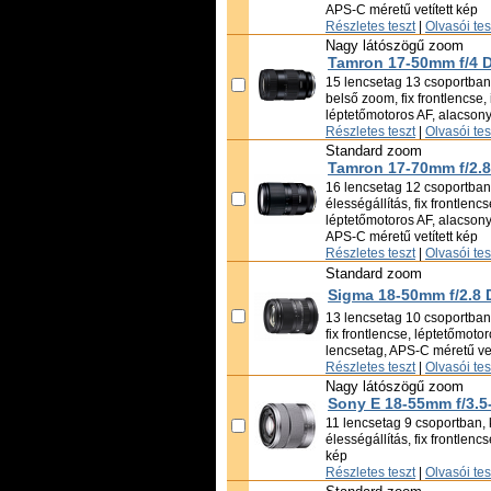
APS-C méretű vetített kép
Részletes teszt
|
Olvasói te
Nagy látószögű zoom
Tamron 17-50mm f/4 Di
15 lencsetag 13 csoportban,
belső zoom, fix frontlencse, 
léptetőmotoros AF, alacson
Részletes teszt
|
Olvasói te
Standard zoom
Tamron 17-70mm f/2.8 
16 lencsetag 12 csoportban,
élességállítás, fix frontlencs
léptetőmotoros AF, alacsony
APS-C méretű vetített kép
Részletes teszt
|
Olvasói te
Standard zoom
Sigma 18-50mm f/2.8 
13 lencsetag 10 csoportban,
fix frontlencse, léptetőmoto
lencsetag, APS-C méretű vet
Részletes teszt
|
Olvasói te
Nagy látószögű zoom
Sony E 18-55mm f/3.5
11 lencsetag 9 csoportban, 
élességállítás, fix frontlenc
kép
Részletes teszt
|
Olvasói te