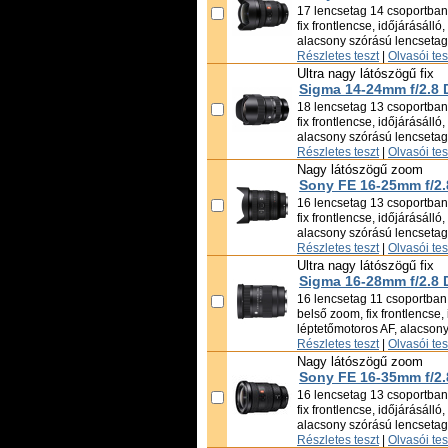
17 lencsetag 14 csoportban,
fix frontlencse, időjárásálló
alacsony szórású lencsetag
Részletes teszt
|
Olvasói te
Ultra nagy látószögű fix
Sigma 14-24mm f/2.8
18 lencsetag 13 csoportban,
fix frontlencse, időjárásálló
alacsony szórású lencsetag
Részletes teszt
|
Olvasói te
Nagy látószögű zoom
Sony FE 16-25mm f/2.
16 lencsetag 13 csoportban,
fix frontlencse, időjárásálló
alacsony szórású lencsetag
Részletes teszt
|
Olvasói te
Ultra nagy látószögű fix
Sigma 16-28mm f/2.8
16 lencsetag 11 csoportban,
belső zoom, fix frontlencse, 
léptetőmotoros AF, alacson
Részletes teszt
|
Olvasói te
Nagy látószögű zoom
Sony FE 16-35mm f/2
16 lencsetag 13 csoportban,
fix frontlencse, időjárásálló
alacsony szórású lencsetag
Részletes teszt
|
Olvasói te