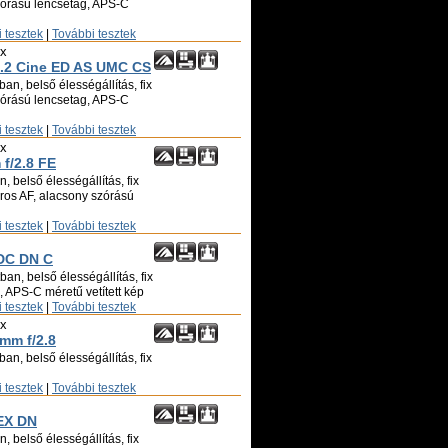
zórású lencsetag, APS-C
 tesztek
|
További tesztek
ix
2 Cine ED AS UMC CS
an, belső élességállítás, fix
zórású lencsetag, APS-C
 tesztek
|
További tesztek
ix
f/2.8 FE
, belső élességállítás, fix
oros AF, alacsony szórású
 tesztek
|
További tesztek
 DC DN C
an, belső élességállítás, fix
ó, APS-C méretű vetített kép
 tesztek
|
További tesztek
ix
8mm f/2.8
an, belső élességállítás, fix
 tesztek
|
További tesztek
EX DN
, belső élességállítás, fix