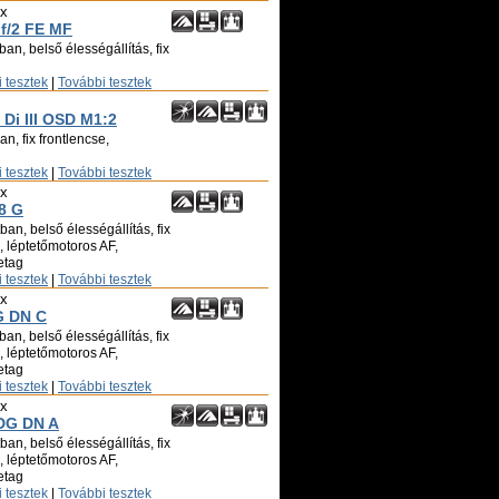
ix
 f/2 FE MF
an, belső élességállítás, fix
 tesztek
|
További tesztek
Di III OSD M1:2
n, fix frontlencse,
 tesztek
|
További tesztek
ix
8 G
an, belső élességállítás, fix
ó, léptetőmotoros AF,
etag
 tesztek
|
További tesztek
ix
G DN C
an, belső élességállítás, fix
ó, léptetőmotoros AF,
etag
 tesztek
|
További tesztek
ix
 DG DN A
an, belső élességállítás, fix
ó, léptetőmotoros AF,
etag
 tesztek
|
További tesztek