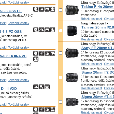
sztek
|
További tesztek
Ultra nagy látószögű f
Tokina Firin 20mm
5-6.3 OSS LE
13 lencsetag 11 csoportb
frontlencse
, képstabilizálás, APS-C
Részletes teszt
|
Olvasói
sztek
|
További tesztek
Nagy látószögű fix
Tamron 20mm f/2.8 
5-6.3 PZ OSS
10 lencsetag 9 csoportba
időjárásálló
képstabilizálás, fix
Részletes teszt
|
Olvasói
ású lencsetag, APS-C
Ultra nagy látószögű f
sztek
|
További tesztek
Sony FE 20mm f/1.
14 lencsetag 12 csoportb
-6.3 Di III-A VC
frontlencse, időjárásáll
alacsony szórású lencs
Részletes teszt
|
Olvasói
 képstabilizálás, belső
Ultra nagy látószögű f
e, időjárásálló,
Sigma 20mm f/2 D
 szórású lencsetag,
13 lencsetag 11 csoportb
sztek
|
További tesztek
frontlencse, időjárásáll
alacsony szórású lencs
Di III VXD
Részletes teszt
|
Olvasói
Ultra nagy látószögű f
 belső élességállítás,
Sigma 20mm f/1.4
ros AF, alacsony szórású
17 lencsetag 15 csoportb
sztek
|
További tesztek
frontlencse, időjárásáll
alacsony szórású lencs
Részletes teszt
|
Olvasói