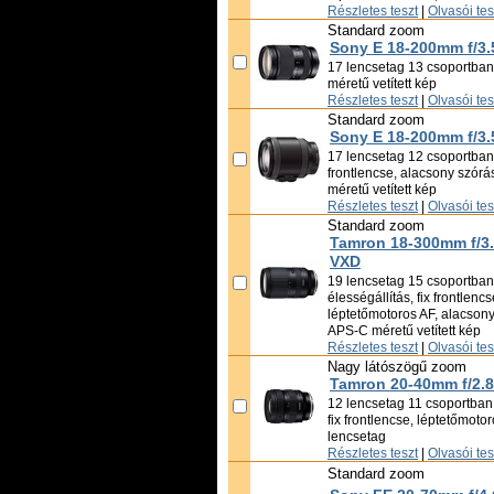
Részletes teszt
|
Olvasói te
Standard zoom
Sony E 18-200mm f/3.
17 lencsetag 13 csoportban
méretű vetített kép
Részletes teszt
|
Olvasói te
Standard zoom
Sony E 18-200mm f/3.
17 lencsetag 12 csoportban, 
frontlencse, alacsony szór
méretű vetített kép
Részletes teszt
|
Olvasói te
Standard zoom
Tamron 18-300mm f/3.5
VXD
19 lencsetag 15 csoportban,
élességállítás, fix frontlencs
léptetőmotoros AF, alacsony
APS-C méretű vetített kép
Részletes teszt
|
Olvasói te
Nagy látószögű zoom
Tamron 20-40mm f/2.8 
12 lencsetag 11 csoportban,
fix frontlencse, léptetőmoto
lencsetag
Részletes teszt
|
Olvasói te
Standard zoom