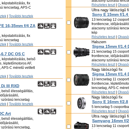
alacsony szórású lencs
képstabilizálás, fix
Részletes teszt
|
Olvasói
ású lencsetag, APS-C
Ultra nagy látószögű f
Sony E 15mm f/1.4
sztek
|
További tesztek
13 lencsetag 12 csoportb
frontlencse, időjárásáll
 FE 16-35mm f/4 ZA
alacsony szórású lencse
kép
képstabilizálás, fix
Részletes teszt
|
Olvasói
sú lencsetag
Halszem
sztek
|
További tesztek
Sigma 15mm f/1.4 
21 lencsetag 15 csoportb
-6.7 DC OS C
frontlencse, időjárásáll
 képstabilizálás, belső
alacsony szórású lencs
se, léptetőmotoros AF,
Részletes teszt
|
Olvasói
 APS-C méretű vetített
Nagy látószögű fix
Sigma 15mm f/1.4 
sztek
|
További tesztek
13 lencsetag 11 csoportb
frontlencse, léptetőmot
Di III RXD
lencsetag, APS-C méretű
 belső élességállítás,
Részletes teszt
|
Olvasói
időjárásálló,
Nagy látószögű fix
y szórású lencsetag
Sony E 16mm f/2.8
sztek
|
További tesztek
5 lencsetag 5 csoportba
Részletes teszt
|
Olvasói
DC Art
Ultra nagy látószögű f
 belső élességállítás,
Samyang 16mm f/2
időjárásálló,
13 lencsetag 11 csoportb
 szórású lencsetag,