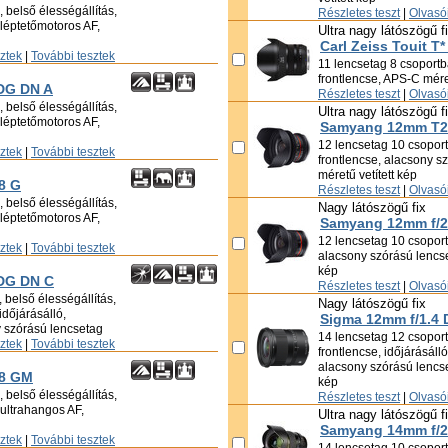
 belső élességállítás,
Részletes teszt
|
Olvasói
, léptetőmotoros AF,
Ultra nagy látószögű f
Carl Zeiss Touit T*
sztek
|
További tesztek
11 lencsetag 8 csoportba
frontlencse, APS-C méret
 DG DN A
Részletes teszt
|
Olvasói
 belső élességállítás,
Ultra nagy látószögű f
, léptetőmotoros AF,
Samyang 12mm T2.
12 lencsetag 10 csoportb
sztek
|
További tesztek
frontlencse, alacsony s
méretű vetített kép
8 G
Részletes teszt
|
Olvasói
 belső élességállítás,
Nagy látószögű fix
, léptetőmotoros AF,
Samyang 12mm f/2
12 lencsetag 10 csoportb
sztek
|
További tesztek
alacsony szórású lencse
kép
 DG DN C
Részletes teszt
|
Olvasói
 belső élességállítás,
Nagy látószögű fix
időjárásálló,
Sigma 12mm f/1.4 
y szórású lencsetag
14 lencsetag 12 csoportb
sztek
|
További tesztek
frontlencse, időjárásáll
alacsony szórású lencse
.8 GM
kép
 belső élességállítás,
Részletes teszt
|
Olvasói
, ultrahangos AF,
Ultra nagy látószögű f
Samyang 14mm f/2
sztek
|
További tesztek