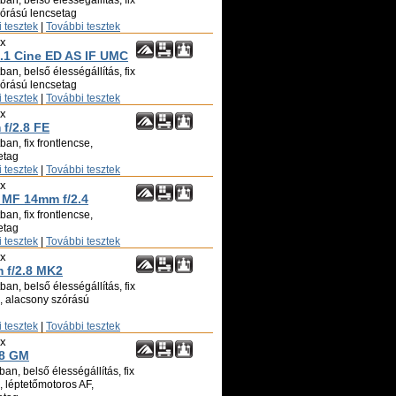
an, belső élességállítás, fix
zórású lencsetag
 tesztek
|
További tesztek
ix
1 Cine ED AS IF UMC
an, belső élességállítás, fix
zórású lencsetag
 tesztek
|
További tesztek
ix
f/2.8 FE
an, fix frontlencse,
etag
 tesztek
|
További tesztek
ix
MF 14mm f/2.4
an, fix frontlencse,
etag
 tesztek
|
További tesztek
ix
f/2.8 MK2
an, belső élességállítás, fix
ó, alacsony szórású
 tesztek
|
További tesztek
ix
.8 GM
an, belső élességállítás, fix
ó, léptetőmotoros AF,