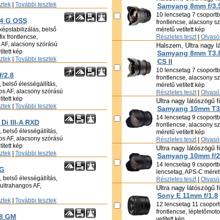
sztek
|
További tesztek
Samyang 8mm f/3.5
10 lencsetag 7 csoportba
/4 G OSS
frontlencse, alacsony s
képstabilizálás, belső
méretű vetített kép
ix frontlencse,
Részletes teszt
|
Olvasói
s AF, alacsony szórású
Halszem, Ultra nagy l
ített kép
Samyang 8mm T3.8
sztek
|
További tesztek
CS II
10 lencsetag 7 csoportba
f/2.8
frontlencse, alacsony s
 belső élességállítás,
méretű vetített kép
ros AF, alacsony szórású
Részletes teszt
|
Olvasói
ített kép
Ultra nagy látószögű f
sztek
|
További tesztek
Samyang 10mm T3.
14 lencsetag 9 csoportba
Di III-A RXD
frontlencse, alacsony s
 belső élességállítás,
méretű vetített kép
ros AF, alacsony szórású
Részletes teszt
|
Olvasói
ített kép
Ultra nagy látószögű f
sztek
|
További tesztek
Samyang 10mm f/2
14 lencsetag 9 csoport
 G
lencsetag, APS-C méretű
 belső élességállítás,
Részletes teszt
|
Olvasói
, ultrahangos AF,
Ultra nagy látószögű f
Sony E 11mm f/1.8
sztek
|
További tesztek
12 lencsetag 11 csoportb
frontlencse, léptetőmot
.8 GM
vetített kép