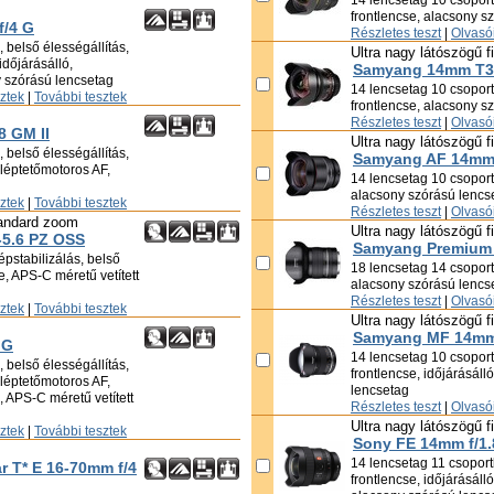
14 lencsetag 10 csoportb
frontlencse, alacsony s
f/4 G
Részletes teszt
|
Olvasói
 belső élességállítás,
Ultra nagy látószögű f
időjárásálló,
Samyang 14mm T3.
y szórású lencsetag
14 lencsetag 10 csoportb
sztek
|
További tesztek
frontlencse, alacsony s
Részletes teszt
|
Olvasói
8 GM II
Ultra nagy látószögű f
 belső élességállítás,
Samyang AF 14mm 
, léptetőmotoros AF,
14 lencsetag 10 csoportb
alacsony szórású lencs
sztek
|
További tesztek
Részletes teszt
|
Olvasói
andard zoom
Ultra nagy látószögű f
-5.6 PZ OSS
Samyang Premium 
épstabilizálás, belső
18 lencsetag 14 csoportb
se, APS-C méretű vetített
alacsony szórású lencs
Részletes teszt
|
Olvasói
sztek
|
További tesztek
Ultra nagy látószögű f
Samyang MF 14mm 
 G
14 lencsetag 10 csoportb
 belső élességállítás,
frontlencse, időjárásáll
, léptetőmotoros AF,
lencsetag
 APS-C méretű vetített
Részletes teszt
|
Olvasói
Ultra nagy látószögű f
sztek
|
További tesztek
Sony FE 14mm f/1
14 lencsetag 11 csoportb
ar T* E 16-70mm f/4
frontlencse, időjárásáll