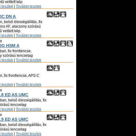
ű vetített kép
 tesztek
|
További tesztek
DC DN A
, belső élességállítás, fix
oros AF, alacsony szórású
 vetített kép
 tesztek
|
További tesztek
ix
 DG HSM A
an, fix frontlencse,
ny szórású lencsetag
 tesztek
|
További tesztek
, fix frontlencse, APS-C
 tesztek
|
További tesztek
ix
.8 ED AS UMC
an, belső élességállítás, fix
zórású lencsetag
 tesztek
|
További tesztek
ix
.9 ED AS UMC
an, belső élességállítás, fix
zórású lencsetag
 tesztek
|
További tesztek