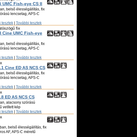
 UMC Fish-eye CS II
n, belső élességállítás, fix
zórású lencsetag, APS-C
 tesztek
|
További tesztek
átószögű fix
 Cine UMC Fish-eye
n, belső élességállítás, fix
zórású lencsetag, APS-C
 tesztek
|
További tesztek
ix
1 Cine ED AS NCS CS
n, belső élességállítás, fix
zórású lencsetag, APS-C
 tesztek
|
További tesztek
ix
.8 ED AS NCS CS
ban, alacsony szórású
 vetített kép
 tesztek
|
További tesztek
ix
an, belső élességállítás, fix
oros AF, APS-C méretű