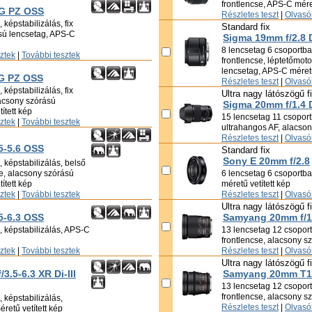
frontlencse, APS-C méret
 G PZ OSS
Részletes teszt
|
Olvasói
képstabilizálás, fix
Standard fix
ású lencsetag, APS-C
Sigma 19mm f/2.8 
8 lencsetag 6 csoportban
sztek
|
További tesztek
frontlencse, léptetőmot
lencsetag, APS-C méretű
 G PZ OSS
Részletes teszt
|
Olvasói
képstabilizálás, fix
Ultra nagy látószögű f
lacsony szórású
Sigma 20mm f/1.4
ített kép
15 lencsetag 11 csoportb
sztek
|
További tesztek
ultrahangos AF, alacso
Részletes teszt
|
Olvasói
5-5.6 OSS
Standard fix
Sony E 20mm f/2.8
 képstabilizálás, belső
cse, alacsony szórású
6 lencsetag 6 csoportban
ített kép
méretű vetített kép
sztek
|
További tesztek
Részletes teszt
|
Olvasói
Ultra nagy látószögű f
5-6.3 OSS
Samyang 20mm f/1
, képstabilizálás, APS-C
13 lencsetag 12 csoportb
frontlencse, alacsony s
sztek
|
További tesztek
Részletes teszt
|
Olvasói
Ultra nagy látószögű f
.5-6.3 XR Di-III
Samyang 20mm T1
13 lencsetag 12 csoportb
frontlencse, alacsony s
 képstabilizálás,
Részletes teszt
|
Olvasói
retű vetített kép