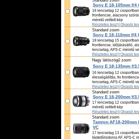
Standard zoom
Sony E 18-105mm f/4
16 lencsetag 12 csoportban, 
frontlencse, alacsony szór
méretű vetített kép
Részletes teszt
|
Olvasói te
Standard zoom
Sony E 18-110mm f/4
18 lencsetag 15 csoportban, 
frontlencse, időjárásálló, a
lencsetag, APS-C méretű vet
Részletes teszt
|
Olvasói te
Nagy látószögű zoom
Sony E 18-135mm f/3.
16 lencsetag 12 csoportban,
élességállítás, fix frontlen
lencsetag, APS-C méretű vet
Részletes teszt
|
Olvasói te
Standard zoom
Sony E 18-200mm f/3.
17 lencsetag 12 csoportban
méretű vetített kép
Részletes teszt
|
Olvasói te
Standard zoom
Tamron AF18-200mm f/3
VC
17 lencsetag 13 csoportban,
léptetőmotoros AF, APS-C mé