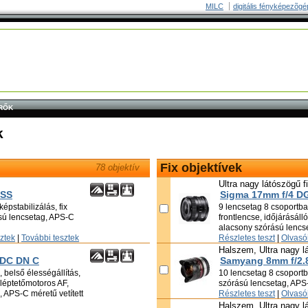
MILC
digitális fényképezõgé
RŐK
k
Fix objektívek
78 objektív
Ultra nagy látószögű f
OSS
Sigma 17mm f/4 D
épstabilizálás, fix
9 lencsetag 8 csoportban
ású lencsetag, APS-C
frontlencse, időjárásáll
alacsony szórású lencs
sztek
|
További tesztek
Részletes teszt
|
Olvasói
Halszem, Ultra nagy l
 DC DN C
Samyang 8mm f/2.
 belső élességállítás,
10 lencsetag 8 csoportba
, léptetőmotoros AF,
szórású lencsetag, APS-
 APS-C méretű vetített
Részletes teszt
|
Olvasói
Halszem, Ultra nagy l