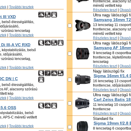
frontlencse, alacsony s
méretű vetített kép
sztek
|
További tesztek
Részletes teszt
|
Olvasói
Ultra nagy látószögű f
 III VXD
Samyang 16mm T2.
 belső élességállítás,
13 lencsetag 11 csoportb
időjárásálló,
frontlencse, alacsony s
y szórású lencsetag
méretű vetített kép
sztek
|
További tesztek
Részletes teszt
|
Olvasói
Ultra nagy látószögű f
Di III-A VC RXD
Samyang AF 18mm 
 képstabilizálás, belső
9 lencsetag 8 csoportban
e, időjárásálló,
frontlencse, léptetőmot
 szórású lencsetag,
lencsetag
Részletes teszt
|
Olvasói
sztek
|
További tesztek
Nagy látószögű fix
Sigma 16mm f/1.4
DC DN | C
16 lencsetag 13 csoportb
 belső élességállítás,
frontlencse, időjárásáll
ros AF, alacsony szórású
Részletes teszt
|
Olvasói
ített kép
Ultra nagy látószögű f
sztek
|
További tesztek
Carl Zeiss Batis 1
11 lencsetag 10 csoportb
-5.6 OSS
frontlencse
képstabilizálás, belső
Részletes teszt
|
Olvasói
se, APS-C méretű vetített
Standard fix
Sigma 19mm f/2.8 
sztek
|
További tesztek
8 lencsetag 6 csoportban