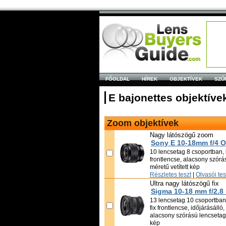
FŐOLDAL
HÍREK
OBJEKTÍVEK
SZŰ
E bajonettes objektíve
Zoom objektívek
Nagy látószögű zoom
Sony E 10-18mm f/4 
10 lencsetag 8 csoportban, k
frontlencse, alacsony szór
méretű vetített kép
Részletes teszt
|
Olvasói te
Ultra nagy látószögű fix
Sigma 10-18 mm f/2.8
13 lencsetag 10 csoportban,
fix frontlencse, időjárásálló
alacsony szórású lencsetag,
kép