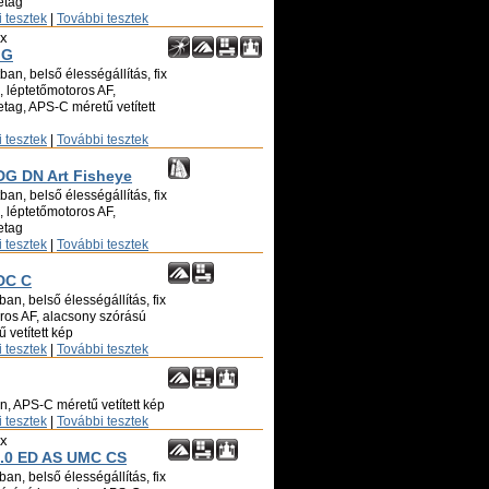
etag
 tesztek
|
További tesztek
ix
 G
an, belső élességállítás, fix
ó, léptetőmotoros AF,
tag, APS-C méretű vetített
 tesztek
|
További tesztek
DG DN Art Fisheye
an, belső élességállítás, fix
ó, léptetőmotoros AF,
etag
 tesztek
|
További tesztek
DC C
an, belső élességállítás, fix
oros AF, alacsony szórású
 vetített kép
 tesztek
|
További tesztek
n, APS-C méretű vetített kép
 tesztek
|
További tesztek
ix
.0 ED AS UMC CS
an, belső élességállítás, fix