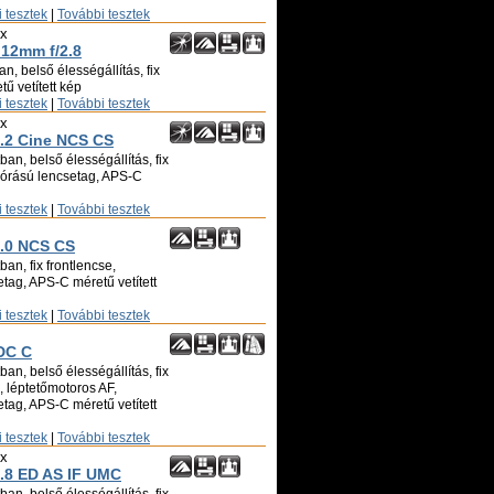
 tesztek
|
További tesztek
ix
 12mm f/2.8
n, belső élességállítás, fix
ű vetített kép
 tesztek
|
További tesztek
ix
2 Cine NCS CS
an, belső élességállítás, fix
zórású lencsetag, APS-C
 tesztek
|
További tesztek
.0 NCS CS
an, fix frontlencse,
tag, APS-C méretű vetített
 tesztek
|
További tesztek
DC C
an, belső élességállítás, fix
ó, léptetőmotoros AF,
tag, APS-C méretű vetített
 tesztek
|
További tesztek
ix
.8 ED AS IF UMC