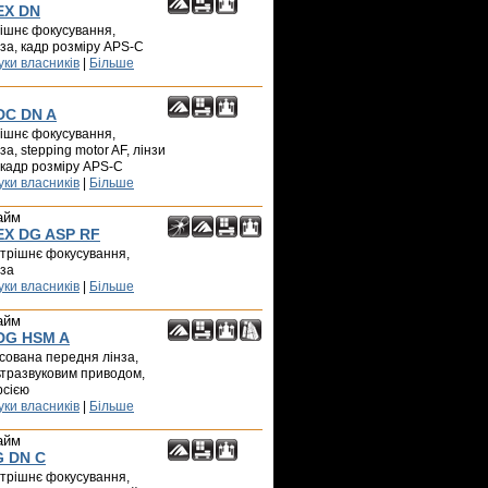
EX DN
трішнє фокусування,
за, кадр розміру APS-C
уки власників
|
Більше
DC DN A
трішнє фокусування,
а, stepping motor AF, лінзи
 кадр розміру APS-C
уки власників
|
Більше
айм
 EX DG ASP RF
нутрішнє фокусування,
нза
уки власників
|
Більше
айм
 DG HSM A
іксована передня лінза,
ьтразвуковим приводом,
рсією
уки власників
|
Більше
айм
G DN C
нутрішнє фокусування,