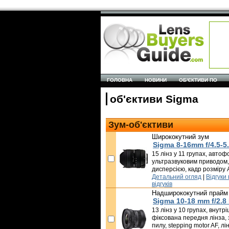
ГОЛОВНА
НОВИНИ
ОБ'ЄКТИВИ ПО
об'єктиви Sigma
Зум-об'єктиви
Ширококутний зум
Sigma 8-16mm f/4.5-5
15 лінз у 11 групах, автоф
ультразвуковим приводом,
дисперсією, кадр розміру
Детальний огляд
|
Відгуки
відгуків
Надширококутний прайм
Sigma 10-18 mm f/2.8
13 лінз у 10 групах, внут
фіксована передня лінза, 
пилу, stepping motor AF, л