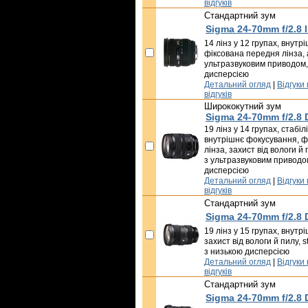
відгуків
Стандартний зум
Sigma 24-70mm f/2.8
14 лінз у 12 групах, внут
фіксована передня лінза,
ультразвуковим приводом,
дисперсією
Детальний огляд
|
Відгуки
відгуків
Ширококутний зум
Sigma 24-70mm f/2.8
19 лінз у 14 групах, стабі
внутрішнє фокусування, ф
лінза, захист від вологи 
з ультразвуковим приводом
дисперсією
Детальний огляд
|
Відгуки
відгуків
Стандартний зум
Sigma 24-70mm f/2.8
19 лінз у 15 групах, внут
захист від вологи й пилу, s
з низькою дисперсією
Детальний огляд
|
Відгуки
відгуків
Стандартний зум
Sigma 24-70mm f/2.8 