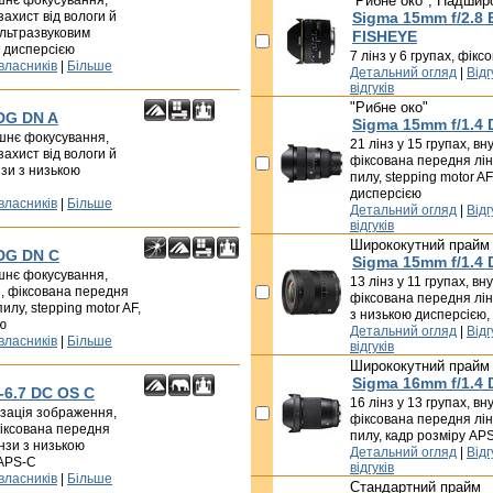
ішнє фокусування,
"Рибне око", Надшир
захист від вологи й
Sigma 15mm f/2.8
ультразвуковим
FISHEYE
ю дисперсією
7 лінз у 6 групах, фік
 власників
|
Більше
Детальний огляд
|
Відг
відгуків
"Рибне око"
 DG DN A
Sigma 15mm f/1.4 
рішнє фокусування,
21 лінз у 15 групах, в
захист від вологи й
фіксована передня лінз
інзи з низькою
пилу, stepping motor AF
дисперсією
 власників
|
Більше
Детальний огляд
|
Відг
відгуків
Ширококутний прайм
 DG DN C
Sigma 15mm f/1.4 
ішнє фокусування,
13 лінз у 11 групах, в
, фіксована передня
фіксована передня лінз
пилу, stepping motor AF,
з низькою дисперсією,
ю
Детальний огляд
|
Відг
 власників
|
Більше
відгуків
Ширококутний прайм
Sigma 16mm f/1.4
-6.7 DC OS C
16 лінз у 13 групах, в
лізація зображення,
фіксована передня лінз
іксована передня
пилу, кадр розміру AP
інзи з низькою
Детальний огляд
|
Відг
 APS-C
відгуків
 власників
|
Більше
Стандартний прайм