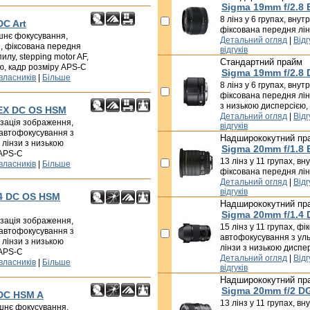
Sigma 19mm f/2.8 
8 лінз у 6 групах, вну
DC Art
фіксована передня лін
ішнє фокусування,
Детальний огляд
|
Відг
, фіксована передня
відгуків
пилу, stepping motor AF,
Стандартний прайм
ю, кадр розміру APS-C
Sigma 19mm f/2.8 
 власників
|
Більше
8 лінз у 6 групах, вну
фіксована передня лінз
з низькою дисперсією,
 EX DC OS HSM
Детальний огляд
|
Відг
лізація зображення,
відгуків
 автофокусування з
Надширококутний пр
 лінзи з низькою
Sigma 20mm f/1.8
 APS-C
13 лінз у 11 групах, в
 власників
|
Більше
фіксована передня лі
Детальний огляд
|
Відг
відгуків
-4 DC OS HSM
Надширококутний пр
Sigma 20mm f/1.4
лізація зображення,
15 лінз у 11 групах, ф
 автофокусування з
автофокусування з ул
 лінзи з низькою
лінзи з низькою диспе
 APS-C
Детальний огляд
|
Відг
 власників
|
Більше
відгуків
Надширококутний пр
Sigma 20mm f/2 D
 DC HSM A
13 лінз у 11 групах, в
рішнє фокусування,