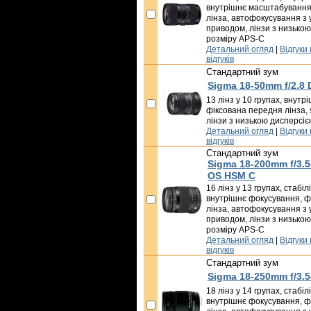
внутрішнє масштабування
лінза, автофокусування з
приводом, лінзи з низькою
розміру APS-C
Детальний огляд
|
Відгуки
відгуків
Стандартний зум
Sigma 18-50mm f/2.8 
13 лінз у 10 групах, внут
фіксована передня лінза, s
лінзи з низькою дисперсіє
Детальний огляд
|
Відгуки
відгуків
Стандартний зум
Sigma 18-200mm f/3.
OS HSM C
16 лінз у 13 групах, стабі
внутрішнє фокусування, ф
лінза, автофокусування з
приводом, лінзи з низькою
розміру APS-C
Детальний огляд
|
Відгуки
відгуків
Стандартний зум
Sigma 18-250mm f/3.
18 лінз у 14 групах, стабі
внутрішнє фокусування, ф