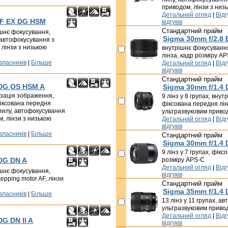
приводом, лінзи з низ
Детальний огляд
|
Відг
 IF EX DG HSM
відгуків
Стандартний прайм
рішнє фокусування,
Sigma 30mm f/2.8 
 автофокусування з
 лінзи з низькою
внутрішнє фокусуванн
лінза, кадр розміру A
 власників
|
Більше
Детальний огляд
|
Відг
відгуків
Стандартний прайм
 DG OS HSM A
Sigma 30mm f/1.4
лізація зображення,
9 лінз у 8 групах, вну
іксована передня
фіксована передня лін
й пилу, автофокусування
ультразвуковим приво
, лінзи з низькою
Детальний огляд
|
Відг
відгуків
 власників
|
Більше
Стандартний прайм
Sigma 30mm f/1.4
9 лінз у 7 групах, фік
 DG DN A
розміру APS-C
Детальний огляд
|
Відг
рішнє фокусування,
відгуків
tepping motor AF, лінзи
Стандартний прайм
Sigma 35mm f/1.4
 власників
|
Більше
13 лінз у 11 групах, а
ультразвуковим приво
Детальний огляд
|
Відг
DG DN II A
відгуків