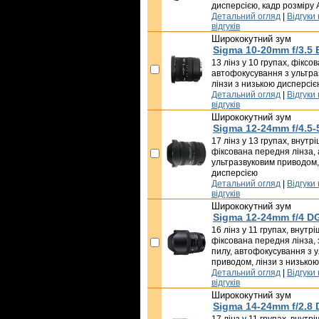
дисперсією, кадр розміру
Детальний огляд
|
Відгуки
відгуків
Ширококутний зум
Sigma 10-20mm f/3.5
13 лінз у 10 групах, фіксо
автофокусування з ультра
лінзи з низькою дисперсіє
Детальний огляд
|
Відгуки
відгуків
Ширококутний зум
Sigma 12-24mm f/4.5-
17 лінз у 13 групах, внут
фіксована передня лінза,
ультразвуковим приводом,
дисперсією
Детальний огляд
|
Відгуки
відгуків
Ширококутний зум
Sigma 12-24mm f/4 D
16 лінз у 11 групах, внутр
фіксована передня лінза, 
пилу, автофокусування з 
приводом, лінзи з низько
Детальний огляд
|
Відгуки
відгуків
Ширококутний зум
Sigma 14-24mm f/2.8