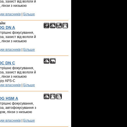
а, захист від вологи й
, лінзи з низькою
уки власників
|
Більше
айм
 DG DN A
нутрішнє фокусування,
а, захист від вологи й
, лінзи з низькою
уки власників
|
Більше
 DC DN C
нутрішнє фокусування,
а, захист від вологи й
, лінзи з низькою
іру APS-C
уки власників
|
Більше
 DG HSM A
нутрішнє фокусування,
за, автофокусування з
ом, лінзи з низькою
уки власників
|
Більше