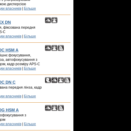
ькою дисперсією
уки власників
|
Більше
EX DN
я, фіксована передня
PS-C
уки власників
|
Більше
 DC HSM A
трішнє фокусування,
за, автофокусування з
дом, кадр розміру APS-C
уки власників
|
Більше
 DC DN C
сована передня лінза, кадр
уки власників
|
Більше
 DG HSM A
втофокусування з
дом
уки власників
|
Більше