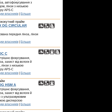
за, автофокусування з
ом, лінзи з низькою
іру APS-C
уки власників
|
Більше
ококутний прайм
EX DG CIRCULAR
ксована передня лінза, лінзи
уки власників
|
Більше
DC C
нутрішнє фокусування,
а, захист від вологи й
, лінзи з низькою
іру APS-C
уки власників
|
Більше
айм
 DG HSM A
нутрішнє фокусування,
а, захист від вологи й
 з ультразвуковим
ькою дисперсією
уки власників
|
Більше