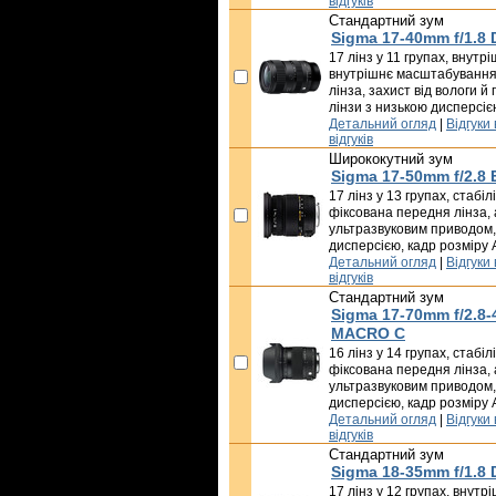
відгуків
Стандартний зум
Sigma 17-40mm f/1.8 
17 лінз у 11 групах, внутр
внутрішнє масштабування
лінза, захист від вологи й 
лінзи з низькою дисперсіє
Детальний огляд
|
Відгуки
відгуків
Ширококутний зум
Sigma 17-50mm f/2.8
17 лінз у 13 групах, стабі
фіксована передня лінза,
ультразвуковим приводом,
дисперсією, кадр розміру
Детальний огляд
|
Відгуки
відгуків
Стандартний зум
Sigma 17-70mm f/2.8
MACRO C
16 лінз у 14 групах, стабі
фіксована передня лінза,
ультразвуковим приводом,
дисперсією, кадр розміру
Детальний огляд
|
Відгуки
відгуків
Стандартний зум
Sigma 18-35mm f/1.8
17 лінз у 12 групах, внут