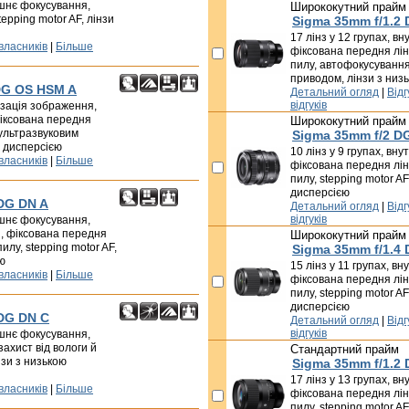
рішнє фокусування,
Ширококутний прайм
tepping motor AF, лінзи
Sigma 35mm f/1.2
17 лінз у 12 групах, в
 власників
|
Більше
фіксована передня лінз
пилу, автофокусування
приводом, лінзи з низ
DG OS HSM A
Детальний огляд
|
Відг
відгуків
лізація зображення,
іксована передня
Ширококутний прайм
 ультразвуковим
Sigma 35mm f/2 D
ю дисперсією
10 лінз у 9 групах, вн
 власників
|
Більше
фіксована передня лінз
пилу, stepping motor AF
дисперсією
 DG DN A
Детальний огляд
|
Відг
відгуків
рішнє фокусування,
, фіксована передня
Ширококутний прайм
пилу, stepping motor AF,
Sigma 35mm f/1.4
ю
15 лінз у 11 групах, в
 власників
|
Більше
фіксована передня лінз
пилу, stepping motor AF
дисперсією
 DG DN C
Детальний огляд
|
Відг
відгуків
рішнє фокусування,
захист від вологи й
Стандартний прайм
інзи з низькою
Sigma 35mm f/1.2 D
17 лінз у 13 групах, в
 власників
|
Більше
фіксована передня лінз
пилу, stepping motor AF