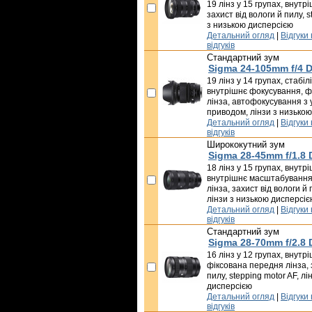
19 лінз у 15 групах, внут
захист від вологи й пилу, s
з низькою дисперсією
Детальний огляд
|
Відгуки
відгуків
Стандартний зум
Sigma 24-105mm f/4 
19 лінз у 14 групах, стабі
внутрішнє фокусування, ф
лінза, автофокусування з
приводом, лінзи з низько
Детальний огляд
|
Відгуки
відгуків
Ширококутний зум
Sigma 28-45mm f/1.8
18 лінз у 15 групах, внут
внутрішнє масштабування
лінза, захист від вологи й 
лінзи з низькою дисперсіє
Детальний огляд
|
Відгуки
відгуків
Стандартний зум
Sigma 28-70mm f/2.8
16 лінз у 12 групах, внут
фіксована передня лінза, 
пилу, stepping motor AF, л
дисперсією
Детальний огляд
|
Відгуки
відгуків