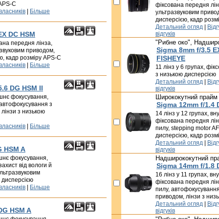
 APS-C
фіксована передня лін
 власників
|
Більше
ультразвуковим привод
дисперсією, кадр розм
Детальний огляд
|
Відг
 EX DC HSM
відгуків
"Рибне око", Надшир
вана передня лінза,
Sigma 8mm f/3.5 
звуковим приводом,
ю, кадр розміру APS-C
FISHEYE
 власників
|
Більше
11 лінз у 6 групах, фі
з низькою дисперсією
Детальний огляд
|
Відг
5.6 DG HSM II
відгуків
рішнє фокусування,
Ширококутний прайм
 автофокусування з
Sigma 12mm f/1.4 
 лінзи з низькою
14 лінз у 12 групах, в
фіксована передня лінз
 власників
|
Більше
пилу, stepping motor AF
дисперсією, кадр розм
Детальний огляд
|
Відг
G HSM A
відгуків
ішнє фокусування,
Надширококутний пр
захист від вологи й
Sigma 14mm f/1.8
ультразвуковим
16 лінз у 11 групах, в
ю дисперсією
фіксована передня лінз
 власників
|
Більше
пилу, автофокусування
приводом, лінзи з низ
Детальний огляд
|
Відг
 DG HSM A
відгуків