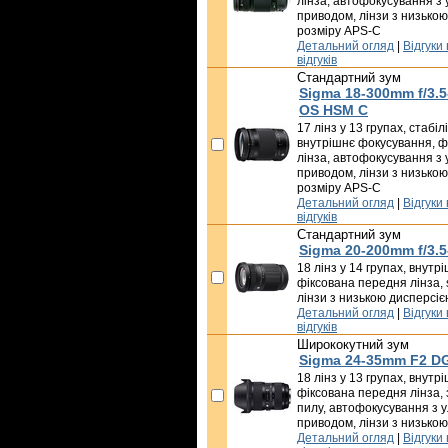
лінза, автофокусування з
приводом, лінзи з низькою
розміру APS-C
Детальний огляд
|
Відгуки
відгуків
Стандартний зум
Sigma 18-300mm f/3.
OS HSM C
17 лінз у 13 групах, стабі
внутрішнє фокусування, ф
лінза, автофокусування з
приводом, лінзи з низькою
розміру APS-C
Детальний огляд
|
Відгуки
відгуків
Стандартний зум
Sigma 20-200mm f/3.5
18 лінз у 14 групах, внут
фіксована передня лінза, s
лінзи з низькою дисперсіє
Детальний огляд
|
Відгуки
відгуків
Ширококутний зум
Sigma 24-35mm F2 D
18 лінз у 13 групах, внут
фіксована передня лінза, 
пилу, автофокусування з 
приводом, лінзи з низько
Детальний огляд
|
Відгуки