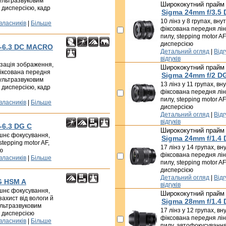
 ультразвуковим
Ширококутний прайм
 дисперсією, кадр
Sigma 24mm f/3.5
10 лінз у 8 групах, вн
 власників
|
Більше
фіксована передня лінз
пилу, stepping motor AF
дисперсією
5-6.3 DC MACRO
Детальний огляд
|
Відг
відгуків
лізація зображення,
Ширококутний прайм
іксована передня
Sigma 24mm f/2 D
 ультразвуковим
13 лінз у 11 групах, в
 дисперсією, кадр
фіксована передня лінз
пилу, stepping motor AF
 власників
|
Більше
дисперсією
Детальний огляд
|
Відг
відгуків
-6.3 DG C
Ширококутний прайм
рішнє фокусування,
Sigma 24mm f/1.4
tepping motor AF,
17 лінз у 14 групах, в
ю
фіксована передня лінз
 власників
|
Більше
пилу, stepping motor AF
дисперсією
Детальний огляд
|
Відг
G HSM A
відгуків
рішнє фокусування,
Ширококутний прайм
захист від вологи й
Sigma 28mm f/1.4
ультразвуковим
17 лінз у 12 групах, в
ю дисперсією
фіксована передня лінз
 власників
|
Більше
пилу, автофокусування