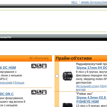
MILC
digitális fényképezõgé
ФІЛЬТРИ
Прайм-об'єктиви
44 об'єктивів
Надширококутний пр
.6 DC HSM
Sigma 17mm f/4 D
окусування з
9 лінз у 8 групах, вну
 лінзи з низькою
фіксована передня лінз
 APS-C
пилу, stepping motor AF
 власників
|
Більше
дисперсією
Детальний огляд
|
Відг
відгуків
 DC DN C
"Рибне око"
Sigma 4.5mm f/2.
рішнє фокусування,
FISHEYE HSM
захист від вологи й
інзи з низькою
13 лінз у 9 групах, вн