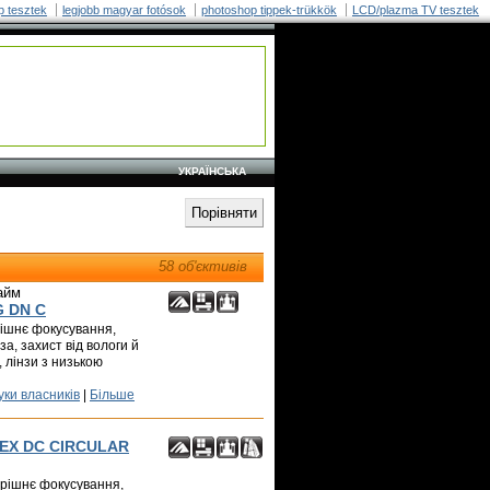
p tesztek
legjobb magyar fotósok
photoshop tippek-trükkök
LCD/plazma TV tesztek
УКРАЇНСЬКА
58 об'єктивів
айм
G DN C
трішнє фокусування,
а, захист від вологи й
, лінзи з низькою
уки власників
|
Більше
8 EX DC CIRCULAR
утрішнє фокусування,