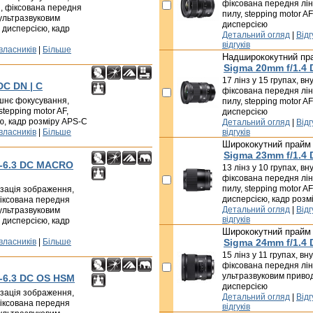
фіксована передня лінз
, фіксована передня
пилу, stepping motor AF
 ультразвуковим
дисперсією
 дисперсією, кадр
Детальний огляд
|
Відг
відгуків
 власників
|
Більше
Надширококутний пр
Sigma 20mm f/1.4
17 лінз у 15 групах, в
DC DN | C
фіксована передня лінз
рішнє фокусування,
пилу, stepping motor AF
tepping motor AF,
дисперсією
ю, кадр розміру APS-C
Детальний огляд
|
Відг
 власників
|
Більше
відгуків
Ширококутний прайм
Sigma 23mm f/1.4
5-6.3 DC MACRO
13 лінз у 10 групах, в
фіксована передня лінз
пилу, stepping motor AF
лізація зображення,
дисперсією, кадр розм
іксована передня
Детальний огляд
|
Відг
 ультразвуковим
відгуків
 дисперсією, кадр
Ширококутний прайм
 власників
|
Більше
Sigma 24mm f/1.4
15 лінз у 11 групах, в
фіксована передня лін
ультразвуковим привод
5-6.3 DC OS HSM
дисперсією
лізація зображення,
Детальний огляд
|
Відг
іксована передня
відгуків