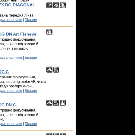
ококутний прайм
 EX DG DIAGONAL
сована передня лінза
уки власників
|
Більше
DG DN Art Fisheye
нутрішнє фокусування,
а, захист від вологи й
, лінзи з низькою
уки власників
|
Більше
DC C
нутрішнє фокусування,
а, stepping motor AF, лінзи
 кадр розміру APS-C
уки власників
|
Більше
 DC DN C
нутрішнє фокусування,
а, захист від вологи й
S-C
уки власників
|
Більше