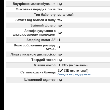
Внутрішнє масштабування
н/д
Фіксована передня лінза
так
Тип байонету
металевий
Захист від вологи й пилу
так
Змінний фільтр
так
Автофокусування з
так
ультразвуковим приводом
Stepping motor AF
ні
Коло зображення розміру
ні
APS-C
Лінза з низькою дисперсією
так
Твердий чохол
н/д
М'який чохол
LP1319 (включений)
EW-83E (включений)
Світлозахисна бленда
бленда на роздруківку
Штативний адаптер
н/д