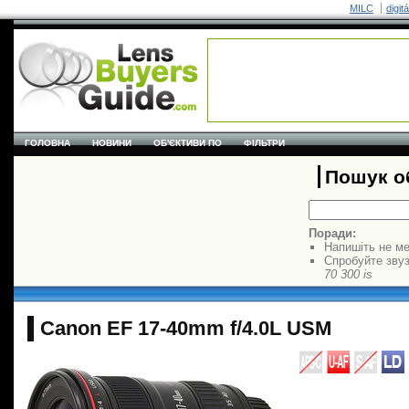
MILC
digit
ГОЛОВНА
НОВИНИ
ОБ'ЄКТИВИ ПО
ФІЛЬТРИ
Пошук об
Поради:
Напишіть не ме
Спробуйте звуз
70 300 is
Canon EF 17-40mm f/4.0L USM