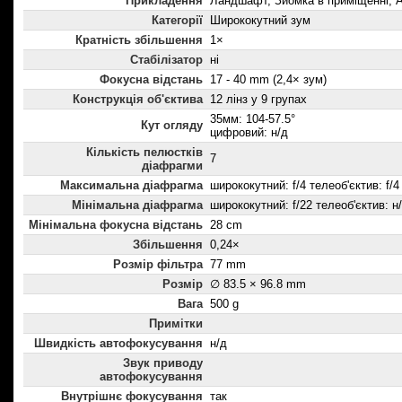
Прикладення
Ландшафт, Зйомка в приміщенні, А
Категорії
Ширококутний зум
Кратність збільшення
1×
Стабілізатор
ні
Фокусна відстань
17 - 40 mm (2,4× зум)
Конструкція об'єктива
12 лінз у 9 групах
35мм: 104-57.5°
Кут огляду
цифровий: н/д
Кількість пелюстків
7
діафрагми
Максимальна діафрагма
ширококутний: f/4 телеоб'єктив: f/4
Мінімальна діафрагма
ширококутний: f/22 телеоб'єктив: н
Мінімальна фокусна відстань
28 cm
Збільшення
0,24×
Розмір фільтра
77 mm
Розмір
∅ 83.5 × 96.8 mm
Вага
500 g
Примітки
Швидкість автофокусування
н/д
Звук приводу
автофокусування
Внутрішнє фокусування
так