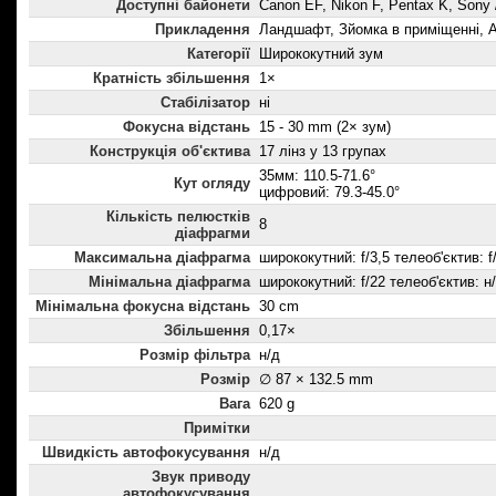
Доступні байонети
Canon EF, Nikon F, Pentax K, Sony 
Прикладення
Ландшафт, Зйомка в приміщенні, А
Категорії
Ширококутний зум
Кратність збільшення
1×
Стабілізатор
ні
Фокусна відстань
15 - 30 mm (2× зум)
Конструкція об'єктива
17 лінз у 13 групах
35мм: 110.5-71.6°
Кут огляду
цифровий: 79.3-45.0°
Кількість пелюстків
8
діафрагми
Максимальна діафрагма
ширококутний: f/3,5 телеоб'єктив: f
Мінімальна діафрагма
ширококутний: f/22 телеоб'єктив: н
Мінімальна фокусна відстань
30 cm
Збільшення
0,17×
Розмір фільтра
н/д
Розмір
∅ 87 × 132.5 mm
Вага
620 g
Примітки
Швидкість автофокусування
н/д
Звук приводу
автофокусування