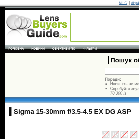
MILC
digit
ГОЛОВНА
НОВИНИ
ОБ'ЄКТИВИ ПО
ФІЛЬТРИ
Пошук об
Поради:
Напишіть не ме
Спробуйте звуз
70 300 is
Sigma 15-30mm f/3.5-4.5 EX DG ASP