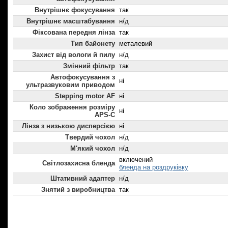
Внутрішнє фокусування
так
Внутрішнє масштабування
н/д
Фіксована передня лінза
так
Тип байонету
металевий
Захист від вологи й пилу
н/д
Змінний фільтр
так
Автофокусування з
ні
ультразвуковим приводом
Stepping motor AF
ні
Коло зображення розміру
ні
APS-C
Лінза з низькою дисперсією
ні
Твердий чохол
н/д
М'який чохол
н/д
включений
Світлозахисна бленда
бленда на роздруківку
Штативний адаптер
н/д
Знятий з виробництва
так