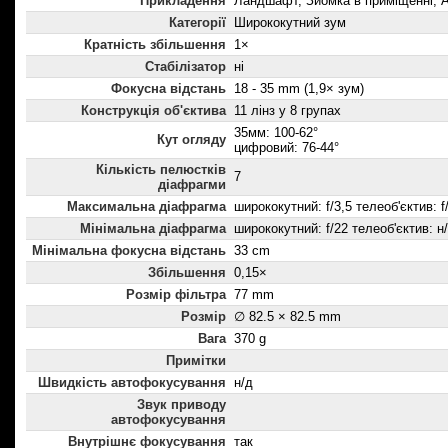
Прикладення
Ландшафт, Зйомка в приміщенні, А
Категорії
Ширококутний зум
Кратність збільшення
1×
Стабілізатор
ні
Фокусна відстань
18 - 35 mm (1,9× зум)
Конструкція об'єктива
11 лінз у 8 групах
35мм: 100-62°
Кут огляду
цифровий: 76-44°
Кількість пелюстків
7
діафрагми
Максимальна діафрагма
ширококутний: f/3,5 телеоб'єктив: f
Мінімальна діафрагма
ширококутний: f/22 телеоб'єктив: н
Мінімальна фокусна відстань
33 cm
Збільшення
0,15×
Розмір фільтра
77 mm
Розмір
∅ 82.5 × 82.5 mm
Вага
370 g
Примітки
Швидкість автофокусування
н/д
Звук приводу
автофокусування
Внутрішнє фокусування
так