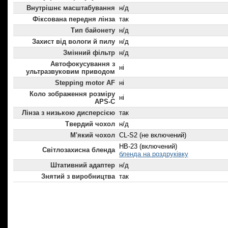
Внутрішнє масштабування
н/д
Фіксована передня лінза
так
Тип байонету
н/д
Захист від вологи й пилу
н/д
Змінний фільтр
н/д
Автофокусування з
ні
ультразвуковим приводом
Stepping motor AF
ні
Коло зображення розміру
ні
APS-C
Лінза з низькою дисперсією
так
Твердий чохол
н/д
М'який чохол
CL-S2 (не включений)
HB-23 (включений)
Світлозахисна бленда
бленда на роздруківку
Штативний адаптер
н/д
Знятий з виробництва
так