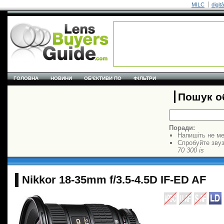
MILC
digit
ГОЛОВНА
НОВИНИ
ОБ'ЄКТИВИ ПО
ФІЛЬТРИ
Пошук об
Поради:
Напишіть не ме
Спробуйте звуз
70 300 is
Nikkor 18-35mm f/3.5-4.5D IF-ED AF