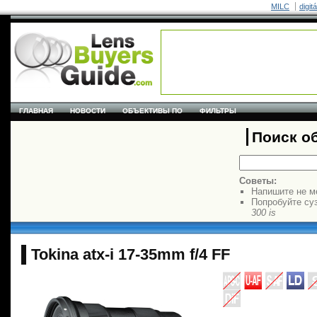
MILC
digit
ГЛАВНАЯ
НОВОСТИ
ОБЪЕКТИВЫ ПО
ФИЛЬТРЫ
Поиск о
Советы:
Напишите не м
Попробуйте су
300 is
Tokina atx-i 17-35mm f/4 FF