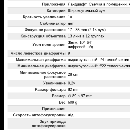
Приложения
Ландшафт, Съемка в помещении, 
Категории
Широкоугольный зум
Кратность увеличения
1×
Стабилизатор
нет
Фокусное расстояние
17 - 35 mm (2,1× зум)
Конструкция объектива
13 линз в 12 группах
35мм: 104-64°
Угол поля зрения
цифровой: н/д
Число лепестков диафрагмы
9
Максимальная диафрагма
широкоугольный: f/4 телеобъектив:
Минимальная диафрагма
широкоугольный: f/22 телеобъектив
Минимальное фокусное
28 cm
расстояние
Увеличение
0,2×
Размер фильтра
82 mm
Размер
∅ 89 × 97 mm
Вес
609 g
Примечания
Скорость автофокусировки
н/д
Звук привода
автофокусировки