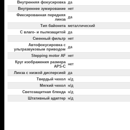
Внутренняя фокусировка
да
Внутреннее зумирование
нет
Фиксированная передняя
да
линза
Тип байонета
металлический
С влаго- и пылезащитой
да
Сменный фильтр
нет
Автофокусировка с
да
ультразвуковым приводом
Stepping motor AF
нет
Круг изображения размера
нет
APS-C
Линза с низкой дисперсией
да
Твердый чехол
н/д
Мягкий чехол
н/д
Светозащитная бленда
н/д
Штативный адаптер
н/д