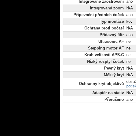
Integrované zaostřování
ano
Integrovaný zoom
N/A
Připevnění předních čoček
ano
Typ montáže
kov
Ochrana proti počasí
N/A
Přídavný filtr
ano
Ultrasonic AF
ne
Stepping motor AF
ne
Kruh velikosti APS-C
ne
Nízký rozptyl čoček
ne
Pevný kryt
N/A
Měkký kryt
N/A
obsa
Ochranný kryt objektivů
potis
Adaptér na stativ
N/A
Přerušeno
ano