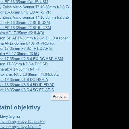
on EF 16-35mm f/4L IS USM
y Zeiss Vario-Sonnar T* 16-35mm f/2.8 ZA SSM
kor 16-35mm f/4G ED AF-S VR
y Zeiss Vario-Sonnar T* 16-35mm f/2.8 ZA SSM II
on EF 16-35mm f/2.8L II USM
on EF 16-35mm f/2.8L III USM
lta AF 17-35mm f/2.8-4(D)
ron SP AF17-35mm f/2.8-4 Di LD Aspherical
ina AF17-35mm f/4 AT-X PRO FX
kor 17-35mm F2.8D IF-ED AF-S
olta AF 17-35mm f/3.5G
ma 17-35mm f/2.8-4 EX DG ASP HSM
ron 17-35mm f/2.8-4 Di OSD
na atx-i 17-35mm f/4 FF
tax smc FA J 18-35mm f/4.0-5.6 AL
ma 18-35mm f/1.8 DC HSM A
kor 18-35mm f/3.5-4.5D IF-ED AF
kor 18-35mm f/3.5-4.5G ED AF-S
atní objektivy
ktivy Sigma
ované objektivy Canon EF
ované objektivy Nikon F