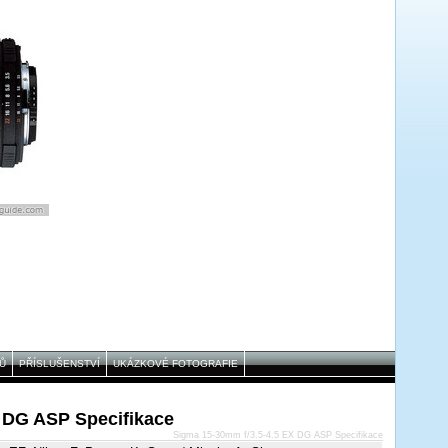
Ů
PŘÍSLUŠENSTVÍ
UKÁZKOVÉ FOTOGRAFIE
 DG ASP Specifikace
Sigma 15-30mm f/3.5-4.5 EX DG ASP Specifikace