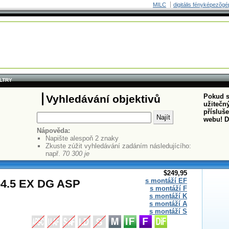
MILC
digitális fényképezõgé
ILTRY
Pokud s
Vyhledávání objektivů
užitečný
přísluš
webu! D
Nápověda:
Napište alespoň 2 znaky
Zkuste zúžit vyhledávání zadáním následujícího:
např.
70 300 je
$249,95
s montáží EF
-4.5 EX DG ASP
s montáží F
s montáží K
s montáží A
s montáží S