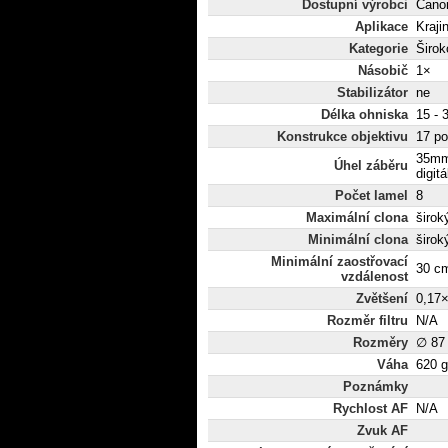
Dostupní výrobci
Canon
Aplikace
Krajin
Kategorie
Širo
Násobič
1×
Stabilizátor
ne
Délka ohniska
15 -
Konstrukce objektivu
17 po
35mm
Úhel záběru
digitá
Počet lamel
8
Maximální clona
široký
Minimální clona
širok
Minimální zaostřovací
30 c
vzdálenost
Zvětšení
0,17
Rozměr filtru
N/A
Rozměry
∅ 87
Váha
620 g
Poznámky
Rychlost AF
N/A
Zvuk AF