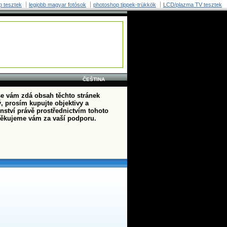
p tesztek
legjobb magyar fotósok
photoshop tippek-trükkök
LCD/plazma TV tesztek
ČEŠTINA
e vám zdá obsah těchto stránek
, prosím kupujte objektivy a
enství právě prostřednictvím tohoto
ěkujeme vám za vaší podporu.