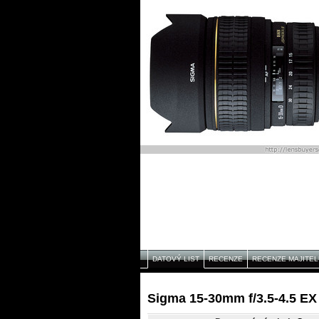
DATOVÝ LIST
RECENZE
RECENZE MAJITEL
Sigma 15-30mm f/3.5-4.5 EX