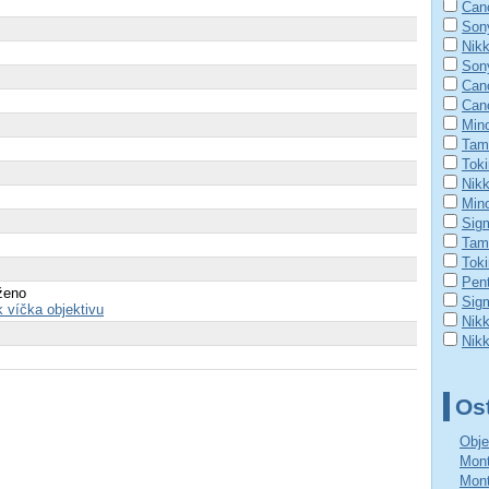
Can
Son
Nik
Son
Can
Can
Mino
Tam
Tok
Nik
Min
Sig
Tam
Toki
Pen
ženo
Sig
k víčka objektivu
Nik
Nik
Ost
Obje
Mont
Mont