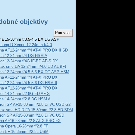
dobné objektivy
a 15-30mm f/3.5-4.5 EX DG ASP
sung D-Xenon 12-24mm f/4.0
ina AF12-24mm f/4 AT-X PRO DX II SD
ma 12-24mm f/4 DG HSM A
kor 12-24mm f/4G IF-ED AF-S DX
tax smc DA 12-24mm f/4.0 ED AL (IF)
ma 12-24mm f/4.5-5.6 EX DG ASP HSM
ina AF12-24mm f/4 AT-X PRO DX
ma 12-24mm f/4.5-5.6 DG HSM II
ina AF12-28mm f/4 AT-X PRO DX
kor 14-24mm f/2.8G ED AF-S
ma 14-24mm f/2.8 DG HSM A
ron SP AF15-30mm f/2.8 Di VC USD G2
tax smc HD D FA 15-30mm f/2.8 ED SDM WR
ron SP AF15-30mm f/2.8 Di VC USD
ina AF16-28mm f/2.8 AT-X PRO FX
ina Opera 16-28mm f/2.8 FF
on EF 16-35mm f/2.8L USM