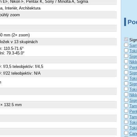
 EF, Nikon F, Pentax K, Sony / Minolta A, Sigma
a, Interiér, Architektura
koúhlý zoom
Po
 30 mm (2× zoom)
Sigm
ložek v 13 skupinách
Sam
: 110.5-71.6°
Tok
lní: 79.3-45.0°
Sig
Nik
: f/3,5 teleobjektiv: f/4,5
Pen
Sig
ý: f/22 teleobjektiv: N/A
Tok
m
Sig
Tok
×
Nik
Sig
 × 132.5 mm
Tam
Pen
Tam
Tok
Tok
Can